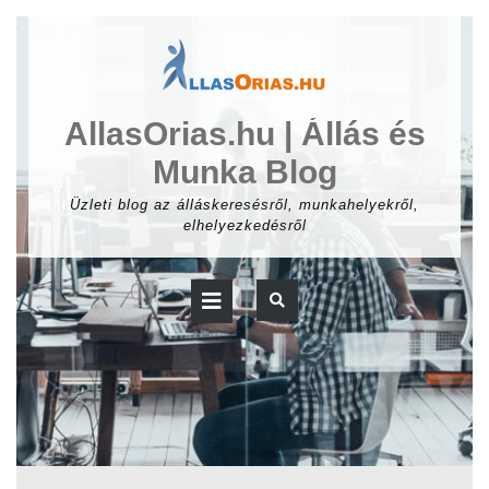
Skip
to
content
AllasOrias.hu | Állás és
Munka Blog
Üzleti blog az álláskeresésről, munkahelyekről,
elhelyezkedésről
Open
Button