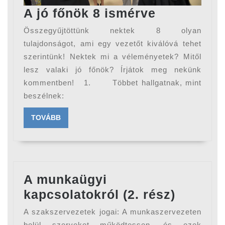
A
A jó főnök 8 ismérve
jó
Összegyűjtöttünk nektek 8 olyan
főnök
tulajdonságot, ami egy vezetőt kiválóvá tehet
8
szerintünk! Nektek mi a véleményetek? Mitől
lesz valaki jó főnök? Írjátok meg nekünk
ismérve
kommentben! 1. Többet hallgatnak, mint
beszélnek:
TOVÁBB
TOVÁBB
A munkaügyi
A
kapcsolatokról (2. rész)
munkaü
A szakszervezetek jogai: A munkaszervezeten
kapcsol
belül szerveket működtessen, és ezek