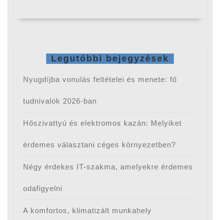
Legutóbbi bejegyzések
Nyugdíjba vonulás feltételei és menete: fő
tudnivalók 2026-ban
Hőszivattyú és elektromos kazán: Melyiket
érdemes választani céges környezetben?
Négy érdekes IT-szakma, amelyekre érdemes
odafigyelni
A komfortos, klimatizált munkahely