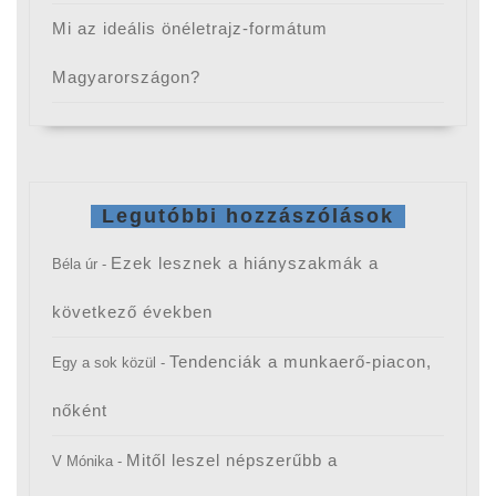
Mi az ideális önéletrajz-formátum
Magyarországon?
Legutóbbi hozzászólások
Ezek lesznek a hiányszakmák a
Béla úr
-
következő években
Tendenciák a munkaerő-piacon,
Egy a sok közül
-
nőként
Mitől leszel népszerűbb a
V Mónika
-