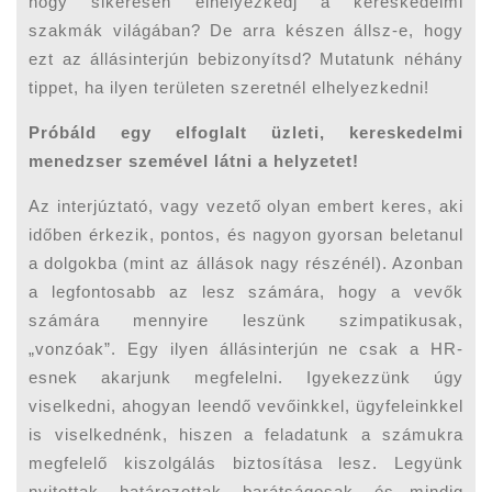
hogy sikeresen elhelyezkedj a kereskedelmi
szakmák világában? De arra készen állsz-e, hogy
ezt az állásinterjún bebizonyítsd? Mutatunk néhány
tippet, ha ilyen területen szeretnél elhelyezkedni!
Próbáld egy elfoglalt üzleti, kereskedelmi
menedzser szemével látni a helyzetet!
Az interjúztató, vagy vezető olyan embert keres, aki
időben érkezik, pontos, és nagyon gyorsan beletanul
a dolgokba (mint az állások nagy részénél). Azonban
a legfontosabb az lesz számára, hogy a vevők
számára mennyire leszünk szimpatikusak,
„vonzóak”. Egy ilyen állásinterjún ne csak a HR-
esnek akarjunk megfelelni. Igyekezzünk úgy
viselkedni, ahogyan leendő vevőinkkel, ügyfeleinkkel
is viselkednénk, hiszen a feladatunk a számukra
megfelelő kiszolgálás biztosítása lesz. Legyünk
nyitottak, határozottak, barátságosak, és mindig