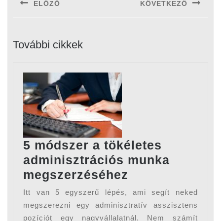
ELŐZŐ
KÖVETKEZŐ
Previous
Next
post:
post:
További cikkek
5 módszer a tökéletes
adminisztrációs munka
5
megszerzéséhez
módszer
Itt van 5 egyszerű lépés, ami segít neked
a
megszerezni egy adminisztratív asszisztens
tökéletes
pozíciót egy nagyvállalatnál. Nem számít