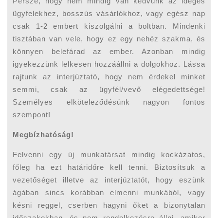
Persze, hogy nem mindig van kedvünk az ideges
ügyfelekhez, bosszús vásárlókhoz, vagy egész nap
csak 1-2 embert kiszolgálni a boltban. Mindenki
tisztában van vele, hogy ez egy nehéz szakma, és
könnyen belefárad az ember. Azonban mindig
igyekezzünk lelkesen hozzáállni a dolgokhoz. Lássa
rajtunk az interjúztató, hogy nem érdekel minket
semmi, csak az ügyfél/vevő elégedettsége!
Személyes elköteleződésünk nagyon fontos
szempont!
Megbízhatóság!
Felvenni egy új munkatársat mindig kockázatos,
főleg ha ezt határidőre kell tenni. Biztosítsuk a
vezetőséget illetve az interjúztatót, hogy eszünk
ágában sincs korábban elmenni munkából, vagy
késni reggel, cserben hagyni őket a bizonytalan
időszakokban, és nem rendelkezésre állni, amikor