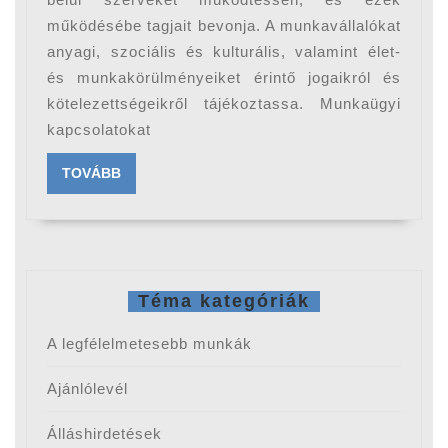
(2.
működésébe tagjait bevonja. A munkavállalókat
anyagi, szociális és kulturális, valamint élet-
rész)
és munkakörülményeiket érintő jogaikról és
kötelezettségeikről tájékoztassa. Munkaügyi
kapcsolatokat
TOVÁBB
TOVÁBB
Téma kategóriák
A legfélelmetesebb munkák
Ajánlólevél
Álláshirdetések