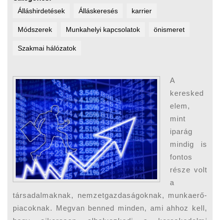
Álláshirdetések
Álláskeresés
karrier
Módszerek
Munkahelyi kapcsolatok
önismeret
Szakmai hálózatok
A
keresked
elem,
mint
iparág
mindig is
fontos
része volt
a
társadalmaknak, nemzetgazdaságoknak, munkaerő-
piacoknak. Megvan benned minden, ami ahhoz kell,