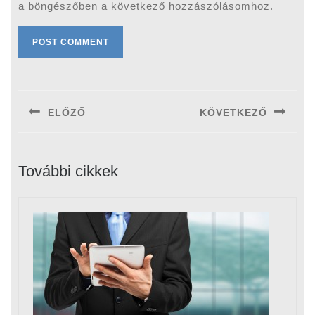
a böngészőben a következő hozzászólásomhoz.
Bejegyzés
navigáció
ELŐZŐ
KÖVETKEZŐ
Previous
Next
post:
post:
További cikkek