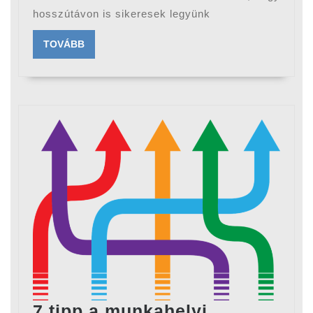
hosszútávon is sikeresek legyünk
tanu
ha
TOVÁBB
TOVÁBB
hos
sike
szer
lenn
7 tipp a munkahelyi