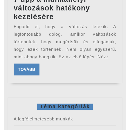
változások hatékony
7
kezelésére
tipp
Fogadd el, hogy a változás létezik. A
a
legfontosabb dolog, amikor változások
munkahelyi
történntek, hogy megértsük és elfogadjuk,
hogy ezek történnek. Nem olyan egyszerű,
változások
mint ahogy hangzik. Ez az első lépés. Nézz
hatékony
kezelésére
TOVÁBB
TOVÁBB
Téma kategóriák
A legfélelmetesebb munkák