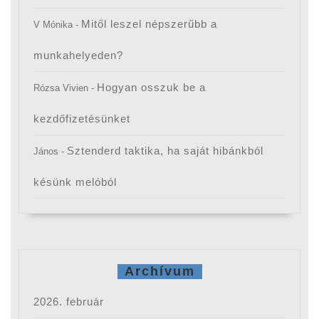
Mitől leszel népszerűbb a
V Mónika
-
munkahelyeden?
Hogyan osszuk be a
Rózsa Vivien
-
kezdőfizetésünket
Sztenderd taktika, ha saját hibánkból
János
-
késünk melóból
Archívum
2026. február