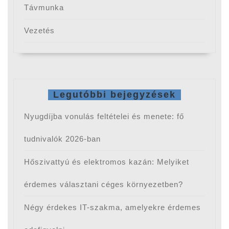
Távmunka
Vezetés
Legutóbbi bejegyzések
Nyugdíjba vonulás feltételei és menete: fő
tudnivalók 2026-ban
Hőszivattyú és elektromos kazán: Melyiket
érdemes választani céges környezetben?
Négy érdekes IT-szakma, amelyekre érdemes