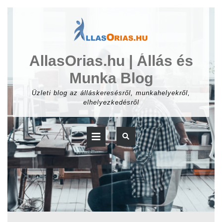
Skip
to
content
AllasOrias.hu | Állás és
Munka Blog
Üzleti blog az álláskeresésről, munkahelyekről,
elhelyezkedésről
Open
Button