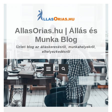
Skip
to
content
AllasOrias.hu | Állás és
Munka Blog
Üzleti blog az álláskeresésről, munkahelyekről,
elhelyezkedésről
Open
Button