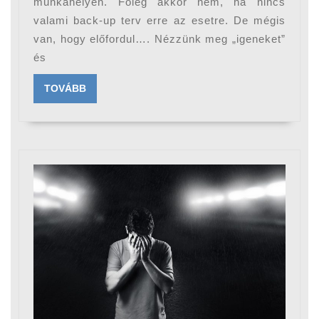
Nemek,
munkahelyén. Főleg akkor nem, ha nincs
ha
valami back-up terv erre az esetre. De mégis
van, hogy előfordul…. Nézzünk meg „igeneket”
csak
és
úgy
fel
TOVÁBB
TOVÁBB
akarnánk
mondani…