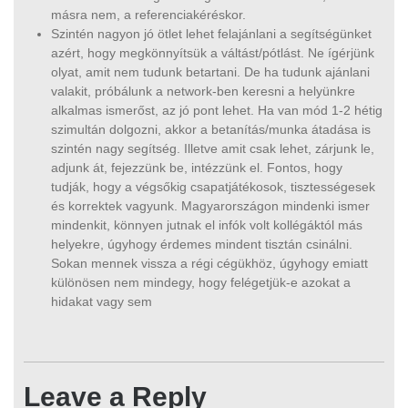
másra nem, a referenciakéréskor.
Szintén nagyon jó ötlet lehet felajánlani a segítségünket
azért, hogy megkönnyítsük a váltást/pótlást. Ne ígérjünk
olyat, amit nem tudunk betartani. De ha tudunk ajánlani
valakit, próbálunk a network-ben keresni a helyünkre
alkalmas ismerőst, az jó pont lehet. Ha van mód 1-2 hétig
szimultán dolgozni, akkor a betanítás/munka átadása is
szintén nagy segítség. Illetve amit csak lehet, zárjunk le,
adjunk át, fejezzünk be, intézzünk el. Fontos, hogy
tudják, hogy a végsőkig csapatjátékosok, tisztességesek
és korrektek vagyunk. Magyarországon mindenki ismer
mindenkit, könnyen jutnak el infók volt kollégáktól más
helyekre, úgyhogy érdemes mindent tisztán csinálni.
Sokan mennek vissza a régi cégükhöz, úgyhogy emiatt
különösen nem mindegy, hogy felégetjük-e azokat a
hidakat vagy sem
Leave a Reply