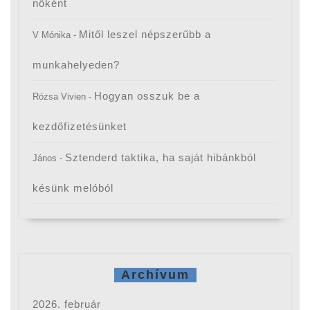
nőként
Mitől leszel népszerűbb a
V Mónika
-
munkahelyeden?
Hogyan osszuk be a
Rózsa Vivien
-
kezdőfizetésünket
Sztenderd taktika, ha saját hibánkból
János
-
késünk melóból
Archívum
2026. február