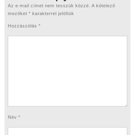
Az e-mail címet nem tesszük közzé.
A kötelező
mezőket
*
karakterrel jelöltük
Hozzászólás
*
Név
*