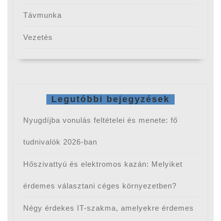
Távmunka
Vezetés
Legutóbbi bejegyzések
Nyugdíjba vonulás feltételei és menete: fő
tudnivalók 2026-ban
Hőszivattyú és elektromos kazán: Melyiket
érdemes választani céges környezetben?
Négy érdekes IT-szakma, amelyekre érdemes