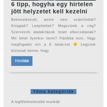
6 tipp, hogyha egy hirtelen
6
jött helyzetet kell kezelni
tipp,
Bekövetkezett, amire nem számítottál?
hogyh
Kirúgtak? Leépítettek? Megszűnik a cég?
egy
Szervezeti átalakítások miatt elbocsátanak?
Mit lehet ilyenkor tenni? Pánikba esni. Vagy
hirtel
megfogadni ezt a 6 tanácsot
Legyünk
jött
biztosak benne, hogy
helyze
kell
TOVÁBB
TOVÁBB
kezeln
Téma kategóriák
A legfélelmetesebb munkák