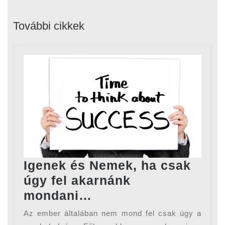
Previous
Next
post:
post:
További cikkek
Igenek és Nemek, ha csak
úgy fel akarnánk
Igenek
mondani…
és
Az ember általában nem mond fel csak úgy a