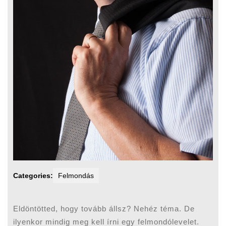
Categories:
Felmondás
Eldöntötted, hogy tovább állsz? Nehéz téma. De
ilyenkor mindig meg kell írni egy felmondólevelet.