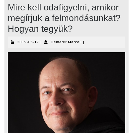
Mire kell odafigyelni, amikor
megírjuk a felmondásunkat?
Hogyan tegyük?
2019-
Demeter
2019-05-17
|
Demeter Marcell
|
05-
Marcell
17