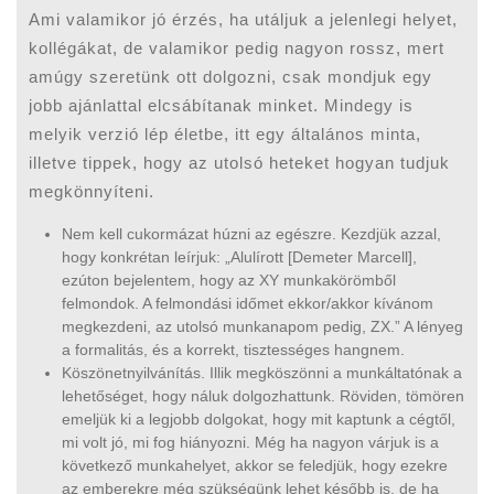
Ami valamikor jó érzés, ha utáljuk a jelenlegi helyet,
kollégákat, de valamikor pedig nagyon rossz, mert
amúgy szeretünk ott dolgozni, csak mondjuk egy
jobb ajánlattal elcsábítanak minket. Mindegy is
melyik verzió lép életbe, itt egy általános minta,
illetve tippek, hogy az utolsó heteket hogyan tudjuk
megkönnyíteni.
Nem kell cukormázat húzni az egészre. Kezdjük azzal,
hogy konkrétan leírjuk: „Alulírott [Demeter Marcell],
ezúton bejelentem, hogy az XY munkakörömből
felmondok. A felmondási időmet ekkor/akkor kívánom
megkezdeni, az utolsó munkanapom pedig, ZX.” A lényeg
a formalitás, és a korrekt, tisztességes hangnem.
Köszönetnyilvánítás. Illik megköszönni a munkáltatónak a
lehetőséget, hogy náluk dolgozhattunk. Röviden, tömören
emeljük ki a legjobb dolgokat, hogy mit kaptunk a cégtől,
mi volt jó, mi fog hiányozni. Még ha nagyon várjuk is a
következő munkahelyet, akkor se feledjük, hogy ezekre
az emberekre még szükségünk lehet később is, de ha