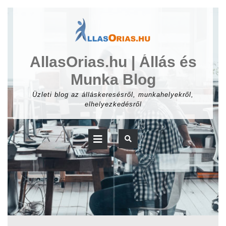
Skip
to
content
AllasOrias.hu | Állás és
Munka Blog
Üzleti blog az álláskeresésről, munkahelyekről,
elhelyezkedésről
Open
Button