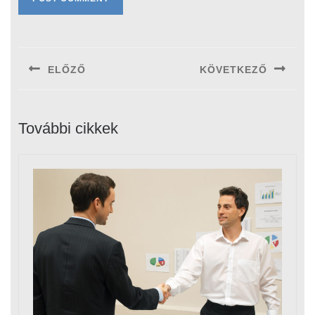
Bejegyzés
navigáció
ELŐZŐ
KÖVETKEZŐ
Previous
Next
post:
post:
További cikkek