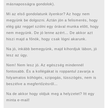
másnaposságra gondolok).
Mi az első gondolatunk ilyenkor? Az hogy nem
megyünk be dolgozni. Aztán jön a felismerés, hogy
elég gáz reggel szólni egy órával munka előtt, hogy
nem megyünk. De jó lenne azért… De akkor azt
hiszi majd a főnök, hogy csak lógni akarunk.
Na jó, inkább bemegyünk, majd kihordjuk lábon, jó
lesz az úgy.
Nem! Nem lesz jó. Az egészség mindennél
fontosabb. És a kollégákat is roppantul zavarja a
folyamatos köhögés, szipogás, tüsszögés, nem is
beszélve a megfertőzésről…
Na de akkor hogy oldjuk meg a helyzetet? Itt egy
minta e-mail!