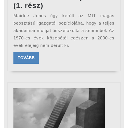
10
(1. rész)
röhejes
Mairlee Jones úgy került az MIT magas
módszer,
beosztású igazgatói pozíciójába, hogy a teljes
amivel
akadémiai múltját összetákolta a semmiből. Az
1970-es évek közepétől egészen a 2000-es
emberek
évek elejéig nem derült ki.
álláshoz
jutottak
TOVÁBB
TOVÁBB
(1.
rész)