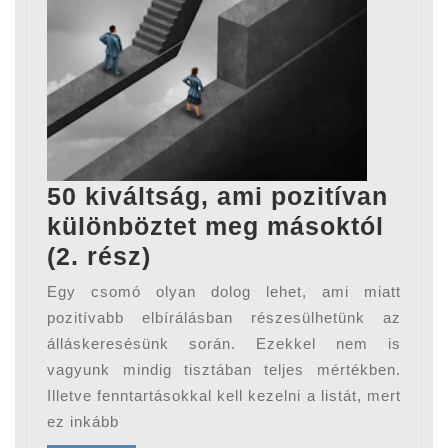
50 kiváltság, ami pozitívan
különböztet meg másoktól
50
(2. rész)
kiváltság,
Egy csomó olyan dolog lehet, ami miatt
ami
pozitívabb elbírálásban részesülhetünk az
pozitívan
álláskeresésünk során. Ezekkel nem is
vagyunk mindig tisztában teljes mértékben.
különböztet
Illetve fenntartásokkal kell kezelni a listát, mert
meg
ez inkább
másoktól