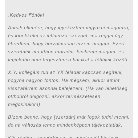
„Kedves Főnök!
Annak ellenére, hogy igyekeztem vigyázni magamra,
és kibekkelni az influenza-szezont, ma reggel úgy
ébredtem, hogy borzalmasan érzem magam. Ezért
szeretnék ma itthon maradni, kipihenni magam, és
leginkább nem terjeszteni a bacikat a többiek között.
X.Y. kollégám tud az YX feladat kapcsán segíteni,
hogyha nagyon fontos. Ha mégsem, akkor amint
visszatértem azonnal befejezem. (Ha van lehetőség
otthonról dolgozni, akkor természetesen
megcsinálom)
Bízom benne, hogy [szerdán] már fogok tudni menni,
de ha változás lenne mindenképpen tájékoztatlak.
Köszönöm a megértésed, és minden jót kívánok