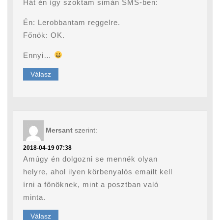
Hát én így szoktam simán SMS-ben:
Én: Lerobbantam reggelre.
Főnök: OK.
Ennyi…
Válasz
Mersant
szerint:
2018-04-19 07:38
Amúgy én dolgozni se mennék olyan
helyre, ahol ilyen körbenyalós emailt kell
írni a főnöknek, mint a posztban való
minta.
Válasz