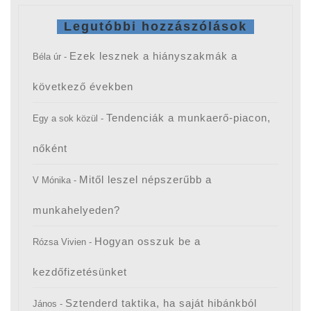
Legutóbbi hozzászólások
Ezek lesznek a hiányszakmák a
Béla úr
-
következő években
Tendenciák a munkaerő-piacon,
Egy a sok közül
-
nőként
Mitől leszel népszerűbb a
V Mónika
-
munkahelyeden?
Hogyan osszuk be a
Rózsa Vivien
-
kezdőfizetésünket
Sztenderd taktika, ha saját hibánkból
János
-