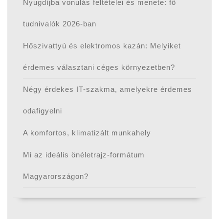
Nyugdíjba vonulás feltételei és menete: fő
tudnivalók 2026-ban
Hőszivattyú és elektromos kazán: Melyiket
érdemes választani céges környezetben?
Négy érdekes IT-szakma, amelyekre érdemes
odafigyelni
A komfortos, klimatizált munkahely
Mi az ideális önéletrajz-formátum
Magyarországon?