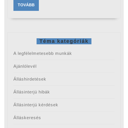
(2.
TOVÁBB
TOVÁBB
rész)
Téma kategóriák
A legfélelmetesebb munkák
Ajánlólevél
Álláshirdetések
Állásinterjú hibák
Állásinterjú kérdések
Álláskeresés