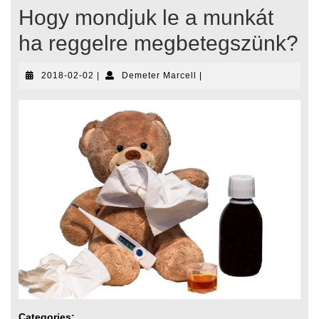
Hogy mondjuk le a munkát
ha reggelre megbetegszünk?
2018-
Demeter
2018-02-02
|
Demeter Marcell
|
02-
Marcell
02
Categories: