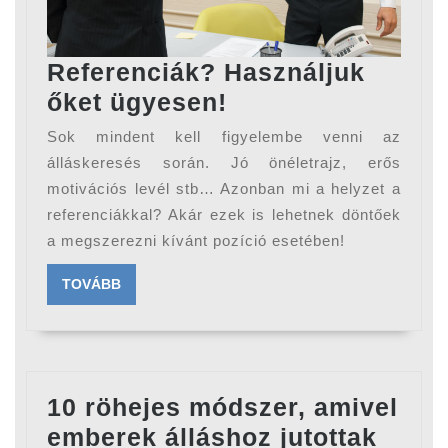
Referenciák? Használjuk
Referenciák?
őket ügyesen!
Használjuk
Sok mindent kell figyelembe venni az
őket
álláskeresés során. Jó önéletrajz, erős
ügyesen!
motivációs levél stb… Azonban mi a helyzet a
referenciákkal? Akár ezek is lehetnek döntőek
a megszerezni kívánt pozíció esetében!
TOVÁBB
TOVÁBB
10 röhejes módszer, amivel
emberek álláshoz jutottak