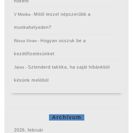
nőként
Mitől leszel népszerűbb a
V Mónika
-
munkahelyeden?
Hogyan osszuk be a
Rózsa Vivien
-
kezdőfizetésünket
Sztenderd taktika, ha saját hibánkból
János
-
késünk melóból
Archívum
2026. február