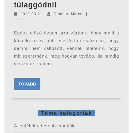
Fontos,
túlaggódni!
hogy
2019-
Demeter
2019-03-21
|
Demeter Marcell
|
03-
Marcell
alaposan
21
átgondoljuk
Egész előző évben arra vártunk, hogy majd a
a
következő év jobb lesz. Aztán realizáljuk, hogy
karrierdöntéseket.
semmi nem változott. Vannak ötleteink, hogy
mit szeretnénk, meg hogyan tovább, de mindig
De
visszatart valami.
nem
szabad
mindent
TOVÁBB
TOVÁBB
túlaggódni!
Téma kategóriák
A legfélelmetesebb munkák