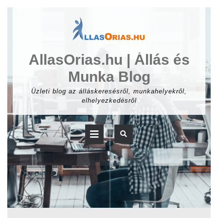
Skip
to
content
AllasOrias.hu | Állás és
Munka Blog
Üzleti blog az álláskeresésről, munkahelyekről,
elhelyezkedésről
Open
Button