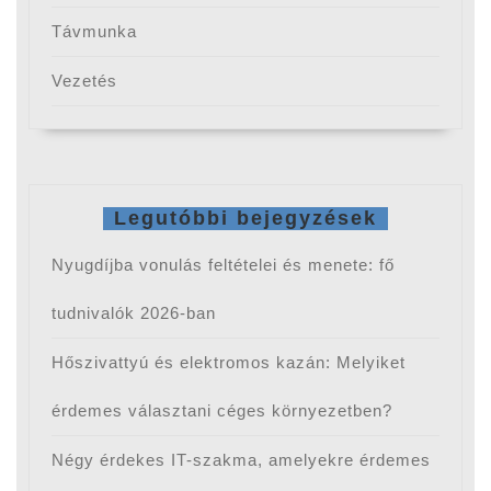
Távmunka
Vezetés
Legutóbbi bejegyzések
Nyugdíjba vonulás feltételei és menete: fő
tudnivalók 2026-ban
Hőszivattyú és elektromos kazán: Melyiket
érdemes választani céges környezetben?
Négy érdekes IT-szakma, amelyekre érdemes