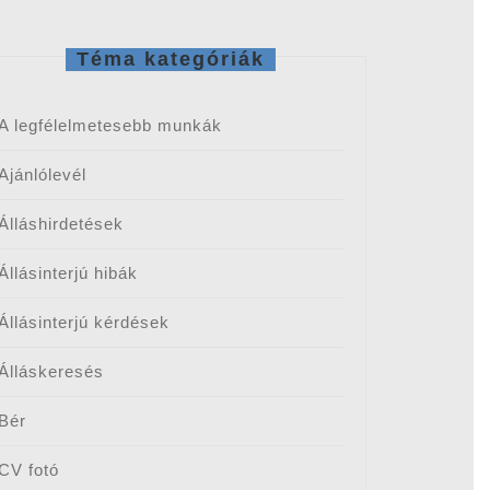
Téma kategóriák
A legfélelmetesebb munkák
Ajánlólevél
Álláshirdetések
Állásinterjú hibák
ünk
Állásinterjú kérdések
Álláskeresés
Bér
CV fotó