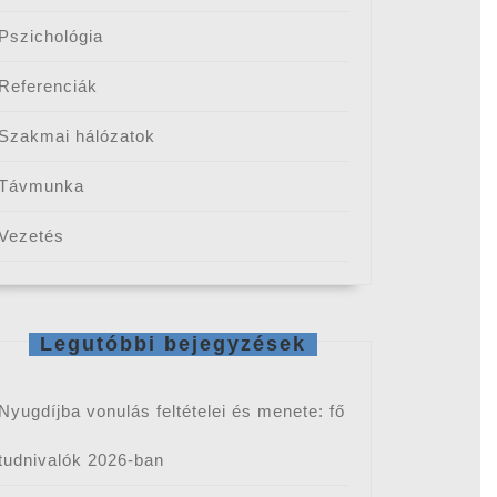
Pszichológia
Referenciák
Szakmai hálózatok
Távmunka
Vezetés
Legutóbbi bejegyzések
Nyugdíjba vonulás feltételei és menete: fő
tudnivalók 2026-ban