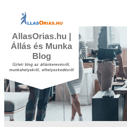
Skip
to
content
AllasOrias.hu |
Állás és Munka
Blog
Üzleti blog az álláskeresésről,
munkahelyekről, elhelyezkedésről