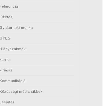
Felmondás
Fizetés
Gyakornoki munka
GYES
Hiányszakmák
karrier
kirúgás
Kommunikáció
Közösségi média cikkek
Leépítés