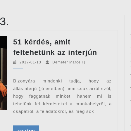
3.
51 kérdés, amit
51
feltehetünk az interjún
kérdés,
2017-
Demeter
2017-01-13
|
Demeter Marcell
|
amit
01-
Marcell
13
feltehet
Bizonyára mindenki tudja, hogy az
az
állásinterjú (jó esetben) nem csak arról szól,
interjún
hogy faggatnak minket, hanem mi is
tehetünk fel kérdéseket a munkahelyről, a
csapatról, a feladatokról, és még sok
TOVÁBB