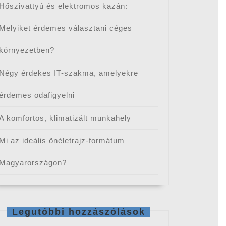
Hőszivattyú és elektromos kazán:
Melyiket érdemes választani céges
környezetben?
Négy érdekes IT-szakma, amelyekre
érdemes odafigyelni
A komfortos, klimatizált munkahely
Mi az ideális önéletrajz-formátum
Magyarországon?
Legutóbbi hozzászólások