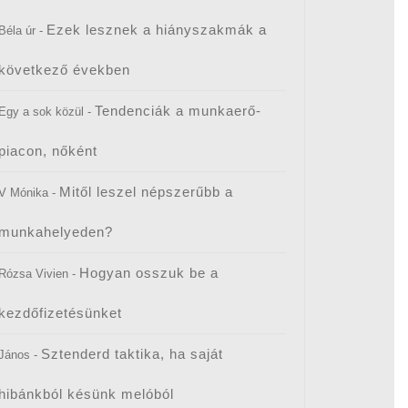
Ezek lesznek a hiányszakmák a
Béla úr
-
következő években
Tendenciák a munkaerő-
Egy a sok közül
-
piacon, nőként
Mitől leszel népszerűbb a
V Mónika
-
munkahelyeden?
Hogyan osszuk be a
Rózsa Vivien
-
kezdőfizetésünket
Sztenderd taktika, ha saját
János
-
hibánkból késünk melóból