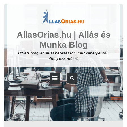
Skip
to
content
AllasOrias.hu | Állás és
Munka Blog
Üzleti blog az álláskeresésről, munkahelyekről,
elhelyezkedésről
Open
Button