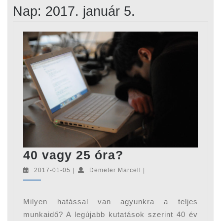
Nap:
2017. január 5.
40
40 vagy 25 óra?
vagy
2017-
Demeter
2017-01-05
|
Demeter Marcell
|
01-
Marcell
25
05
óra?
Milyen hatással van agyunkra a teljes
munkaidő? A legújabb kutatások szerint 40 év