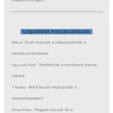
Legutóbbi hozzászólások
Ezek lesznek a hiányszakmák a
Béla úr
-
következő években
Tendenciák a munkaerő-piacon,
Egy a sok közül
-
nőként
Mitől leszel népszerűbb a
V Mónika
-
munkahelyeden?
Hogyan osszuk be a
Rózsa Vivien
-