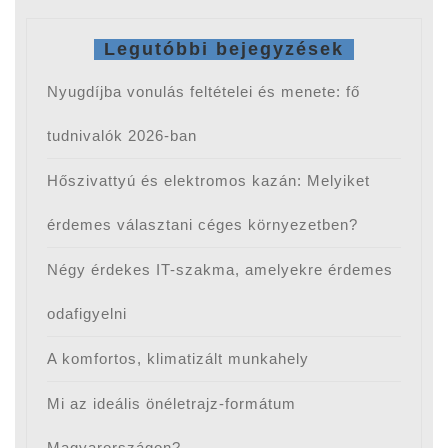
Legutóbbi bejegyzések
Nyugdíjba vonulás feltételei és menete: fő
tudnivalók 2026-ban
Hőszivattyú és elektromos kazán: Melyiket
érdemes választani céges környezetben?
Négy érdekes IT-szakma, amelyekre érdemes
odafigyelni
A komfortos, klimatizált munkahely
Mi az ideális önéletrajz-formátum
Magyarországon?