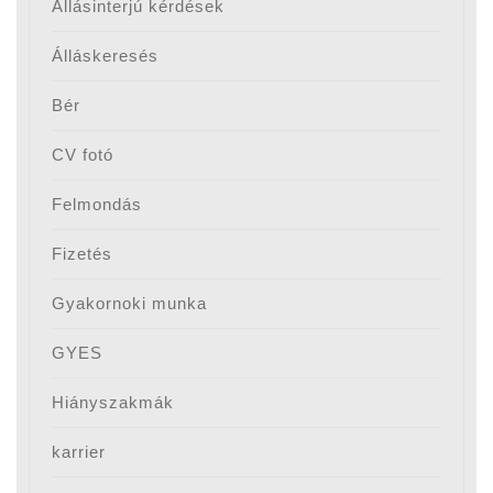
Állásinterjú kérdések
Álláskeresés
Bér
CV fotó
Felmondás
Fizetés
Gyakornoki munka
GYES
Hiányszakmák
karrier