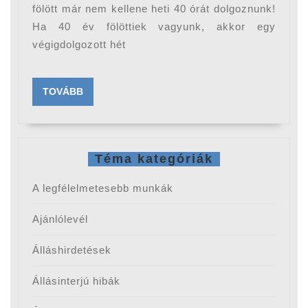
fölött már nem kellene heti 40 órát dolgoznunk!
Ha 40 év fölöttiek vagyunk, akkor egy
végigdolgozott hét
TOVÁBB
TOVÁBB
Téma kategóriák
A legfélelmetesebb munkák
Ajánlólevél
Álláshirdetések
Állásinterjú hibák