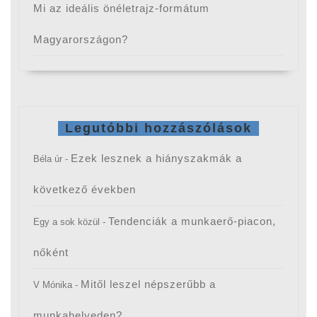
Mi az ideális önéletrajz-formátum
Magyarországon?
Legutóbbi hozzászólások
Ezek lesznek a hiányszakmák a
Béla úr
-
következő években
Tendenciák a munkaerő-piacon,
Egy a sok közül
-
nőként
Mitől leszel népszerűbb a
V Mónika
-
munkahelyeden?