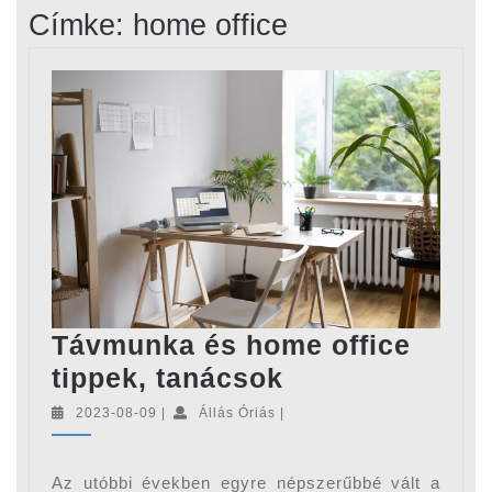
Címke:
home office
Távmunka és home office
Távmunka
tippek, tanácsok
és
2023-
Állás
2023-08-09
|
Állás Óriás
|
08-
Óriás
home
09
office
Az utóbbi években egyre népszerűbbé vált a