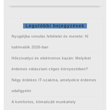
Legutóbbi bejegyzések
Nyugdíjba vonulás feltételei és menete: fő
tudnivalók 2026-ban
Hőszivattyú és elektromos kazán: Melyiket
érdemes választani céges környezetben?
Négy érdekes IT-szakma, amelyekre érdemes
odafigyelni
A komfortos, klimatizált munkahely