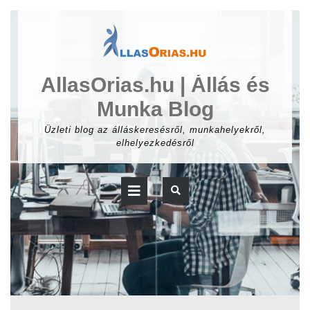
Skip
to
content
AllasOrias.hu | Állás és
Munka Blog
Üzleti blog az álláskeresésről, munkahelyekről,
elhelyezkedésről
Open
Button