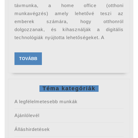
tippek,
távmunka, a home office (otthoni
tanácsok
munkavégzés) amely lehetővé teszi az
emberek számára, hogy otthonról
dolgozzanak, és kihasználják a digitális
technológiák nyújtotta lehetőségeket. A
TOVÁBB
TOVÁBB
Téma kategóriák
A legfélelmetesebb munkák
Ajánlólevél
Álláshirdetések