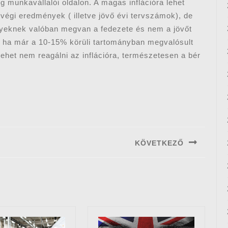
ig munkavállalói oldalon. A magas inflációra lehet
végi eredmények ( illetve jövő évi tervszámok), de
melyeknek valóban megvan a fedezete és nem a jövőt
, ha már a 10-15% körüli tartományban megvalósult
ehet nem reagálni az inflációra, természetesen a bér
KÖVETKEZŐ
Next
post: