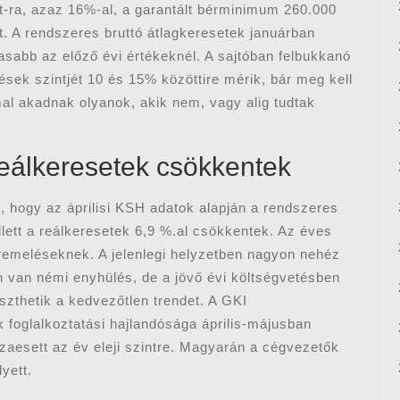
t-ra, azaz 16%-al, a garantált bérminimum 260.000
t. A rendszeres bruttó átlagkeresetek januárban
sabb az előző évi értékeknél. A sajtóban felbukkanó
sek szintjét 10 és 15% közöttire mérik, bár meg kell
l akadnak olyanok, akik nem, vagy alig tudtak
reálkeresetek csökkentek
, hogy az áprilisi KSH adatok alapján a rendszeres
lett a reálkeresetek 6,9 %.al csökkentek. Az éves
éremeléseknek. A jelenlegi helyzetben nagyon nehéz
n van némi enyhülés, de a jövő évi költségvetésben
zthetik a kedvezőtlen trendet. A GKI
k foglalkoztatási hajlandósága április-májusban
szaesett az év eleji szintre. Magyarán a cégvezetők
yett.