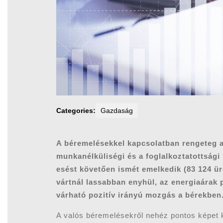
Categories:
Gazdaság
A béremelésekkel kapcsolatban rengeteg a 
munkanélküliségi és a foglalkoztatottsági
esést követően ismét emelkedik (83 124 üre
vártnál lassabban enyhül, az energiaárak p
várható pozitív irányú mozgás a bérekben
A valós béremelésekről nehéz pontos képet k