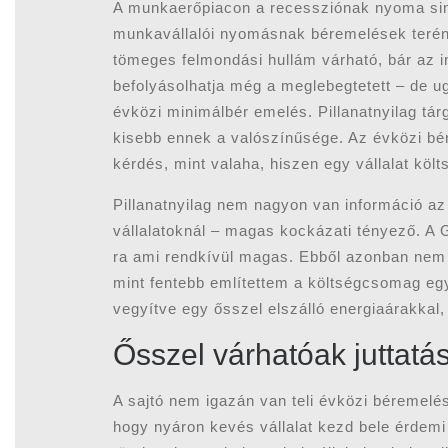
A munkaerőpiacon a recessziónak nyoma si
munkavállalói nyomásnak béremelések terén.
tömeges felmondási hullám várható, bár az i
befolyásolhatja még a meglebegtetett – de 
évközi minimálbér emelés. Pillanatnyilag tá
kisebb ennek a valószínűsége. Az évközi bér
kérdés, mint valaha, hiszen egy vállalat költ
Pillanatnyilag nem nagyon van információ az 
vállalatoknál – magas kockázati tényező. A 
ra ami rendkívül magas. Ebből azonban nem k
mint fentebb említettem a költségcsomag egy
vegyítve egy ősszel elszálló energiaárakkal,
Ősszel várhatóak juttatá
A sajtó nem igazán van teli évközi béremelé
hogy nyáron kevés vállalat kezd bele érdemi 