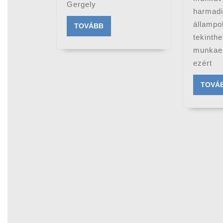
Gergely
harm
állam
TOVÁBB
TOVÁBB
tekinthe
munkaer
ezért
TOVÁ