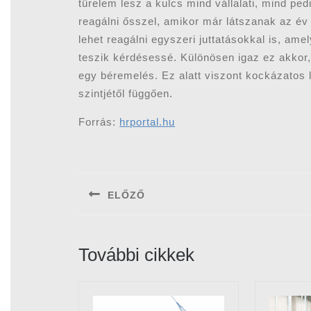
türelem lesz a kulcs mind vállalati, mind ped
reagálni ősszel, amikor már látszanak az év 
lehet reagálni egyszeri juttatásokkal is, a
teszik kérdésessé. Különösen igaz ez akkor
egy béremelés. Ez alatt viszont kockázatos l
szintjétől függően.
Forrás:
hrportal.hu
Bejegyzés
navigáció
ELŐZŐ
Previous
post:
További cikkek