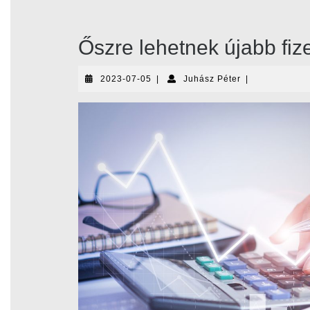
Őszre lehetnek újabb fi
2023-
Juhász
2023-07-05
|
Juhász Péter
|
07-
Péter
05