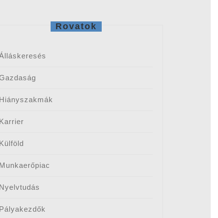
Rovatok
Álláskeresés
Gazdaság
Hiányszakmák
Karrier
Külföld
Munkaerőpiac
Nyelvtudás
Pályakezdők