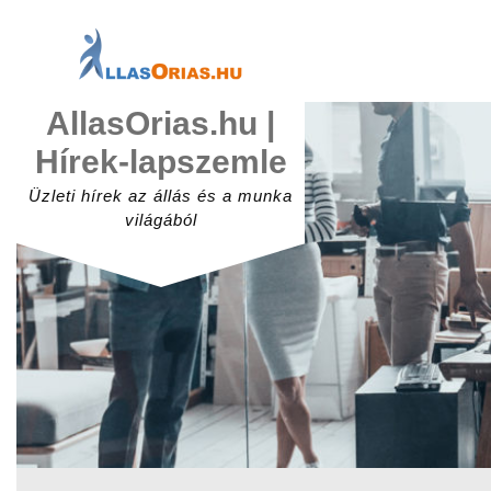
Skip
to
content
AllasOrias.hu |
Hírek-lapszemle
Üzleti hírek az állás és a munka
világából