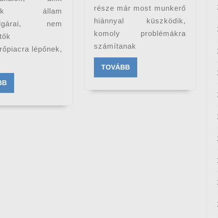
része már most munkerő
adik állam
hiánnyal küszködik,
polgárai, nem
komoly problémákra
tők
számítanak
őpiacra lépőnek,
TOVÁBB
TOVÁBB
TOVÁBB
BB