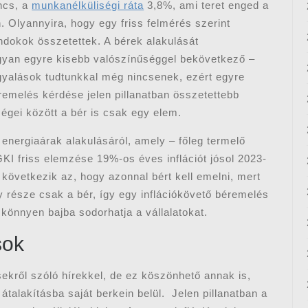
ncs, a
munkanélküliségi ráta
3,8%, ami teret enged a
 Olyannyira, hogy egy friss felmérés szerint
ndokok összetettek. A bérek alakulását
ugyan egyre kisebb valószínűséggel bekövetkező –
rgyalások tudtunkkal még nincsenek, ezért egyre
emelés kérdése jelen pillanatban összetettebb
ségei között a bér is csak egy elem.
energiaárak alakulásáról, amely – főleg termelő
GKI friss elemzése 19%-os éves inflációt jósol 2023-
övetkezik az, hogy azonnal bért kell emelni, mert
 része csak a bér, így egy inflációkövető béremelés
 könnyen bajba sodorhatja a vállalatokat.
sok
sekről szóló hírekkel, de ez köszönhető annak is,
átalakításba saját berkein belül. Jelen pillanatban a