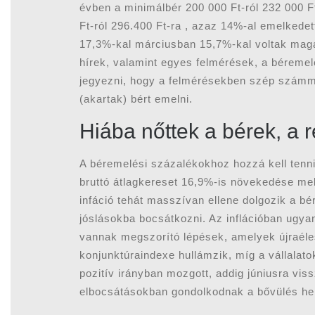
évben a minimálbér 200 000 Ft-ról 232 000 F
Ft-ról 296.400 Ft-ra , azaz 14%-al emelkedet
17,3%-kal márciusban 15,7%-kal voltak maga
hírek, valamint egyes felmérések, a béremelé
jegyezni, hogy a felmérésekben szép számma
(akartak) bért emelni.
Hiába nőttek a bérek, a 
A béremelési százalékokhoz hozzá kell tenni
bruttó átlagkereset 16,9%-is növekedése mel
infáció tehát masszívan ellene dolgozik a b
jóslásokba bocsátkozni. Az inflációban ugya
vannak megszorító lépések, amelyek újraéles
konjunktúraindexe hullámzik, míg a vállalato
pozitív irányban mozgott, addig júniusra vis
elbocsátásokban gondolkodnak a bővülés hel