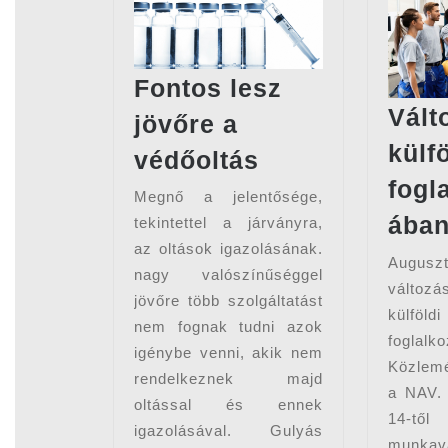
Fontos lesz
Vált
jövőre a
külf
Fontos
védőoltás
lesz
fogl
Megnő a jelentősége,
jövőre
ába
tekintettel a járványra,
a
az oltások igazolásának.
Augus
védőoltás
nagy valószínűséggel
változá
jövőre több szolgáltatást
külfö
nem fognak tudni azok
foglalko
igénybe venni, akik nem
Közlemé
rendelkeznek majd
a NAV. 
oltással és ennek
14-t
igazolásával. Gulyás
munkav