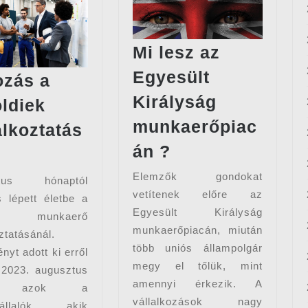
Mi lesz az
Egyesült
ozás a
Királyság
öldiek
munkaerőpiac
alkoztatás
Mi
án ?
Változás
n
lesz
a
Elemzők gondokat
ztus hónaptól
az
külföldiek
vetítenek előre az
s lépett életbe a
Egyesült
foglalkoztatásában
Egyesült Királyság
ldi munkaerő
Királyság
munkaerőpiacán, miután
ztatásánál.
munkaerőpiacá
több uniós állampolgár
nyt adott ki erről
megy el tőlük, mint
?
2023. augusztus
amennyi érkezik. A
ől azok a
vállalkozások nagy
állalók, akik