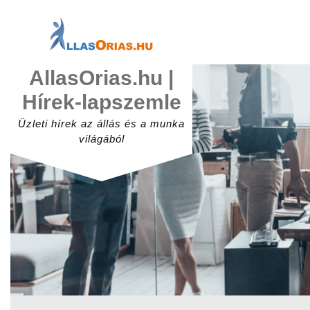
Skip
to
content
AllasOrias.hu |
Hírek-lapszemle
Üzleti hírek az állás és a munka
világából