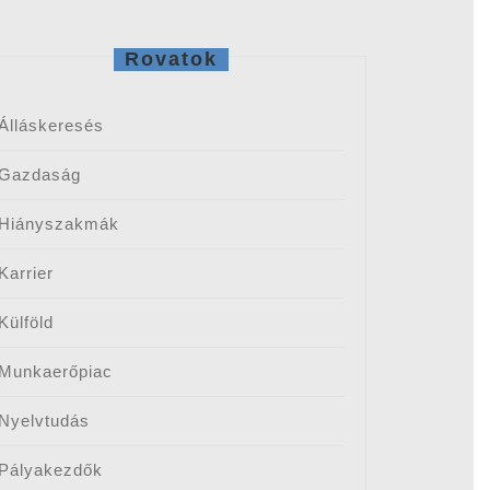
Rovatok
Álláskeresés
Gazdaság
Hiányszakmák
Karrier
Külföld
Munkaerőpiac
Nyelvtudás
Pályakezdők