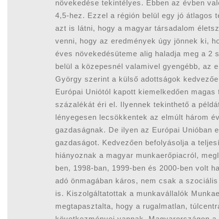
növekedése tekintélyes. Ebben az évben val
4,5-hez. Ezzel a régión belül egy jó átlagos
azt is látni, hogy a magyar társadalom élets
venni, hogy az eredmények úgy jönnek ki, h
éves növekedésüteme alig haladja meg a 2 s
belül a közepesnél valamivel gyengébb, az e
György szerint a külső adottságok kedvezően
Európai Uniótól kapott kiemelkedően magas
százalékát éri el. Ilyennek tekinthető a pél
lényegesen lecsökkentek az elmúlt három év
gazdaságnak. De ilyen az Európai Unióban el
gazdaságot. Kedvezően befolyásolja a teljes
hiányoznak a magyar munkaerőpiacról, megl
ben, 1998-ban, 1999-ben és 2000-ben volt h
adó önmagában káros, nem csak a szociális
is. Kiszolgáltatottak a munkavállalók Munka
megtapasztalta, hogy a rugalmatlan, túlcent
következményei vannak. Magyarországon a m