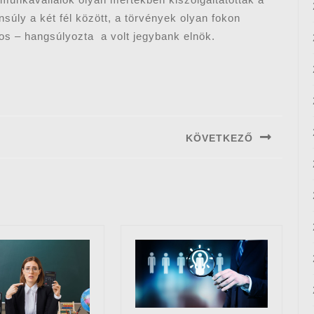
úly a két fél között, a törvények olyan fokon
os – hangsúlyozta a volt jegybank elnök.
KÖVETKEZŐ
Next
post: