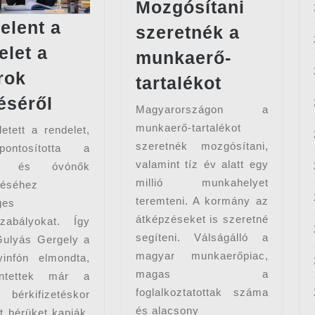
Mozgósítani
elent a
szeretnék a
elet a
munkaerő-
rok
Mozgósíta
tartalékot
Megjelent
szeretnék
téséről
Magyarországon a
a
a
munkaerő-tartalékot
etett a rendelet,
rendelet
munkaerő
szeretnék mozgósítani,
ontosította a
a
tartalékot
valamint tíz év alatt egy
ok és óvónők
tanárok
millió munkahelyet
léséhez
teremteni. A kormány az
fizetéséről
ges
átképzéseket is szeretné
szabályokat. Így
segíteni. Válságálló a
ulyás Gergely a
magyar munkaerőpiac,
infón elmondta,
magas a
ntettek már a
foglalkoztatottak száma
i bérkifizetéskor
és alacsony
t bérüket kapják.