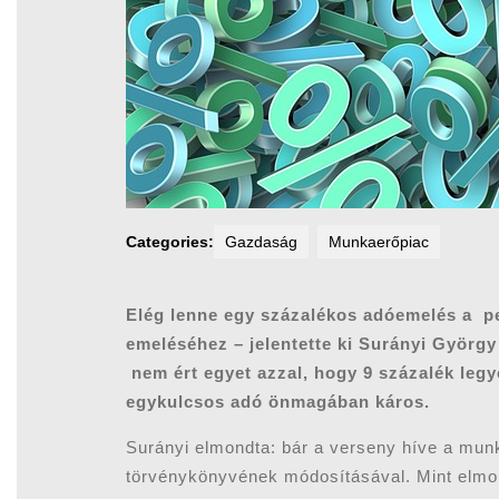
Categories:
Gazdaság
Munkaerőpiac
Elég lenne egy százalékos adóemelés a 
emeléséhez – jelentette ki Surányi Györg
nem ért egyet azzal, hogy 9 százalék legy
egykulcsos adó önmagában káros.
Surányi elmondta: bár a verseny híve a mun
törvénykönyvének módosításával. Mint elmon