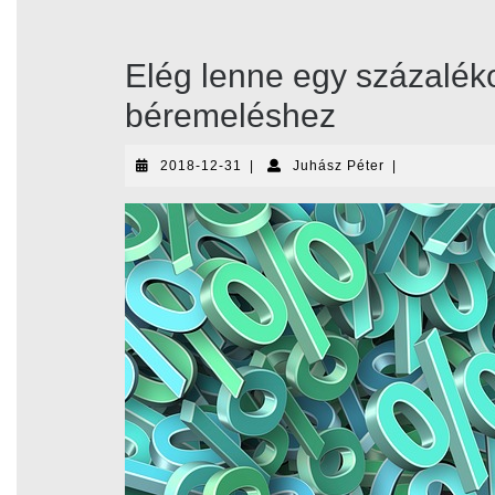
Elég lenne egy százalé
béremeléshez
2018-
Juhász
2018-12-31
|
Juhász Péter
|
12-
Péter
31