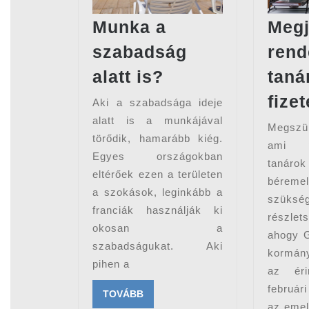
Megj
Munka a
rend
szabadság
Munka
taná
alatt is?
a
fize
Aki a szabadsága ideje
szabadság
alatt is a munkájával
Megszül
alatt
törődik, hamarább kiég.
ami p
is?
Egyes országokban
tanár
eltérőek ezen a területen
béreme
a szokások, leginkább a
szüksé
franciák használják ki
részlet
okosan a
ahogy G
szabadságukat. Aki
kormány
pihen a
az éri
február
TOVÁBB
TOVÁBB
az emel