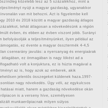
ószínűleg közelebb lesz az 5 százalékhoz, mint a
 teljesítményt nyújt a magyar gazdaság, ugyanakkor
zínvonalán van mit behozni. Azt is figyelembe kell
ogy 2010 és 2018 között a magyar gazdaság átlagos
zázalékot, tehát átlagosan a növekedésünk a régión
lmúlt évben, és ebben az évben viszont jobb. Surányi
 befolyásolják a teljesítményünket, ilyen például az
 támogatás, ez évente a magyar össztermék 4-4,5
dátlan cserearány javulás: a nyersanyag és energiaárak
 átlagában, ez önmagában is nagy lökést ad a
fogadható volt a konjuktura, ez is húzta magával a
ítményt az is, hogy azok az emberek, akik
ehetősen jelentős összegeket küldenek haza.1997-
asonlóan nagy növekedés. Úgy véli, az egykulcsos
 hatásai miatt, hanem a gazdaság növekedése okán
erőpiacon is a verseny híve, személyesen
ralizált munkaerőpiacnak milyen súlyos
unkavállalók olyan mértékben kiszolgáltatottak a