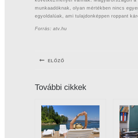
munkaadóknak, olyan mértékben nincs egyens
egyoldalúak, ami tulajdonképpen roppant kár
Forrás: atv.hu
Bejegyzés
navigáció
ELŐZŐ
Previous
post:
További cikkek