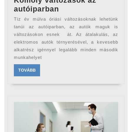
Komoly
autóiparban
változások
Tíz év múlva óriási változásoknak lehetünk
az
tanúi az autóiparban, az autók maguk is
autóiparban
változásokon esnek át. Az átalakulás, az
elektromos autók térnyerésével, a kevesebb
alkatrész igénnyel legalább minden második
munkahelyet
TOVÁBB
TOVÁBB