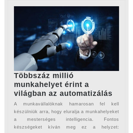
Többszáz millió
munkahelyet érint a
Több
világban az automatizálás
milli
A munkavállalóknak hamarosan fel kell
munk
készülniük arra, hogy eluralja a munkahelyeket
érint
a mesterséges intelligencia. Fontos
készségeket kíván meg ez a helyzet:
a