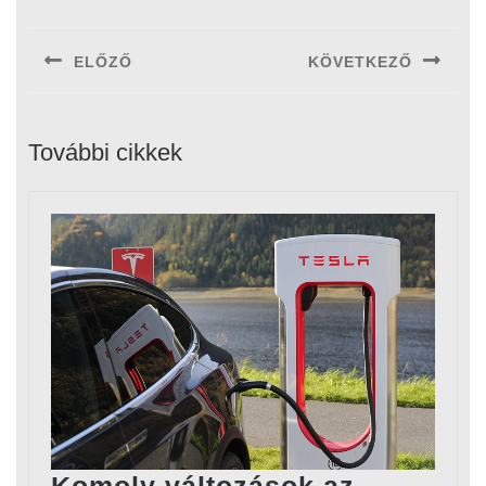
Bejegyzés
navigáció
ELŐZŐ
KÖVETKEZŐ
Previous
Next
post:
post:
További cikkek
Komoly változások az