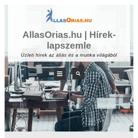
Skip
to
content
AllasOrias.hu | Hírek-
lapszemle
Üzleti hírek az állás és a munka világából
Open
Button