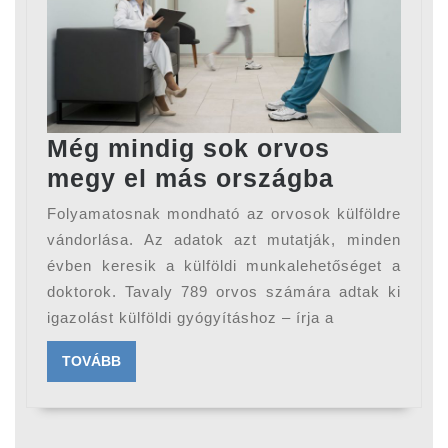
Még mindig sok orvos
Még
megy el más országba
mindig
Folyamatosnak mondható az orvosok külföldre
sok
vándorlása. Az adatok azt mutatják, minden
orvos
évben keresik a külföldi munkalehetőséget a
doktorok. Tavaly 789 orvos számára adtak ki
megy
igazolást külföldi gyógyításhoz – írja a
el
más
TOVÁBB
TOVÁBB
országb