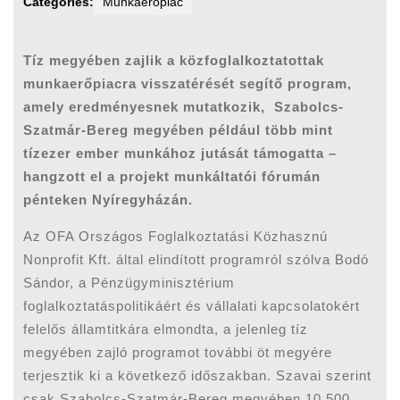
Categories:
Munkaerőpiac
Tíz megyében zajlik a közfoglalkoztatottak
munkaerőpiacra visszatérését segítő program,
amely eredményesnek mutatkozik, Szabolcs-
Szatmár-Bereg megyében például több mint
tízezer ember munkához jutását támogatta –
hangzott el a projekt munkáltatói fórumán
pénteken Nyíregyházán.
Az OFA Országos Foglalkoztatási Közhasznú
Nonprofit Kft. által elindított programról szólva Bodó
Sándor, a Pénzügyminisztérium
foglalkoztatáspolitikáért és vállalati kapcsolatokért
felelős államtitkára elmondta, a jelenleg tíz
megyében zajló programot további öt megyére
terjesztik ki a következő időszakban. Szavai szerint
csak Szabolcs-Szatmár-Bereg megyében 10 500