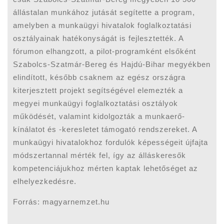
állástalan munkához jutását segítette a program,
amelyben a munkaügyi hivatalok foglalkoztatási
osztályainak hatékonyságát is fejlesztették. A
fórumon elhangzott, a pilot-programként elsőként
Szabolcs-Szatmár-Bereg és Hajdú-Bihar megyékben
elindított, később csaknem az egész országra
kiterjesztett projekt segítségével elemezték a
megyei munkaügyi foglalkoztatási osztályok
működését, valamint kidolgozták a munkaerő-
kínálatot és -keresletet támogató rendszereket. A
munkaügyi hivatalokhoz fordulók képességeit újfajta
módszertannal mérték fel, így az álláskeresők
kompetenciájukhoz mérten kaptak lehetőséget az
elhelyezkedésre.
Forrás: magyarnemzet.hu