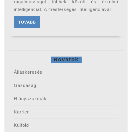
rugalmasságot többek között és érzelmi
világ
intelligenciát. A mesterséges intelligenciával
az
autom
TOVÁBB
TOVÁBB
Rovatok
Álláskeresés
Gazdaság
Hiányszakmák
Karrier
Külföld