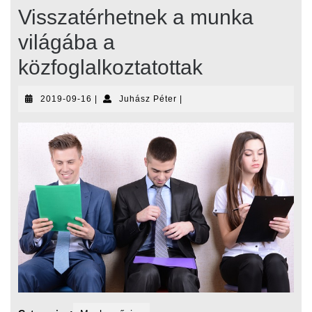
Visszatérhetnek a munka
világába a
közfoglalkoztatottak
2019-
Juhász
2019-09-16
|
Juhász Péter
|
09-
Péter
16