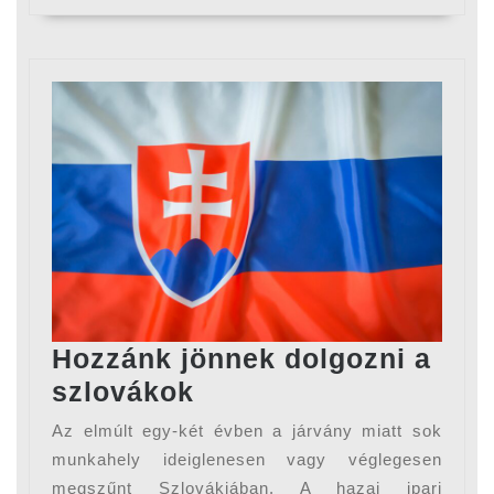
Hozzánk jönnek dolgozni a
Hozzánk
szlovákok
jönnek
Az elmúlt egy-két évben a járvány miatt sok
dolgozni
munkahely ideiglenesen vagy véglegesen
a
megszűnt Szlovákiában. A hazai ipari