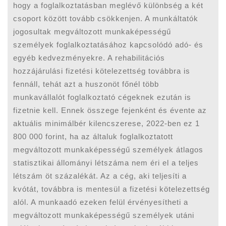
hogy a foglalkoztatásban meglévő különbség a két
csoport között tovább csökkenjen. A munkáltatók
jogosultak megváltozott munkaképességű
személyek foglalkoztatásához kapcsolódó adó- és
egyéb kedvezményekre. A rehabilitációs
hozzájárulási fizetési kötelezettség továbbra is
fennáll, tehát azt a huszonöt főnél több
munkavállalót foglalkoztató cégeknek ezután is
fizetnie kell. Ennek összege fejenként és évente az
aktuális minimálbér kilencszerese, 2022-ben ez 1
800 000 forint, ha az általuk foglalkoztatott
megváltozott munkaképességű személyek átlagos
statisztikai állományi létszáma nem éri el a teljes
létszám öt százalékát. Az a cég, aki teljesíti a
kvótát, továbbra is mentesül a fizetési kötelezettség
alól. A munkaadó ezeken felül érvényesítheti a
megváltozott munkaképességű személyek utáni