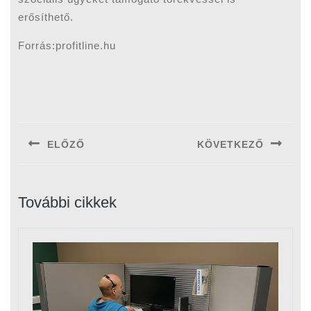
erősíthető.
Forrás:profitline.hu
Bejegyzés
navigáció
ELŐZŐ
KÖVETKEZŐ
Previous
Next
post:
post:
További cikkek