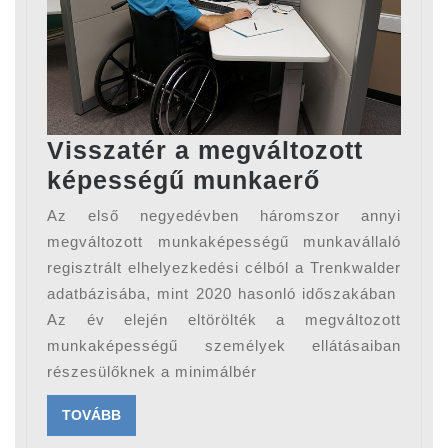
Visszatér a megváltozott
Visszatér
képességű munkaerő
a
Az első negyedévben háromszor annyi
megváltoz
megváltozott munkaképességű munkavállaló
képesség
regisztrált elhelyezkedési célból a Trenkwalder
adatbázisába, mint 2020 hasonló időszakában
munkaerő
Az év elején eltörölték a megváltozott
munkaképességű személyek ellátásaiban
részesülőknek a minimálbér
TOVÁBB
TOVÁBB