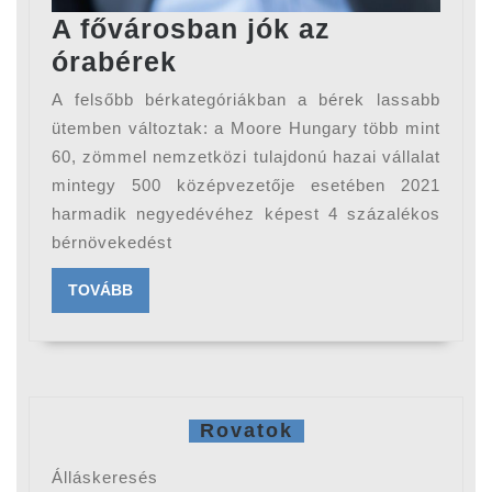
A fővárosban jók az
A
órabérek
fővárosban
A felsőbb bérkategóriákban a bérek lassabb
jók
ütemben változtak: a Moore Hungary több mint
az
60, zömmel nemzetközi tulajdonú hazai vállalat
mintegy 500 középvezetője esetében 2021
órabérek
harmadik negyedévéhez képest 4 százalékos
bérnövekedést
TOVÁBB
TOVÁBB
Rovatok
Álláskeresés