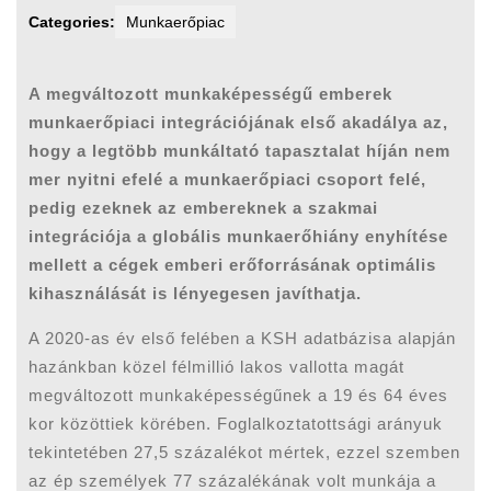
Categories:
Munkaerőpiac
A megváltozott munkaképességű emberek
munkaerőpiaci integrációjának első akadálya az,
hogy a legtöbb munkáltató tapasztalat híján nem
mer nyitni efelé a munkaerőpiaci csoport felé,
pedig ezeknek az embereknek a szakmai
integrációja a globális munkaerőhiány enyhítése
mellett a cégek emberi erőforrásának optimális
kihasználását is lényegesen javíthatja.
A 2020-as év első felében a KSH adatbázisa alapján
hazánkban közel félmillió lakos vallotta magát
megváltozott munkaképességűnek a 19 és 64 éves
kor közöttiek körében. Foglalkoztatottsági arányuk
tekintetében 27,5 százalékot mértek, ezzel szemben
az ép személyek 77 százalékának volt munkája a