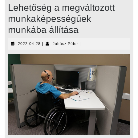
Lehetőség a megváltozott
munkaképességűek
munkába állítása
2022-
Juhász
2022-04-28
|
Juhász Péter
|
04-
Péter
28