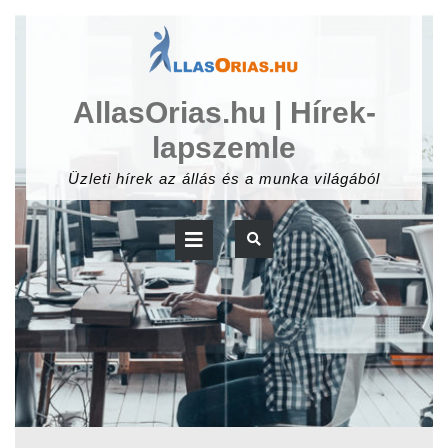
Skip
to
content
AllasOrias.hu | Hírek-
lapszemle
Üzleti hírek az állás és a munka világából
Open
Button