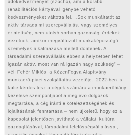
adókedvezményét (szocho), ami a korábbi
rehabilitációs kártyával igénybe vehető
kedvezményeket váltotta fel. „Sok munkáltatót az
aktív társadalmi szerepvállalás, vagy személyes
érintettség, nem utolsó sorban gazdasági érdekek
vezetnek, amikor megváltozott munkaképességű
személyek alkalmazása mellett döntenek. A
társadalmi szerepvállalás ebben a helyzetben lehet
igazán aktív, most van rá igazán nagy szükség” –
véli Fehér Miklós, a KézenFogva Alapítvány
munkaerő-piaci szolgáltatás vezetője. 2022-ben is
kulcskérdés lesz a cégek számára a munkaerőhiány
kezelése szempontjából a meglévő dolgozók
megtartása, a cég iránti elkötelezettségének és
lojalitásának fenntartása – nem újkeletű, hogy ez a
kapcsolat jelentősen javítható a vállalati kultúra
gazdagításával, társadalmi felelősségvállalással,
szociális ügyeket támogató törekvéssel is