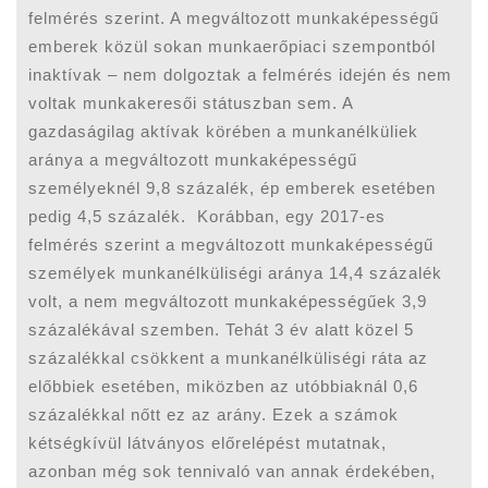
felmérés szerint. A megváltozott munkaképességű
emberek közül sokan munkaerőpiaci szempontból
inaktívak – nem dolgoztak a felmérés idején és nem
voltak munkakeresői státuszban sem. A
gazdaságilag aktívak körében a munkanélküliek
aránya a megváltozott munkaképességű
személyeknél 9,8 százalék, ép emberek esetében
pedig 4,5 százalék. Korábban, egy 2017-es
felmérés szerint a megváltozott munkaképességű
személyek munkanélküliségi aránya 14,4 százalék
volt, a nem megváltozott munkaképességűek 3,9
százalékával szemben. Tehát 3 év alatt közel 5
százalékkal csökkent a munkanélküliségi ráta az
előbbiek esetében, miközben az utóbbiaknál 0,6
százalékkal nőtt ez az arány. Ezek a számok
kétségkívül látványos előrelépést mutatnak,
azonban még sok tennivaló van annak érdekében,