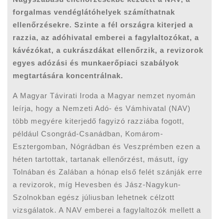
forgalmas vendéglátóhelyek számíthatnak
ellenőrzésekre. Szinte a fél országra kiterjed a
razzia, az adóhivatal emberei a fagylaltozókat, a
kávézókat, a cukrászdákat ellenőrzik, a revizorok
egyes adózási és munkaerőpiaci szabályok
megtartására koncentrálnak.
A Magyar Távirati Iroda a Magyar nemzet nyomán
leírja, hogy a Nemzeti Adó- és Vámhivatal (NAV)
több megyére kiterjedő fagyizó razziába fogott,
például Csongrád-Csanádban, Komárom-
Esztergomban, Nógrádban és Veszprémben ezen a
héten tartottak, tartanak ellenőrzést, másutt, így
Tolnában és Zalában a hónap első felét szánják erre
a revizorok, míg Hevesben és Jász-Nagykun-
Szolnokban egész júliusban lehetnek célzott
vizsgálatok. A NAV emberei a fagylaltozók mellett a