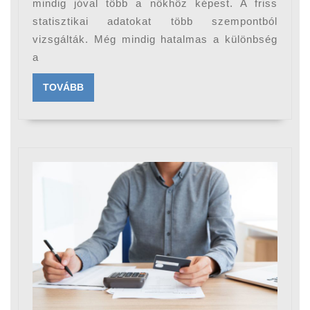
átlagbér
mindig jóval több a nőkhöz képest. A friss
statisztikai adatokat több szempontból
felé
vizsgálták. Még mindig hatalmas a különbség
a
TOVÁBB
TOVÁBB