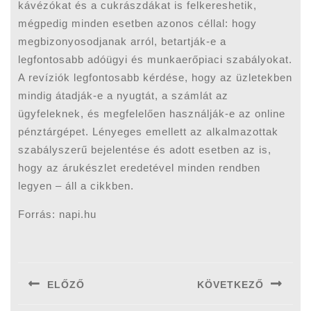
kávézókat és a cukrászdákat is felkereshetik,
mégpedig minden esetben azonos céllal: hogy
megbizonyosodjanak arról, betartják-e a
legfontosabb adóügyi és munkaerőpiaci szabályokat.
A revíziók legfontosabb kérdése, hogy az üzletekben
mindig átadják-e a nyugtát, a számlát az
ügyfeleknek, és megfelelően használják-e az online
pénztárgépet. Lényeges emellett az alkalmazottak
szabályszerű bejelentése és adott esetben az is,
hogy az árukészlet eredetével minden rendben
legyen – áll a cikkben.
Forrás: napi.hu
Bejegyzés
navigáció
ELŐZŐ
KÖVETKEZŐ
Previous
Next