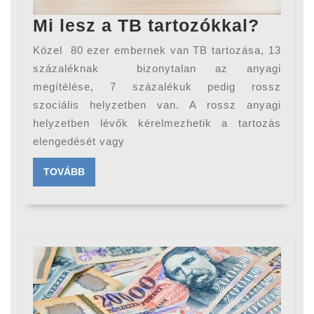
Mi
Mi lesz a TB tartozókkal?
lesz
Közel 80 ezer embernek van TB tartozása, 13
a
százaléknak bizonytalan az anyagi
TB
megítélése, 7 százalékuk pedig rossz
szociális helyzetben van. A rossz anyagi
tarto
helyzetben lévők kérelmezhetik a tartozás
elengedését vagy
TOVÁBB
TOVÁBB