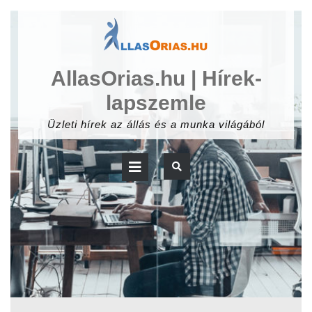
Skip
to
content
AllasOrias.hu | Hírek-
lapszemle
Üzleti hírek az állás és a munka világából
Open
Button