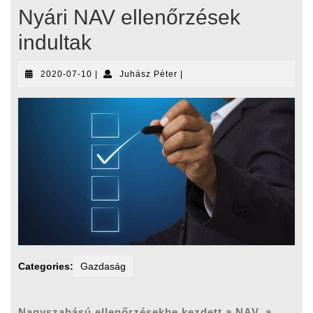
Nyári NAV ellenőrzések
indultak
2020-
Juhász
2020-07-10
|
Juhász Péter
|
07-
Péter
10
Categories:
Gazdaság
Nagyszabású ellenőrzésekbe kezdett a NAV, a