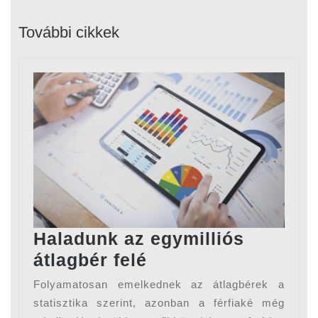
post:
post:
További cikkek
Haladunk az egymilliós
Haladunk
átlagbér felé
az
Folyamatosan emelkednek az átlagbérek a
egymilliós
statisztika szerint, azonban a férfiaké még