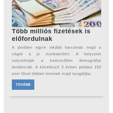
Több milliós fizetések is
Több
előfordulnak
milliós
A jövőben egyre inkább harcolnak majd a
fizetések
cégek a jó munkaerőért. A helyzetet
is
súlyosbítják a kedvezőtlen demográfiai
tendenciák. A következő 3 évben például 150
előfordulnak
ezer fővel többen mennek majd nyugdíjba,
TOVÁBB
TOVÁBB