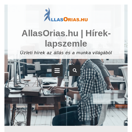
Skip
to
content
AllasOrias.hu | Hírek-
lapszemle
Üzleti hírek az állás és a munka világából
Open
Button