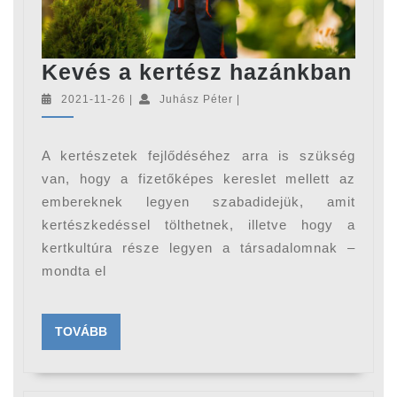
Kev
Kevés a kertész hazánkban
a
2021-
Juhász
2021-11-26
|
Juhász Péter
|
11-
Péter
ker
26
haz
A kertészetek fejlődéséhez arra is szükség
van, hogy a fizetőképes kereslet mellett az
embereknek legyen szabadidejük, amit
kertészkedéssel tölthetnek, illetve hogy a
kertkultúra része legyen a társadalomnak –
mondta el
TOVÁBB
TOVÁBB