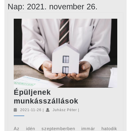
Nap:
2021. november 26.
Épüljenek
Épüljenek
munkásszállások
munkásszállá
2021-
Juhász
2021-11-26
|
Juhász Péter
|
11-
Péter
26
Az idén szeptemberben immár hatodik