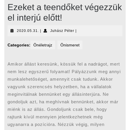
Ezeket a teendőket végezzük
el interjú előtt!
2020.05.31.
Juhász
2020.05.31.
|
Juhász Péter
|
Péter
Categories:
Önéletrajz
Önismeret
Amikor állást keresünk, kössük fel a nadrágot, mert
nem lesz egyszerű folyamat! Pályázzunk meg annyi
munkalehetőséget, amennyit csak tudunk. Akkor
vagyunk szerencsés helyzetben, ha a vállalatok
meginvitálnak bennünket egy állásinterjúra. Ne
gondoljuk azt, ha meghívnak bennünket, akkor már
miénk is az állás. Gondoljunk csak bele, hogy
rajtunk kívül mennyien jelentkezhetnek még
ugyanarra a pozícióra. Nézzük végig, milyen