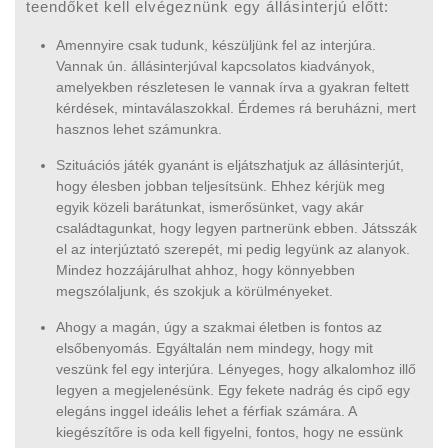
teendőket kell elvégeznünk egy állásinterjú előtt:
Amennyire csak tudunk, készüljünk fel az interjúra.
Vannak ún. állásinterjúval kapcsolatos kiadványok,
amelyekben részletesen le vannak írva a gyakran feltett
kérdések, mintaválaszokkal. Érdemes rá beruházni, mert
hasznos lehet számunkra.
Szituációs játék gyanánt is eljátszhatjuk az állásinterjút,
hogy élesben jobban teljesítsünk. Ehhez kérjük meg
egyik közeli barátunkat, ismerősünket, vagy akár
családtagunkat, hogy legyen partnerünk ebben. Játsszák
el az interjúztató szerepét, mi pedig legyünk az alanyok.
Mindez hozzájárulhat ahhoz, hogy könnyebben
megszólaljunk, és szokjuk a körülményeket.
Ahogy a magán, úgy a szakmai életben is fontos az
elsőbenyomás. Egyáltalán nem mindegy, hogy mit
veszünk fel egy interjúra. Lényeges, hogy alkalomhoz illő
legyen a megjelenésünk. Egy fekete nadrág és cipő egy
elegáns inggel ideális lehet a férfiak számára. A
kiegészítőre is oda kell figyelni, fontos, hogy ne essünk