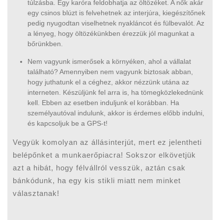
túlzásba. Egy karóra feldobhatja az öltözéket. A nők akár
egy csinos blúzt is felvehetnek az interjúra, kiegészítőnek
pedig nyugodtan viselhetnek nyakláncot és fülbevalót. Az
a lényeg, hogy öltözékünkben érezzük jól magunkat a
bőrünkben.
Nem vagyunk ismerősek a környéken, ahol a vállalat
található? Amennyiben nem vagyunk biztosak abban,
hogy juthatunk el a céghez, akkor nézzünk utána az
interneten. Készüljünk fel arra is, ha tömegközlekednünk
kell. Ebben az esetben induljunk el korábban. Ha
személyautóval indulunk, akkor is érdemes előbb indulni,
és kapcsoljuk be a GPS-t!
Vegyük komolyan az állásinterjút, mert ez jelentheti
belépőnket a munkaerőpiacra! Sokszor elkövetjük
azt a hibát, hogy félvállról vesszük, aztán csak
bánkódunk, ha egy kis stikli miatt nem minket
választanak!
Bejegyzés