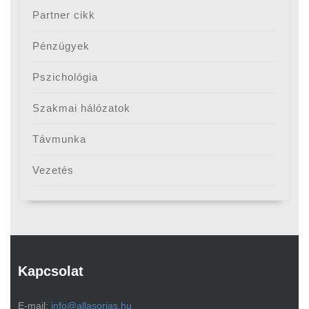
Partner cikk
Pénzügyek
Pszichológia
Szakmai hálózatok
Távmunka
Vezetés
Kapcsolat
E-mail:
info@allasorias.hu