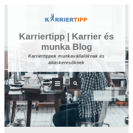
Skip
to
content
Karriertipp | Karrier és
munka Blog
Karriertippek munkavállalóknak és
álláskeresőknek
Open
Button