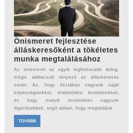
Önismeret fejlesztése
álláskeresőként a tökéletes
Önismer
munka megtalálásához
fejleszt
Az önismeret az egyik legfontosabb dolog,
állásker
mégis alábecsült tényező az álláskeresés
a
során. Az, hogy tisztában vagyunk saját
képességeinkkel, érdeklődési területeinkkel,
tökélete
és hogy melyik területeken vagyunk
munka
legerősebbek, segít abban, hogy megtaláljuk
megtalá
TOVÁBB
TOVÁBB