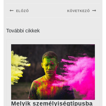
navigáció
ELŐZŐ
KÖVETKEZŐ
Previous
Next
post:
post:
További cikkek
Melyik személyiségtípusba