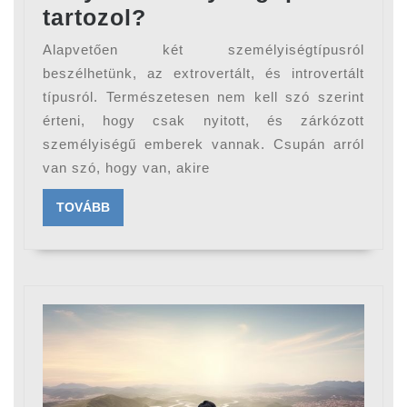
Melyik
tartozol?
személyiségtípusba
Alapvetően két személyiségtípusról
tartozol?
beszélhetünk, az extrovertált, és introvertált
típusról. Természetesen nem kell szó szerint
érteni, hogy csak nyitott, és zárkózott
személyiségű emberek vannak. Csupán arról
van szó, hogy van, akire
TOVÁBB
TOVÁBB