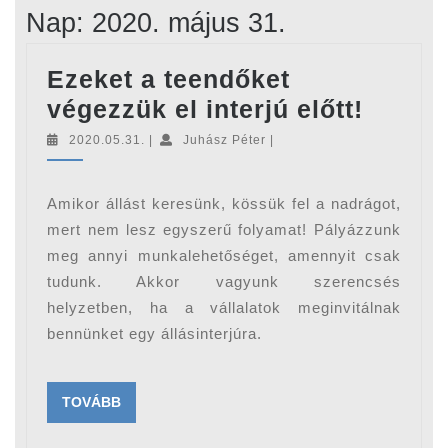
Nap:
2020. május 31.
Ezeket a teendőket
Ezeke
végezzük el interjú előtt!
a
2020.05.31.
Juhász
2020.05.31.
|
Juhász Péter
|
Péter
teendő
végez
Amikor állást keresünk, kössük fel a nadrágot,
el
mert nem lesz egyszerű folyamat! Pályázzunk
interjú
meg annyi munkalehetőséget, amennyit csak
tudunk. Akkor vagyunk szerencsés
előtt!
helyzetben, ha a vállalatok meginvitálnak
bennünket egy állásinterjúra.
TOVÁBB
TOVÁBB