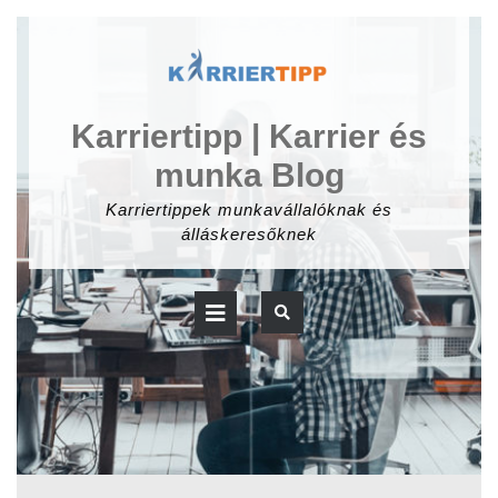
Skip
to
content
Karriertipp | Karrier és
munka Blog
Karriertippek munkavállalóknak és
álláskeresőknek
Open
Button