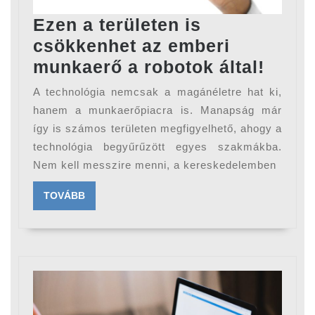
Ezen a területen is
csökkenhet az emberi
Ezen
munkaerő a robotok által!
a
A technológia nemcsak a magánéletre hat ki,
terül
hanem a munkaerőpiacra is. Manapság már
is
így is számos területen megfigyelhető, ahogy a
technológia begyűrűzött egyes szakmákba.
csök
Nem kell messzire menni, a kereskedelemben
az
embe
TOVÁBB
TOVÁBB
munk
a
robot
által!