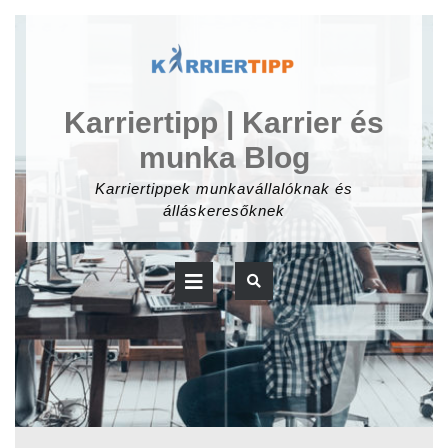
Skip
to
content
Karriertipp | Karrier és
munka Blog
Karriertippek munkavállalóknak és
álláskeresőknek
Open
Button