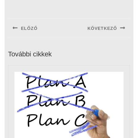
Bejegyzés
navigáció
ELŐZŐ
KÖVETKEZŐ
Previous
Next
post:
post:
További cikkek