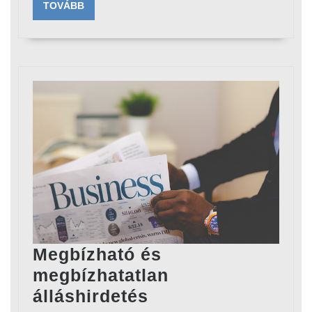
munkát!
TOVÁBB
TOVÁBB
Megbízható és
megbízhatatlan
Megbízható
álláshirdetés