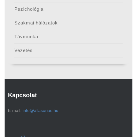
Pszichológia
Szakmai hálózatok
Távmunka
Vezetés
Kapcsolat
E-mail:
info@allasorias.hu