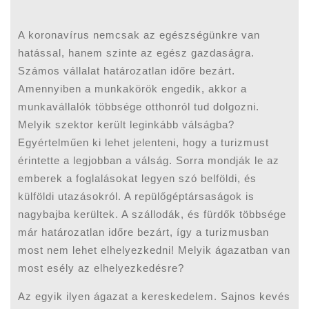
A koronavírus nemcsak az egészségünkre van
hatással, hanem szinte az egész gazdaságra.
Számos vállalat határozatlan időre bezárt.
Amennyiben a munkakörök engedik, akkor a
munkavállalók többsége otthonról tud dolgozni.
Melyik szektor került leginkább válságba?
Egyértelműen ki lehet jelenteni, hogy a turizmust
érintette a legjobban a válság. Sorra mondják le az
emberek a foglalásokat legyen szó belföldi, és
külföldi utazásokról. A repülőgéptársaságok is
nagybajba kerültek. A szállodák, és fürdők többsége
már határozatlan időre bezárt, így a turizmusban
most nem lehet elhelyezkedni! Melyik ágazatban van
most esély az elhelyezkedésre?
Az egyik ilyen ágazat a kereskedelem. Sajnos kevés