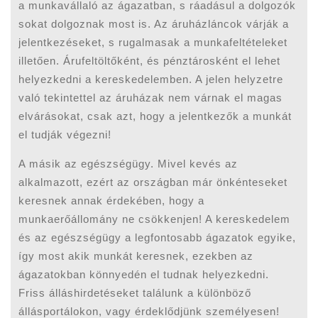
a munkavállaló az ágazatban, s ráadásul a dolgozók
sokat dolgoznak most is. Az áruházláncok várják a
jelentkezéseket, s rugalmasak a munkafeltételeket
illetően. Árufeltöltőként, és pénztárosként el lehet
helyezkedni a kereskedelemben. A jelen helyzetre
való tekintettel az áruházak nem várnak el magas
elvárásokat, csak azt, hogy a jelentkezők a munkát
el tudják végezni!
A másik az egészségügy. Mivel kevés az
alkalmazott, ezért az országban már önkénteseket
keresnek annak érdekében, hogy a
munkaerőállomány ne csökkenjen! A kereskedelem
és az egészségügy a legfontosabb ágazatok egyike,
így most akik munkát keresnek, ezekben az
ágazatokban könnyedén el tudnak helyezkedni.
Friss álláshirdetéseket találunk a különböző
állásportálokon, vagy érdeklődjünk személyesen!