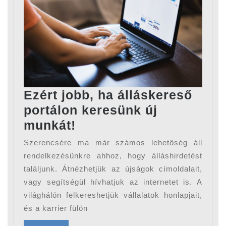
Ezért jobb, ha álláskereső
portálon keresünk új
Ezért
munkát!
jobb,
Szerencsére ma már számos lehetőség áll
ha
rendelkezésünkre ahhoz, hogy álláshirdetést
álláskereső
találjunk. Átnézhetjük az újságok címoldalait,
vagy segítségül hívhatjuk az internetet is. A
portálon
világhálón felkereshetjük vállalatok honlapjait,
keresünk
és a karrier fülön
új