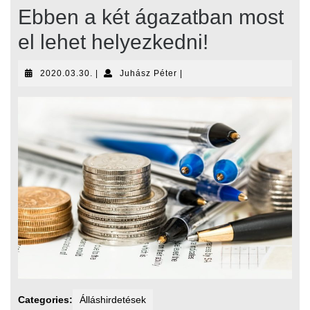
Ebben a két ágazatban most
el lehet helyezkedni!
2020.03.30.
Juhász
2020.03.30.
|
Juhász Péter
|
Péter
Categories:
Álláshirdetések