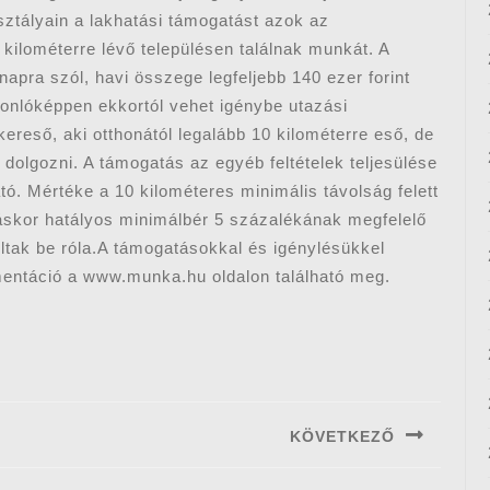
 osztályain a lakhatási támogatást azok az
 kilométerre lévő településen találnak munkát. A
ónapra szól, havi összege legfeljebb 140 ezer forint
sonlóképpen ekkortól vehet igénybe utazási
ereső, aki otthonától legalább 10 kilométerre eső, de
 dolgozni. A támogatás az egyéb feltételek teljesülése
tó. Mértéke a 10 kilométeres minimális távolság felett
táskor hatályos minimálbér 5 százalékának megfelelő
oltak be róla.A támogatásokkal és igénylésükkel
mentáció a www.munka.hu oldalon található meg.
KÖVETKEZŐ
Next
post: