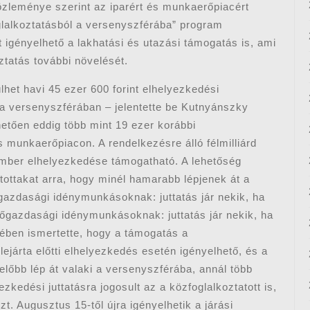
közleménye szerint az iparért és munkaerőpiacért
oglalkoztatásból a versenyszférába” program
t igényelhető a lakhatási és utazási támogatás is, ami
oztatás további növelését.
lhet havi 45 ezer 600 forint elhelyezkedési
ál a versenyszférában – jelentette be Kutnyánszky
hetően eddig több mint 19 ezer korábbi
s munkaerőpiacon. A rendelkezésre álló félmilliárd
ember elhelyezkedése támogatható. A lehetőség
tottakat arra, hogy minél hamarabb lépjenek át a
azdasági idénymunkásoknak: juttatás jár nekik, ha
gazdasági idénymunkásoknak: juttatás jár nekik, ha
ében ismertette, hogy a támogatás a
lejárta előtti elhelyezkedés esetén igényelhető, és a
 előbb lép át valaki a versenyszférába, annál több
zkedési juttatásra jogosult az a közfoglalkoztatott is,
 Augusztus 15-től újra igényelhetik a járási