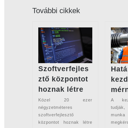
További cikkek
Szoftverfejles
Hatá
ztő központot
kez
Szoftverfejl
hoznak létre
mér
központot
Közel 20 ezer
A kez
hoznak
négyzetméteres
tudják
létre
szoftverfejlesztő
munka
központot hoznak létre
megkér