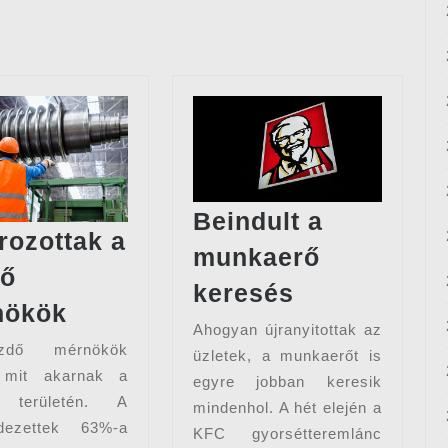
Beindult a
rozottak a
munkaerő
dő
Beindult
keresés
esztő
Határozottak
nökök
a
Ahogyan újranyitottak az
a
munkaerő
dő mérnökök
üzletek, a munkaerőt is
kezdő
keresés
, mit akarnak a
egyre jobban keresik
mérnökök
 területén. A
mindenhol. A hét elején a
dezettek 63%-a
KFC gyorsétteremlánc