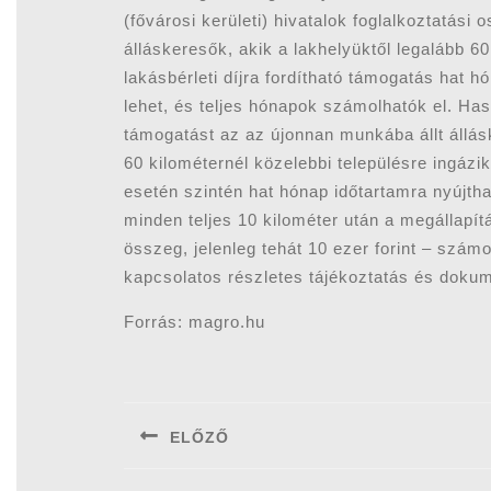
(fővárosi kerületi) hivatalok foglalkoztatási
álláskeresők, akik a lakhelyüktől legalább 60
lakásbérleti díjra fordítható támogatás hat h
lehet, és teljes hónapok számolhatók el. Ha
támogatást az az újonnan munkába állt állásk
60 kilométernél közelebbi településre ingázik
esetén szintén hat hónap időtartamra nyújtha
minden teljes 10 kilométer után a megállapí
összeg, jelenleg tehát 10 ezer forint – szám
kapcsolatos részletes tájékoztatás és doku
Forrás: magro.hu
Bejegyzés
navigáció
ELŐZŐ
Previous
post: