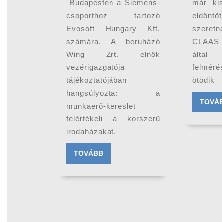
Budapesten a Siemens-
már ki
csoporthoz tartozó
eldöntö
Evosoft Hungary Kft.
szeretne
számára. A beruházó
CLAAS 
Wing Zrt. elnök
álta
vezérigazgatója
felmér
tájékoztatójában
ötödik
hangsúlyozta: a
TOVÁ
munkaerő-kereslet
felértékeli a korszerű
irodaházakat,
TOVÁBB
TOVÁBB