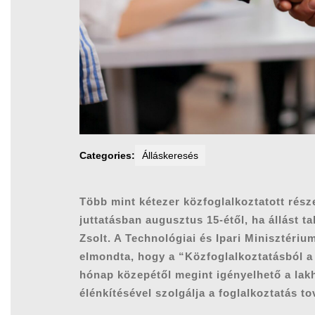
Categories:
Álláskeresés
Több mint kétezer közfoglalkoztatott része
juttatásban augusztus 15-étől, ha állást t
Zsolt. A Technológiai és Ipari Minisztériu
elmondta, hogy a “Közfoglalkoztatásból a
hónap közepétől megint igényelhető a lakh
élénkítésével szolgálja a foglalkoztatás t