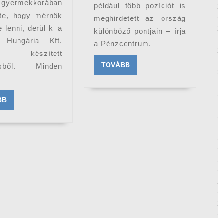
sgyermekkorában
például több pozíciót is
tte, hogy mérnök
meghirdetett az ország
 lenni, derül ki a
különböző pontjain – írja
Hungária Kft.
a Pénzcentrum.
l készített
TOVÁBB
TOVÁBB
ésből. Minden
TOVÁBB
BB