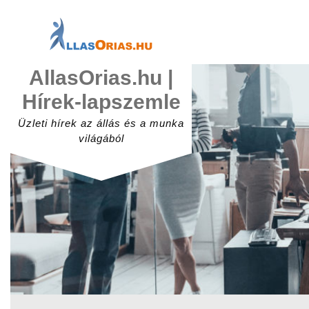
Skip
to
content
AllasOrias.hu |
Hírek-lapszemle
Üzleti hírek az állás és a munka
világából