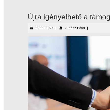
Újra igényelhető a támo
2022-
Juhász
2022-08-26
|
Juhász Péter
|
08-
Péter
26