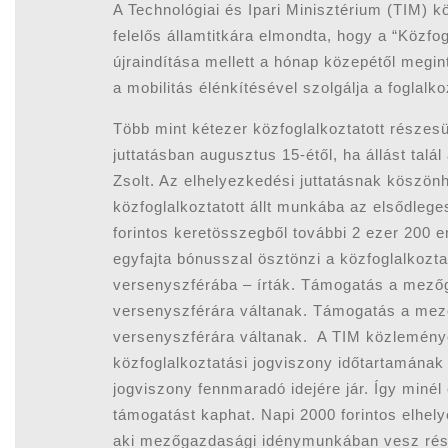
A Technológiai és Ipari Minisztérium (TIM) 
felelős államtitkára elmondta, hogy a “Közf
újraindítása mellett a hónap közepétől megin
a mobilitás élénkítésével szolgálja a foglalk
Több mint kétezer közfoglalkoztatott részesü
juttatásban augusztus 15-étől, ha állást tal
Zsolt. Az elhelyezkedési juttatásnak köszön
közfoglalkoztatott állt munkába az elsődlege
forintos keretösszegből további 2 ezer 200 
egyfajta bónusszal ösztönzi a közfoglalkozta
versenyszférába – írták. Támogatás a mezőg
versenyszférára váltanak. Támogatás a mező
versenyszférára váltanak. A TIM közlemény
közfoglalkoztatási jogviszony időtartamának 
jogviszony fennmaradó idejére jár. Így minél
támogatást kaphat. Napi 2000 forintos elhelye
aki mezőgazdasági idénymunkában vesz részt.