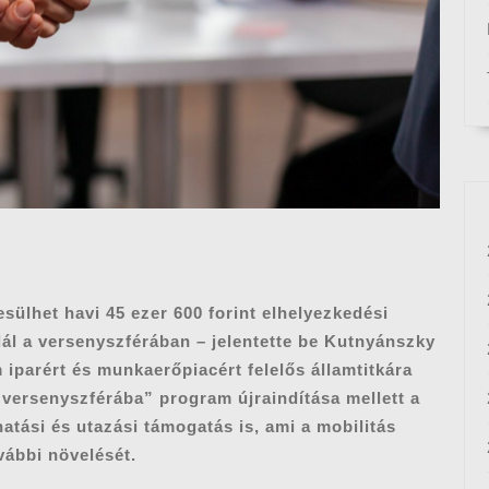
sülhet havi 45 ezer 600 forint elhelyezkedési
alál a versenyszférában – jelentette be Kutnyánszky
m iparért és munkaerőpiacért felelős államtitkára
 versenyszférába” program újraindítása mellett a
atási és utazási támogatás is, ami a mobilitás
ovábbi növelését.