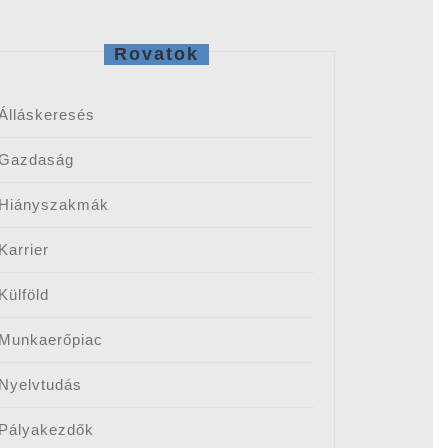
Rovatok
Álláskeresés
Gazdaság
Hiányszakmák
Karrier
Külföld
Munkaerőpiac
Nyelvtudás
Pályakezdők