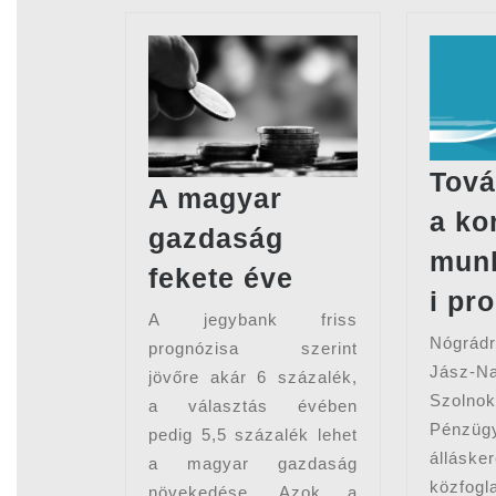
Tová
A magyar
a ko
gazdaság
munk
A
fekete éve
i pr
magyar
A jegybank friss
gazdaság
Nógrád
prognózisa szerint
fekete
Jász-N
jövőre akár 6 százalék,
éve
Szolnokr
a választás évében
Pénzügy
pedig 5,5 százalék lehet
állás
a magyar gazdaság
közfogla
növekedése. Azok a