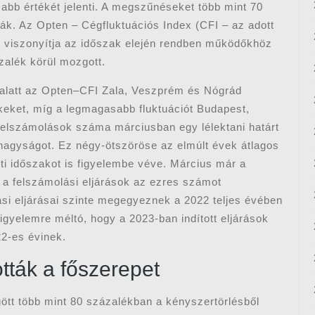
abb értékét jelenti. A megszűnéseket több mint 70
k. Az Opten – Cégfluktuációs Index (CFI – az adott
át viszonyítja az időszak elején rendben működőkhöz
zalék körül mozgott.
 alatt az Opten–CFI Zala, Veszprém és Nógrád
keket, míg a legmagasabb fluktuációt Budapest,
felszámolások száma márciusban egy lélektani határt
 nagyságot. Ez négy-ötszöröse az elmúlt évek átlagos
tti időszakot is figyelembe véve. Március már a
 a felszámolási eljárások az ezres számot
si eljárásai szinte megegyeznek a 2022 teljes évében
 figyelemre méltó, hogy a 2023-ban indított eljárások
22-es évinek.
tták a főszerepet
gött több mint 80 százalékban a kényszertörlésből