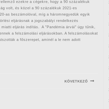
. Jellemző ezekre a cégekre, hogy a 90 százalékuk
aság volt, és közel a 90 százalékuk 2021-es
020-as beszámolóval, míg a háromnegyedük egyik
rlési eljárásnak a jogszabályi rendelkezés
miatti eljárás indítás. A ”Pandémia árvái” úgy tűnik,
lennek a felszámolási eljárásokban. A felszámolásokat
tszották a főszerepet, aminél a le nem adott
KÖVETKEZŐ
Next
post: