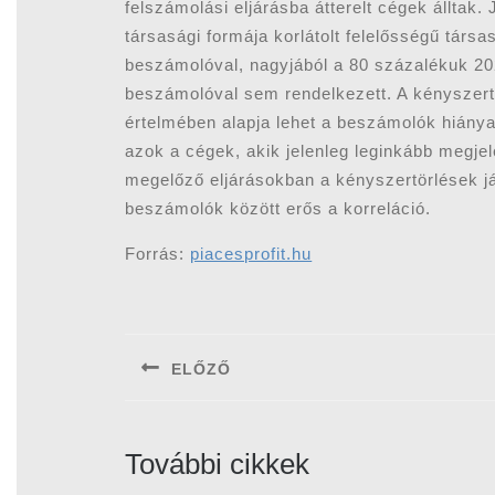
felszámolási eljárásba átterelt cégek álltak
társasági formája korlátolt felelősségű társ
beszámolóval, nagyjából a 80 százalékuk 2
beszámolóval sem rendelkezett. A kényszertö
értelmében alapja lehet a beszámolók hiánya 
azok a cégek, akik jelenleg leginkább megje
megelőző eljárásokban a kényszertörlések já
beszámolók között erős a korreláció.
Forrás:
piacesprofit.hu
Bejegyzés
navigáció
ELŐZŐ
Previous
post:
További cikkek