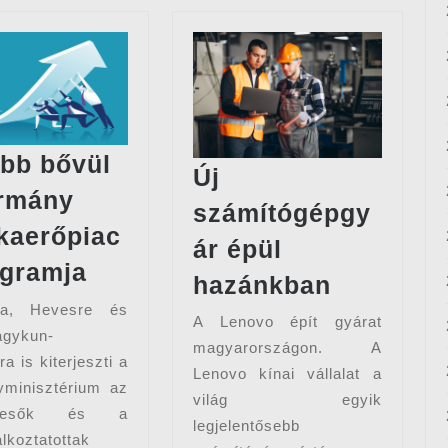
bb bővül
Új
rmány
számítógépgy
aerőpiac
ár épül
Tovább
ogramja
Új
hazánkban
bővül
számítóg
ra, Hevesre és
a
A Lenovo épít gyárat
épül
agykun-
magyarországon. A
kormány
a is kiterjeszti a
hazánkb
Lenovo kínai vállalat a
munkaerőpiaci
minisztérium az
világ egyik
programja
keresők és a
legjelentősebb
lkoztatottak