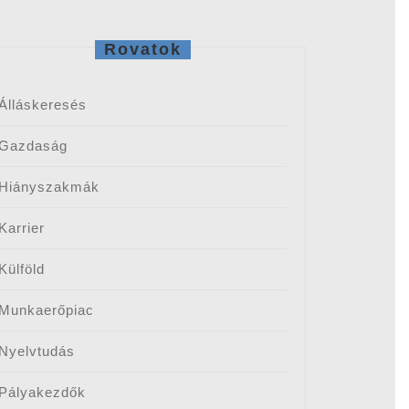
Rovatok
Álláskeresés
Gazdaság
Hiányszakmák
Karrier
Külföld
Munkaerőpiac
Nyelvtudás
Pályakezdők