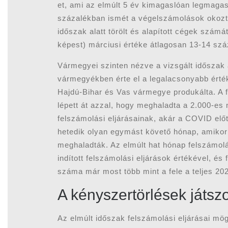
et, ami az elmúlt 5 év kimagaslóan legmagas
százalékban ismét a végelszámolások okoztá
időszak alatt törölt és alapított cégek szám
képest) márciusi értéke átlagosan 13-14 szá
Vármegyei szinten nézve a vizsgált időszak
vármegyékben érte el a legalacsonyabb érté
Hajdú-Bihar és Vas vármegye produkálta. A 
lépett át azzal, hogy meghaladta a 2.000-es
felszámolási eljárásainak, akár a COVID elő
hetedik olyan egymást követő hónap, amikor
meghaladták. Az elmúlt hat hónap felszámolá
indított felszámolási eljárások értékével, és
száma már most több mint a fele a teljes 20
A kényszertörlések játszo
Az elmúlt időszak felszámolási eljárásai mö