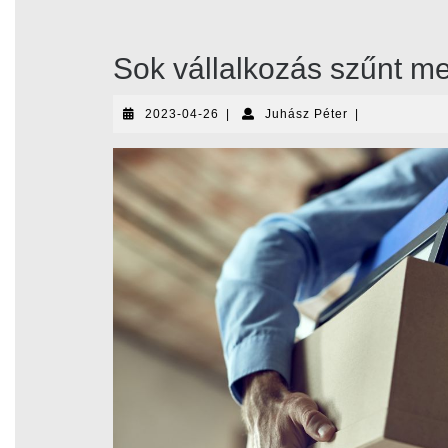
Sok vállalkozás szűnt 
2023-
Juhász
2023-04-26
|
Juhász Péter
|
04-
Péter
26