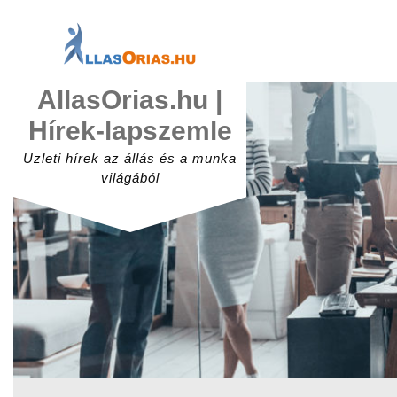
Skip
to
content
AllasOrias.hu |
Hírek-lapszemle
Üzleti hírek az állás és a munka
világából