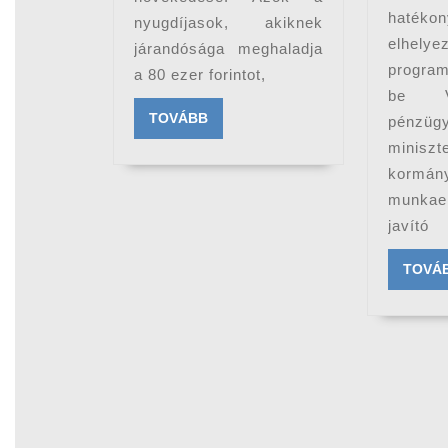
hatéko
nyugdíjasok, akiknek
elhely
járandósága meghaladja
program
a 80 ezer forintot,
be V
TOVÁBB
TOVÁBB
pénzüg
minisz
kormány
munkaer
javító
TOVÁ