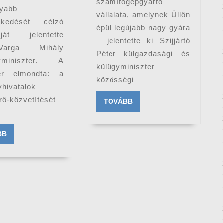
számítógépgyártó
nyabb
vállalata, amelynek Üllőn
ezkedését célzó
épül legújabb nagy gyára
ját – jelentette
– jelentette ki Szijjártó
arga Mihály
Péter külgazdasági és
yminiszter. A
külügyminiszter
ter elmondta: a
közösségi
hivatalok
ő-közvetítését
TOVÁBB
TOVÁBB
TOVÁBB
BB