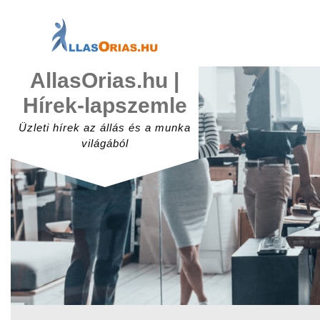
Skip
to
content
AllasOrias.hu |
Hírek-lapszemle
Üzleti hírek az állás és a munka
világából