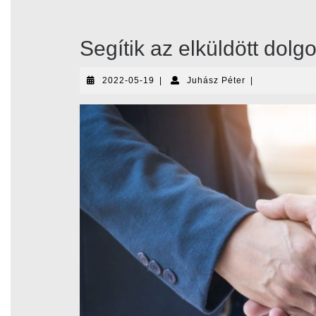
Segítik az elküldött dol
2022-
Juhász
2022-05-19
|
Juhász Péter
|
05-
Péter
19