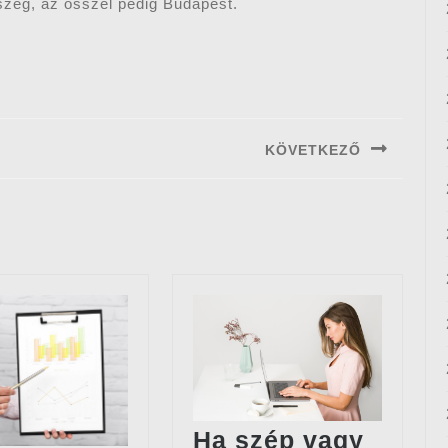
rszeg, az ősszel pedig Budapest.
KÖVETKEZŐ
Next
post:
Ha szép vagy