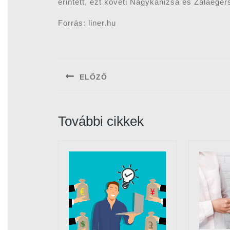
érintett, ezt követi Nagykanizsa és Zalaege
Forrás: liner.hu
Bejegyzés
navigáció
ELŐZŐ
Previous
post:
További cikkek