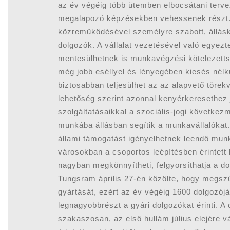
az év végéig több ütemben elbocsátani terve
megalapozó képzésekben vehessenek részt.
közreműködésével személyre szabott, állásk
dolgozók. A vállalat vezetésével való egyezt
mentesülhetnek is munkavégzési kötelezetts
még jobb eséllyel és lényegében kiesés nélkü
biztosabban teljesülhet az az alapvető töre
lehetőség szerint azonnal kenyérkeresethez 
szolgáltatásaikkal a szociális-jogi követke
munkába állásban segítik a munkavállalókat.
állami támogatást igényelhetnek leendő munka
városokban a csoportos leépítésben érintett 
nagyban megkönnyítheti, felgyorsíthatja a do
Tungsram április 27-én közölte, hogy megsz
gyártását, ezért az év végéig 1600 dolgozójá
legnagyobbrészt a gyári dolgozókat érinti. A
szakaszosan, az első hullám július elejére