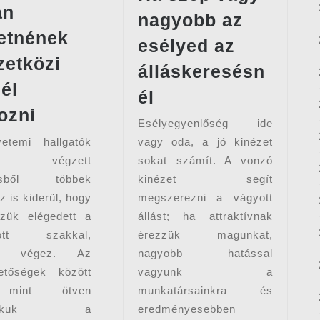
an
nagyobb az
etnének
esélyed az
etközi
álláskeresésn
él
Ha
él
Sokan
szép
ozni
Esélyegyenlőség ide
szeretnének
vagy
etemi hallgatók
vagy oda, a jó kinézet
nemzetközi
nagyobb
ben végzett
sokat számít. A vonzó
cégnél
az
résből többek
kinézet segít
dolgozni
esélyed
z is kiderül, hogy
megszerezni a vágyott
zük elégedett a
állást; ha attraktívnak
az
tott szakkal,
érezzük magunkat,
álláskeresésnél
et végez. Az
nagyobb hatással
hetőségek között
vagyunk a
 mint ötven
munkatársainkra és
zalékuk a
eredményesebben