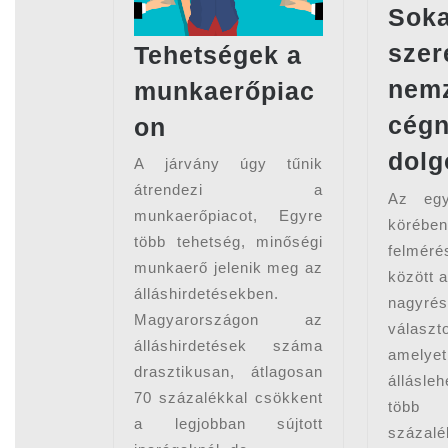
Sok
szer
Tehetségek a
nemz
munkaerőpiac
Tehetségek
cégn
on
a
dolg
A járvány úgy tűnik
munkaerőpiacon
átrendezi a
Az egy
munkaerőpiacot, Egyre
köré
több tehetség, minőségi
felmé
munkaerő jelenik meg az
között a
álláshirdetésekben.
nagyrés
Magyarországon az
válasz
álláshirdetések száma
amely
drasztikusan, átlagosan
állásle
70 százalékkal csökkent
több
a legjobban sújtott
szá