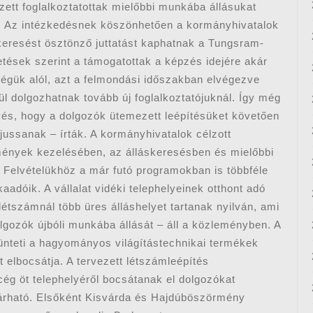
zett foglalkoztatottak mielőbbi munkába állásukat
 Az intézkedésnek köszönhetően a kormányhivatalok
eresést ösztönző juttatást kaphatnak a Tungsram-
etések szerint a támogatottak a képzés idejére akár
égük alól, azt a felmondási időszakban elvégezve
l dolgozhatnak tovább új foglalkoztatójuknál. Így még
kvés, hogy a dolgozók ütemezett leépítésüket követően
jussanak – írták. A kormányhivatalok célzott
zmények kezelésében, az álláskeresésben és mielőbbi
 Felvételükhöz a már futó programokban is többféle
adóik. A vállalat vidéki telephelyeinek otthont adó
létszámnál több üres álláshelyet tartanak nyilván, ami
lgozók újbóli munkába állását – áll a közleményben. A
ünteti a hagyományos világítástechnikai termékek
t elbocsátja. A tervezett létszámleépítés
 cég öt telephelyéről bocsátanak el dolgozókat
 várható. Elsőként Kisvárda és Hajdúböszörmény