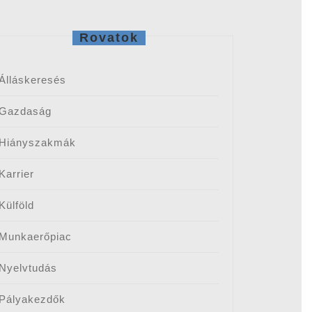
Rovatok
Álláskeresés
Gazdaság
Hiányszakmák
Karrier
Külföld
Munkaerőpiac
Nyelvtudás
Pályakezdők