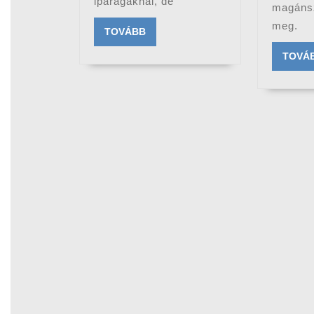
iparágaknál, de
magáns
meg.
TOVÁBB
TOVÁBB
TOVÁ