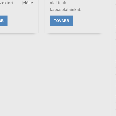
zektort jelölte
alakítjuk
kapcsolatainkat.
TOVÁBB
TOVÁBB
BB
TOVÁBB