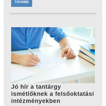
TOVÁBB
TOVÁBB
Jó hír a tantárgy
ismétlőknek a felsőoktatási
Jó
intézményekben