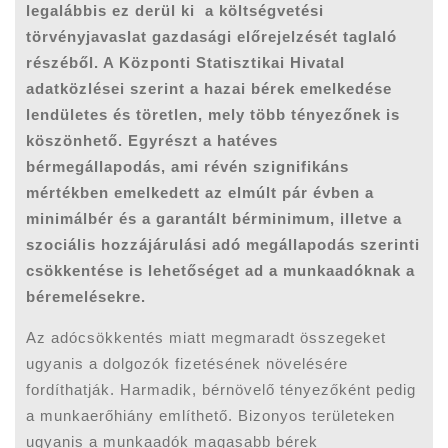
legalábbis ez derül ki a költségvetési
törvényjavaslat gazdasági előrejelzését taglaló
részéből. A Központi Statisztikai Hivatal
adatközlései szerint a hazai bérek emelkedése
lendületes és töretlen, mely több tényezőnek is
köszönhető. Egyrészt a hatéves
bérmegállapodás, ami révén szignifikáns
mértékben emelkedett az elmúlt pár évben a
minimálbér és a garantált bérminimum, illetve a
szociális hozzájárulási adó megállapodás szerinti
csökkentése is lehetőséget ad a munkaadóknak a
béremelésekre.
Az adócsökkentés miatt megmaradt összegeket
ugyanis a dolgozók fizetésének növelésére
fordíthatják. Harmadik, bérnövelő tényezőként pedig
a munkaerőhiány említhető. Bizonyos területeken
ugyanis a munkaadók magasabb bérek