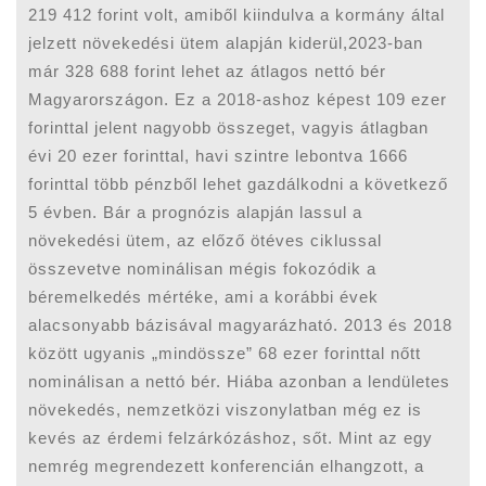
219 412 forint volt, amiből kiindulva a kormány által
jelzett növekedési ütem alapján kiderül,2023-ban
már 328 688 forint lehet az átlagos nettó bér
Magyarországon. Ez a 2018-ashoz képest 109 ezer
forinttal jelent nagyobb összeget, vagyis átlagban
évi 20 ezer forinttal, havi szintre lebontva 1666
forinttal több pénzből lehet gazdálkodni a következő
5 évben. Bár a prognózis alapján lassul a
növekedési ütem, az előző ötéves ciklussal
összevetve nominálisan mégis fokozódik a
béremelkedés mértéke, ami a korábbi évek
alacsonyabb bázisával magyarázható. 2013 és 2018
között ugyanis „mindössze” 68 ezer forinttal nőtt
nominálisan a nettó bér. Hiába azonban a lendületes
növekedés, nemzetközi viszonylatban még ez is
kevés az érdemi felzárkózáshoz, sőt. Mint az egy
nemrég megrendezett konferencián elhangzott, a