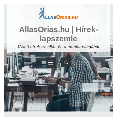
Skip
to
content
AllasOrias.hu | Hírek-
lapszemle
Üzleti hírek az állás és a munka világából
Open
Button