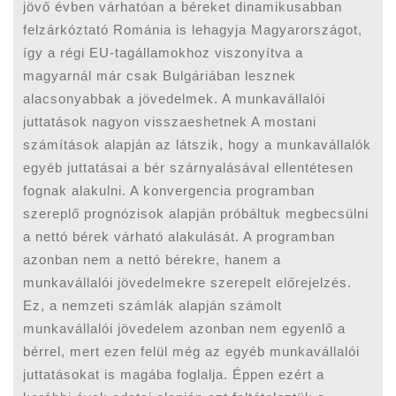
jövő évben várhatóan a béreket dinamikusabban
felzárkóztató Románia is lehagyja Magyarországot,
így a régi EU-tagállamokhoz viszonyítva a
magyarnál már csak Bulgáriában lesznek
alacsonyabbak a jövedelmek. A munkavállalói
juttatások nagyon visszaeshetnek A mostani
számítások alapján az látszik, hogy a munkavállalók
egyéb juttatásai a bér szárnyalásával ellentétesen
fognak alakulni. A konvergencia programban
szereplő prognózisok alapján próbáltuk megbecsülni
a nettó bérek várható alakulását. A programban
azonban nem a nettó bérekre, hanem a
munkavállalói jövedelmekre szerepelt előrejelzés.
Ez, a nemzeti számlák alapján számolt
munkavállalói jövedelem azonban nem egyenlő a
bérrel, mert ezen felül még az egyéb munkavállalói
juttatásokat is magába foglalja. Éppen ezért a