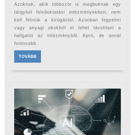
hír
Azoknak, akik többször is megbuknak egy
a
tárgyból felsőoktatási intézményekben, nem
tantárgy
kell félniük a kirúgástól. Azonban fegyelmi
vagy anyagi okokból el lehet távolítani a
ismétlőknek
hallgatót az intézményből. Apró, de annál
a
fontosabb
felsőoktatási
intézményekbe
TOVÁBB
TOVÁBB