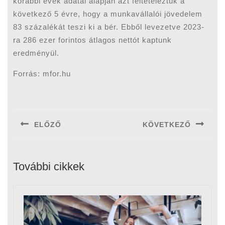
korábbi évek adatai alapján azt feltételeztük a
következő 5 évre, hogy a munkavállalói jövedelem
83 százalékát teszi ki a bér. Ebből levezetve 2023-
ra 286 ezer forintos átlagos nettót kaptunk
eredményül.
Forrás: mfor.hu
Bejegyzés
navigáció
ELŐZŐ
KÖVETKEZŐ
Previous
Next
post:
post:
További cikkek