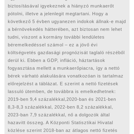
biztosításával igyekeznek a hiányzó munkaerőt
pótolni, illetve a jelenlegit megtartani. Hogy a
következő 5 évben ugyanezen indokok állnak-e majd
a bérnövekedés hátterében, azt biztosan nem lehet
tudni, viszont a kormány további lendületes
béremelkedéssel számol – ez a jövő évi
költségvetés gazdasági prognózisát taglaló részéből
derül ki. Ebben a GDP, infláció, háztartások
fogyasztása mellett a munkaerőpiacra, így a nettó
bérek várható alakulására vonatkozóan is tartalmaz
előrejelzést a táblázat. E szerint a nettó fizetések
lassuló ütemben, de továbbra is emelkedhetnek:
2019-ben 9,4 százalékkal,2020-ban és 2021-ben
8,3-8,3 százalékkal, 2022-ben 8,2 százalékkal,
2023-ban 7,9 százalékkal, nő a dolgozók által
hazavitt összeg. A Központi Statisztikai Hivatal
közlése szerint 2018-ban az átlagos nettó fizetés