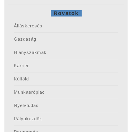
Rovatok
Álláskeresés
Gazdaság
Hiányszakmák
Karrier
Külföld
Munkaerőpiac
Nyelvtudás
Pályakezdők
Partnerség