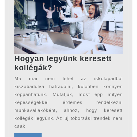
Hogyan legyünk keresett
Hogyan
kollégák?
legyünk
Ma már nem lehet az iskolapadból
keresett
kiszabadulva hátradőlni, különben könnyen
kollégák?
koppanhatunk. Mutatjuk, most épp milyen
képességekkel érdemes rendelkezni
munkavállakóként, ahhoz, hogy keresett
kollégák legyünk. Az új toborzási trendek nem
csak