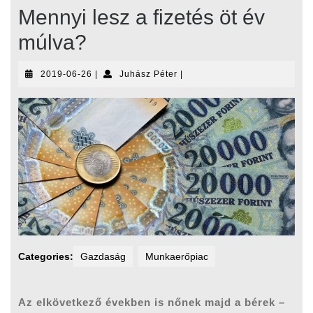
Mennyi lesz a fizetés öt év
múlva?
2019-
Juhász
2019-06-26
|
Juhász Péter
|
06-
Péter
26
Categories:
Gazdaság
Munkaerőpiac
Az elkövetkező években is nőnek majd a bérek –