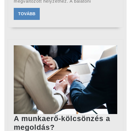
megváltozott helyzethez. A balatoni
a
turisztikai
TOVÁBB
TOVÁBB
szezonba
A munkaerő-kölcsönzés a
A
megoldás?