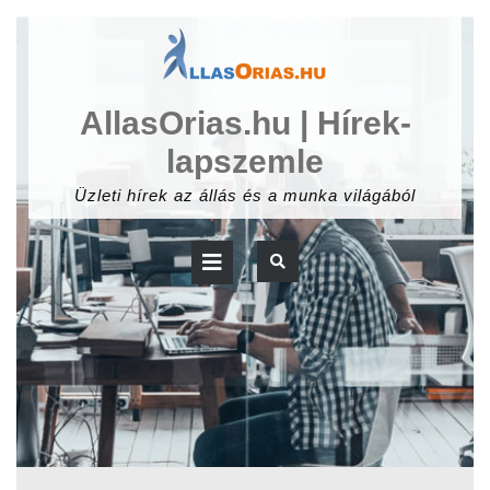
Skip
to
content
AllasOrias.hu | Hírek-
lapszemle
Üzleti hírek az állás és a munka világából
Open
Button