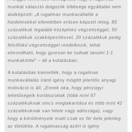
munkát választó dolgozók többsége egyáltalán nem
alulképzett: „
A rugalmas munkavállalók a
hiedelmekkel ellentétben erősen képzett réteg, 85
százalékuk legalább középfokú végzettséggel, 50
százalékuk szakképesítéssel, 20 százalékuk pedig
felsőfokú végzettséggel rendelkezik, tehát
elmondható, hogy gyorsan be tudnak tanulni 1-1
munkakörbe
” – áll a kutatásban.
A kutatásban kiemelték, hogy a rugalmas
munkavállalás iránti igény mögött jelentős anyagi
motiváció is áll: „
Ennek oka, hogy pénzügyi
lehetőségeik korlátozottak (több mint 67
százalékuknak nincs megtakarítása és több mint 42
százalékuknak van hitele vagy adóssága), vagy
hogy a körülményeik miatt csak ez fér bele jelenleg
az életükbe. A rugalmasság azért is igény