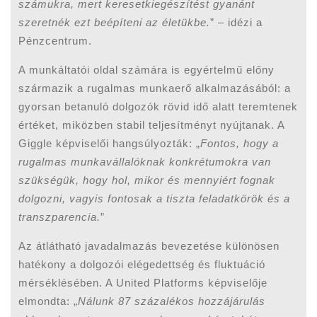
számukra, mert keresetkiegészítést gyanánt
szeretnék ezt beépíteni az életükbe.
” – idézi a
Pénzcentrum.
A munkáltatói oldal számára is egyértelmű előny
származik a rugalmas munkaerő alkalmazásából: a
gyorsan betanuló dolgozók rövid idő alatt teremtenek
értéket, miközben stabil teljesítményt nyújtanak. A
Giggle képviselői hangsúlyozták: „
Fontos, hogy a
rugalmas munkavállalóknak konkrétumokra van
szükségük, hogy hol, mikor és mennyiért fognak
dolgozni, vagyis fontosak a tiszta feladatkörök és a
transzparencia.
”
Az átlátható javadalmazás bevezetése különösen
hatékony a dolgozói elégedettség és fluktuáció
mérséklésében. A United Platforms képviselője
elmondta: „
Nálunk 87 százalékos hozzájárulás