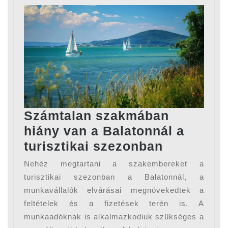
Számtalan szakmában
hiány van a Balatonnál a
Számtala
turisztikai szezonban
szakmába
Nehéz megtartani a szakembereket a
hiány
turisztikai szezonban a Balatonnál, a
van
munkavállalók elvárásai megnövekedtek a
feltételek és a fizetések terén is. A
a
munkaadóknak is alkalmazkodiuk szükséges a
Balatonná