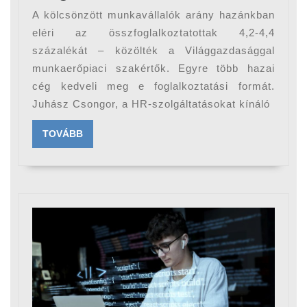
munkaerő-
A kölcsönzött munkavállalók arány hazánkban
kölcsönzés
eléri az összfoglalkoztatottak 4,2-4,4
a
százalékát – közölték a Világgazdasággal
munkaerőpiaci szakértők. Egyre több hazai
megoldás?
cég kedveli meg e foglalkoztatási formát.
Juhász Csongor, a HR-szolgáltatásokat kínáló
TOVÁBB
TOVÁBB