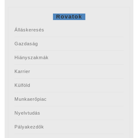
Rovatok
Álláskeresés
Gazdaság
Hiányszakmák
Karrier
Külföld
Munkaerőpiac
Nyelvtudás
Pályakezdők