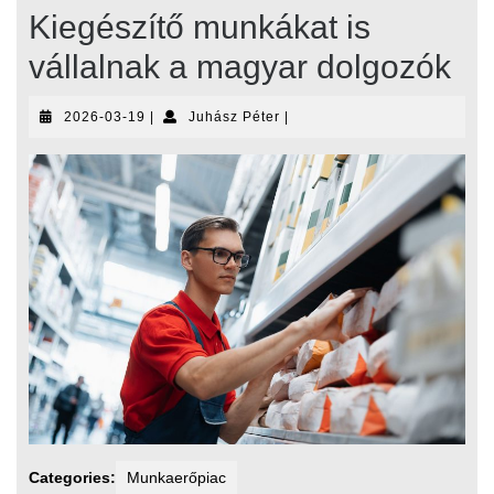
Kiegészítő munkákat is
vállalnak a magyar dolgozók
2026-
Juhász
2026-03-19
|
Juhász Péter
|
03-
Péter
19
Categories:
Munkaerőpiac