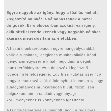
Egyre nagyobb az igény, hogy a főállás mellett
kiegészítő munkát is vállalhassanak a hazai
dolgozók. Erre elsősorban azoknál van igény,
akik hitellel rendelkeznek vagy nagyobb célokat
akarnak megvalósítani az életükben.
A hazai munkaerőpiacon egyre hangsúlyosabbá
válik a rugalmas, ideiglenes munkavállalás iránti
igény, ami egyszerre kínál megoldást a cégek
munkaerőhiányára és a dolgozók kiegészítő
jövedelmi lehetőségeire. Egy friss kutatás szerint a
magyar munkavállalók ötöde nyitott lenne arra, hogy
a hagyományos munkarenden kívül, flexibilisen
dolgozzon, ami a családi vagy anyagi
körülményekhez is könnyebben igazítható.
A Giggle felmérése rávilágított, hogy a rugalmas