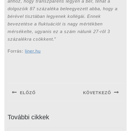
ahhoz, hogy transzparens legyen a bér, tehát a
dolgozóik 87 százaléka beleegyezett abba, hogy a
bérével tisztában legyenek kollégái. Ennek
bevezetése a fluktuációt is nagy mértékben
mérsékelte, ugyanis ez a szám nálunk 27-ről 3
százalékra csökkent.
”
Forrás:
liner.hu
Bejegyzés
navigáció
ELŐZŐ
KÖVETKEZŐ
Previous
Next
post:
post:
További cikkek