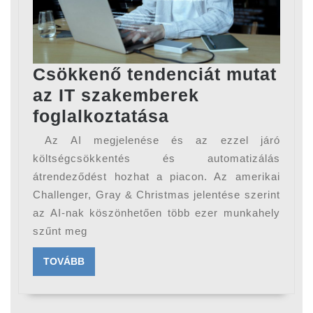
Csökkenő tendenciát mutat
az IT szakemberek
Csökkenő
foglalkoztatása
tendenciát
Az AI megjelenése és az ezzel járó
mutat
költségcsökkentés és automatizálás
az
átrendeződést hozhat a piacon. Az amerikai
Challenger, Gray & Christmas jelentése szerint
IT
az AI-nak köszönhetően több ezer munkahely
szakemberek
szűnt meg
foglalkoztatása
TOVÁBB
TOVÁBB