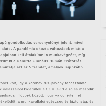
lapú gondolkodás versenyelőnyt jelent, mivel
 alatt . A pandémia okozta változások miatt a
apjaiban kell átalakítani a munkavégzést, míg
rült ki a Deloitte Globális Humán Erőforrás
mutatja azt az 5 trendet, amelyek leginkább
óber volt, így a koronavírus-járvány tapasztalatai
ek válaszaiból kiderültek a COVID-19 első és második
anulságai. Többek között, hogy valódi értelmet
rtékelődött a munkavállalói egészség és biztonság, és