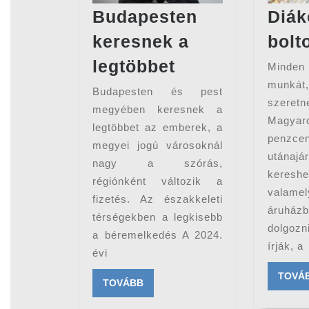
Budapesten
Diák
keresnek a
bolt
Budapesten
legtöbbet
Minde
keresnek
munkát
Budapesten és pest
a
szeretn
megyében keresnek a
Magya
legtöbbet
legtöbbet az emberek, a
penzcen
megyei jogú városoknál
utána
nagy a szórás,
kereshe
régiónként változik a
valame
fizetés. Az északkeleti
áruhá
térségekben a legkisebb
dolgozn
a béremelkedés A 2024.
írják, a
évi
TOVÁ
TOVÁBB
TOVÁBB