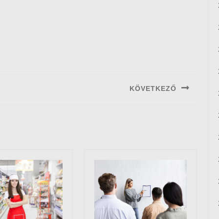
KÖVETKEZŐ
Next
post: