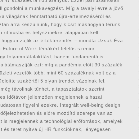
ról 47 százalékra nőtt arányuk. Ezzel párhuzamosan
ell gondolni a munkavégzést. Míg a tavalyi évre a jövő
ka világának fenntartható újra-értelmezéséről és
sztán arra készülnünk, hogy kicsit máshogyan térünk
ritmusba és helyszínekre, alapjaiban kell
, hogyan zajlik az értékteremtés – mondta Uzsák Éva
k Future of Work témákért felelős szenior
gy folyamatátalakítást, hanem fundamentális
s alátámasztják ezt: míg a pandémia előtt 30 százalék
zleti vezetők több, mint 60 százaléknak volt ez a
loitte szakértői 5 olyan trendet vázolnak fel,
ég távolinak tűnhet, a tapasztalatok szerint
ves időtávon jellemzően megjelennek a hazai
datosan figyelni ezekre. Integrált well-being design.
jelezhetetlen és előre mozdító szerepe van az
tt is megjelennek a technológiai erőforrások, amelyek
zt és teret nyitva új HR funkcióknak, lényegesen