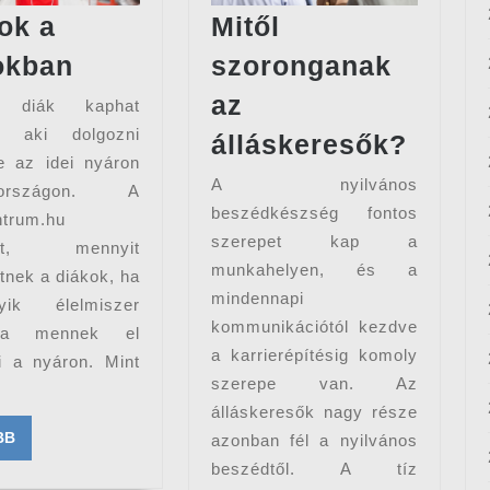
Mitől
ok a
Diákok
szoronganak
okban
a
az
n diák kaphat
boltokban
Mitől
, aki dolgozni
álláskeresők?
e az idei nyáron
szoro
A nyilvános
rországon. A
az
beszédkészség fontos
trum.hu
állás
szerepet kap a
járt, mennyit
munkahelyen, és a
tnek a diákok, ha
mindennapi
lyik élelmiszer
kommunikációtól kezdve
zba mennek el
a karrierépítésig komoly
i a nyáron. Mint
szerepe van. Az
álláskeresők nagy része
TOVÁBB
BB
azonban fél a nyilvános
beszédtől. A tíz