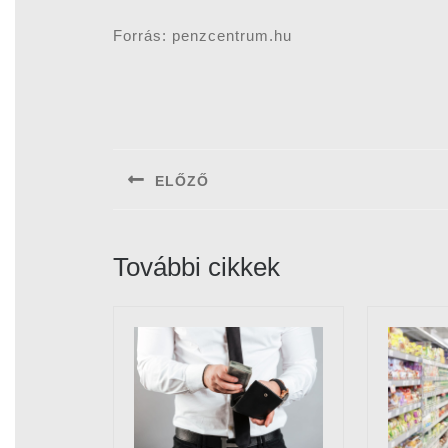
Forrás: penzcentrum.hu
Bejegyzés
navigáció
ELŐZŐ
Previous
post:
További cikkek