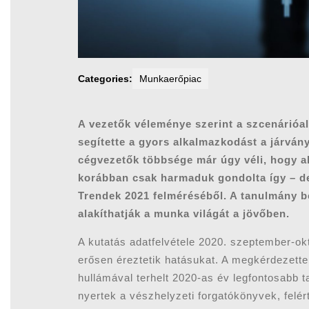
Categories:
Munkaerőpiac
A vezetők véleménye szerint a szcenárióa
segítette a gyors alkalmazkodást a járvány
cégvezetők többsége már úgy véli, hogy al
korábban csak harmaduk gondolta így – de
Trendek 2021 felméréséből. A tanulmány be
alakíthatják a munka világát a jövőben.
A kutatás adatfelvétele 2020. szeptember-okt
erősen éreztetik hatásukat. A megkérdezett
hullámával terhelt 2020-as év legfontosabb t
nyertek a vészhelyzeti forgatókönyvek, felé