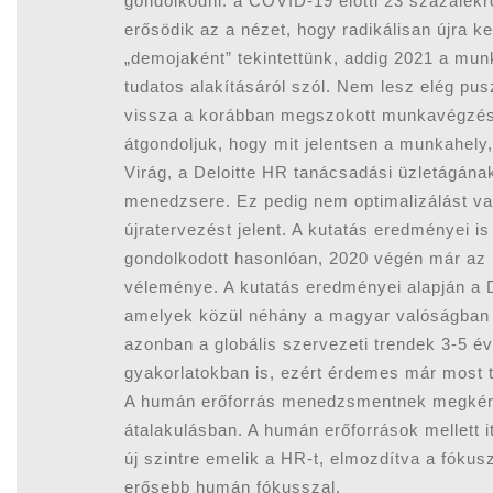
gondolkodni: a COVID-19 előtti 23 százalék
erősödik az a nézet, hogy radikálisan újra k
„demojaként” tekintettünk, addig 2021 a mun
tudatos alakításáról szól. Nem lesz elég pu
vissza a korábban megszokott munkavégzési 
átgondoljuk, hogy mit jelentsen a munkahely
Virág, a Deloitte HR tanácsadási üzletágána
menedzsere. Ez pedig nem optimalizálást va
újratervezést jelent. A kutatás eredményei i
gondolkodott hasonlóan, 2020 végén már az ü
véleménye. A kutatás eredményei alapján a De
amelyek közül néhány a magyar valóságban m
azonban a globális szervezeti trendek 3-5 é
gyakorlatokban is, ezért érdemes már most tu
A humán erőforrás menedzsmentnek megkérdő
átalakulásban. A humán erőforrások mellett i
új szintre emelik a HR-t, elmozdítva a fókus
erősebb humán fókusszal.