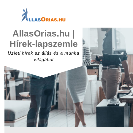
Skip
to
content
AllasOrias.hu |
Hírek-lapszemle
Üzleti hírek az állás és a munka
világából