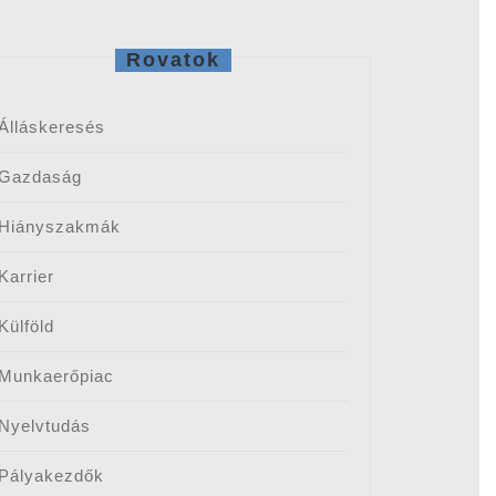
Rovatok
Álláskeresés
Gazdaság
Hiányszakmák
Karrier
Külföld
Munkaerőpiac
Nyelvtudás
Pályakezdők