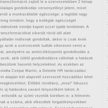
is transzformáció zajlott le a szervezetekben 2 hónap
rióalapú gondolkodás versenyelőnyt jelent, mivel
került a munkavállalók egészsége: a legtöbb nagy
k meg mindent, hogy a kollégák egészségét
désének trendje kapott ezzel újabb lendületet. A
nszformációkat sikerült rövid idő alatt
általán reálisnak gondoltak, akkor is csak évek
ogy azok a szervezetek tudták sikeresen venni a
okat, amelyekre az ambícióközpontú gondolkodás a
azok, akik túlélő gondolkodásra váltottak a hatások
besülünk hasonló helyzetekkel, és ezekben az
mondta Csépai Martin, a Deloitte HR tanácsadási
i alapján két alapvető szervezeti hozzáállást lehet
megközelítést. Előbbit rövidtávú, „most” fókuszú
és új hatásokra zavaró tényezőként tekint. A
erősödik az üzleti vezetők körében is: a felmérés
nak a száma, akik elkezdtek forgatókönyvekben