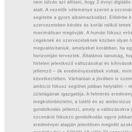
nem túlzás azt állítani, hogy 2 évnyi digitál
alatt. A vezetők véleménye szerint a szcená
segítette a gyors alkalmazkodást. Előtérbe 
szervezeteben kérdés és korlát nélkül tette
maximálisan megóvják. A humán fókusz erősö
cégeknek és szervezeteknek közben olyan tra
megvalósítaniuk, amelyeket korábban, ha egy
horizontján terveztek. Általános tanulság, h
hirtelen jelentkező változásokat és kihívás
jellemző – ők eredményesebbek voltak, mint 
következtében. Várhatóan a jövőben is szem
ambíció fókusz segíthet jobban helytállni – 
üzletágának igazgatója. A felmérés eredménye
megkülönböztetni, a túlélő és az ambiciózus 
gondolkodás jellemzi, amely a változásokra 
szcenárió fókuszú gondolkodás egyre jobban 
eredményei alapján jelentősen megnőtt azok