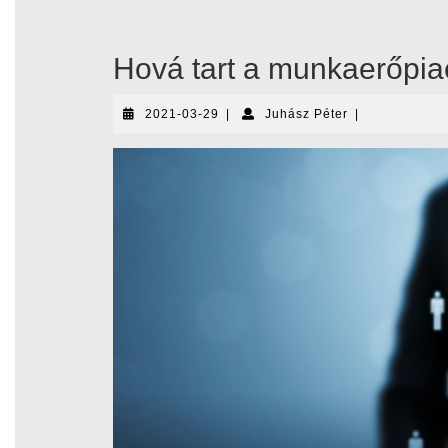
Hová tart a munkaerőpia
2021-
Juhász
2021-03-29
|
Juhász Péter
|
03-
Péter
29