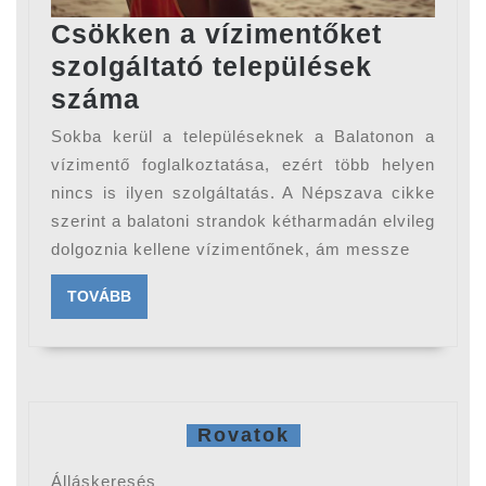
Csökken a vízimentőket
szolgáltató települések
Csökken
száma
a
Sokba kerül a településeknek a Balatonon a
vízimentőket
vízimentő foglalkoztatása, ezért több helyen
szolgáltató
nincs is ilyen szolgáltatás. A Népszava cikke
szerint a balatoni strandok kétharmadán elvileg
települések
dolgoznia kellene vízimentőnek, ám messze
száma
TOVÁBB
TOVÁBB
Rovatok
Álláskeresés