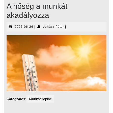
A hőség a munkát
akadályozza
2026-
Juhász
2026-06-26
|
Juhász Péter
|
06-
Péter
26
Categories:
Munkaerőpiac