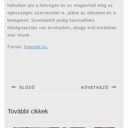
hőhullám jön a hétvégén és ez megterheli még az
egészséges szervezetet is, pláne az időseket és a
betegeket. Szombattól pedig harmadfokú
hőségriasztás van érvényben, ahogy eről korábban
már írtunk.
Forrás:
hrportal.hu
Bejegyzés
navigáció
ELŐZŐ
KÖVETKEZŐ
Previous
Next
post:
post:
További cikkek