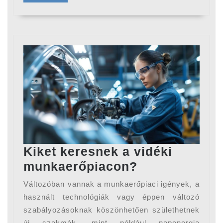
Kiket keresnek a vidéki
Kiket
munkaerőpiacon?
keresnek
Változóban vannak a munkaerőpiaci igények, a
a
használt technológiák vagy éppen változó
vidéki
szabályozásoknak köszönhetően születhetnek
új szakmák, mint például napenergia