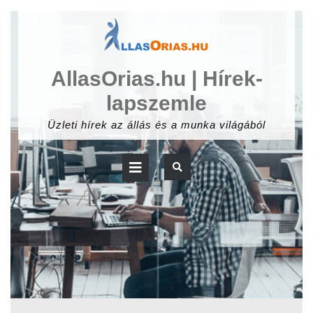
Skip
to
content
AllasOrias.hu | Hírek-
lapszemle
Üzleti hírek az állás és a munka világából
Open
Button