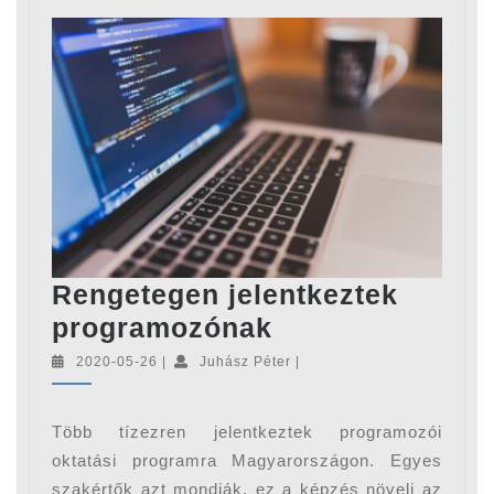
Rengetegen jelentkeztek
Rengetegen
programozónak
jelentkeztek
2020-
Juhász
2020-05-26
|
Juhász Péter
|
05-
Péter
programozónak
26
Több tízezren jelentkeztek programozói
oktatási programra Magyarországon. Egyes
szakértők azt mondják, ez a képzés növeli az