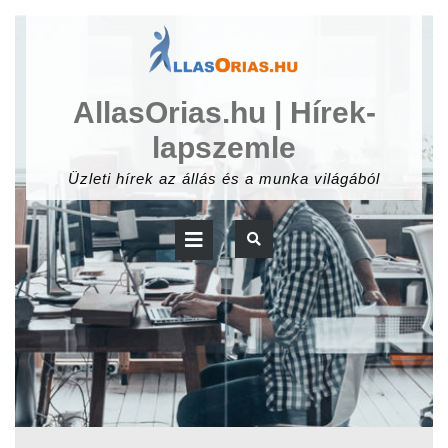
Skip
to
content
AllasOrias.hu | Hírek-
lapszemle
Üzleti hírek az állás és a munka világából
Open
Button