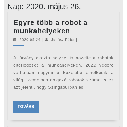
Nap:
2020. május 26.
Egyre több a robot a
Egyre
munkahelyeken
több
2020-
Juhász
2020-05-26
|
Juhász Péter
|
05-
Péter
a
26
robot
A járvány okozta helyzet is növelte a robotok
a
elterjedését a munkahelyeken. 2022 végére
munkahelyeken
várhatóan négymillió közelébe emelkedik a
világ üzemeiben dolgozó robotok száma, s ez
azt jelenti, hogy Szingapúrban és
TOVÁBB
TOVÁBB