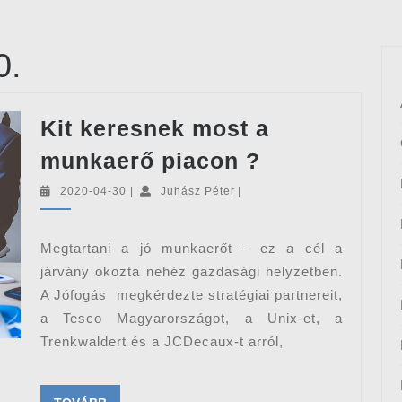
0.
Kit keresnek most a
Kit
munkaerő piacon ?
keresnek
2020-
Juhász
2020-04-30
|
Juhász Péter
|
most
04-
Péter
30
a
Megtartani a jó munkaerőt – ez a cél a
munkaerő
járvány okozta nehéz gazdasági helyzetben.
piacon
A Jófogás megkérdezte stratégiai partnereit,
?
a Tesco Magyarországot, a Unix-et, a
Trenkwaldert és a JCDecaux-t arról,
TOVÁBB