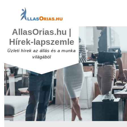
Skip
to
content
AllasOrias.hu |
Hírek-lapszemle
Üzleti hírek az állás és a munka
világából