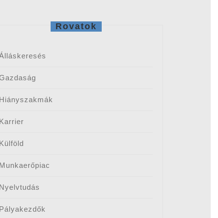
Rovatok
Álláskeresés
Gazdaság
Hiányszakmák
Karrier
Külföld
Munkaerőpiac
Nyelvtudás
Pályakezdők