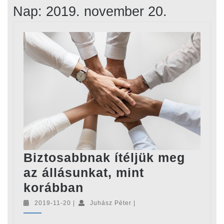
Nap:
2019. november 20.
Biztosabbnak ítéljük meg
az állásunkat, mint
Biztosabbnak
korábban
ítéljük
2019-
Juhász
2019-11-20
|
Juhász Péter
|
11-
Péter
meg
20