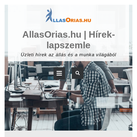
Skip
to
content
AllasOrias.hu | Hírek-
lapszemle
Üzleti hírek az állás és a munka világából
Open
Button