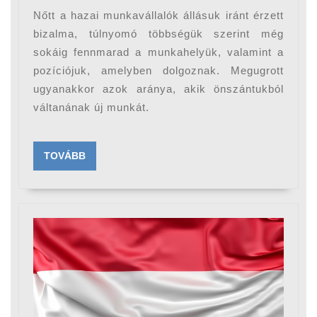
az
Nőtt a hazai munkavállalók állásuk iránt érzett
állásunkat,
bizalma, túlnyomó többségük szerint még
mint
sokáig fennmarad a munkahelyük, valamint a
pozíciójuk, amelyben dolgoznak. Megugrott
korábban
ugyanakkor azok aránya, akik önszántukból
váltanának új munkát.
TOVÁBB
TOVÁBB