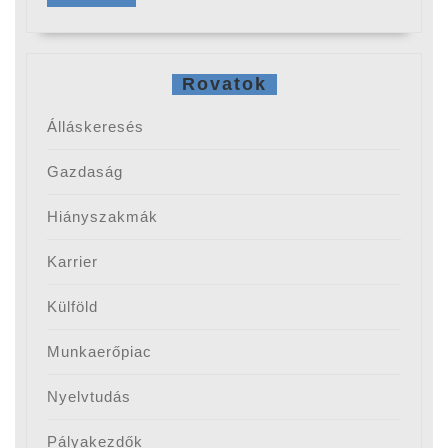
Rovatok
Álláskeresés
Gazdaság
Hiányszakmák
Karrier
Külföld
Munkaerőpiac
Nyelvtudás
Pályakezdők