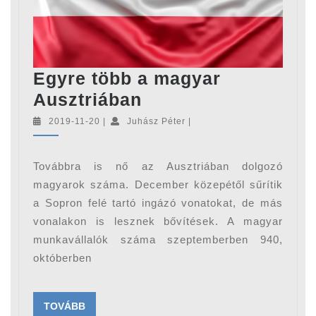
Egyre több a magyar
Egyre
Ausztriában
több
2019-
Juhász
2019-11-20
|
Juhász Péter
|
11-
Péter
a
20
magyar
Továbbra is nő az Ausztriában dolgozó
Ausztriában
magyarok száma. December közepétől sűrítik
a Sopron felé tartó ingázó vonatokat, de más
vonalakon is lesznek bővítések. A magyar
munkavállalók száma szeptemberben 940,
októberben
TOVÁBB
TOVÁBB