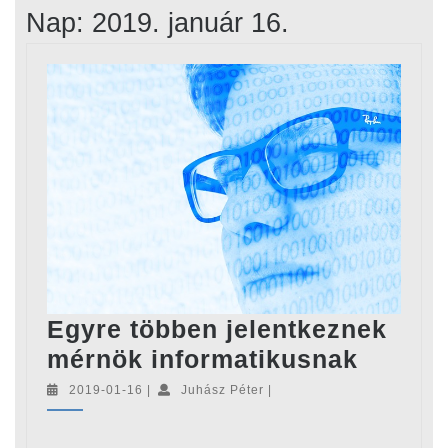
Nap:
2019. január 16.
Egyre többen jelentkeznek
Egyre
mérnök informatikusnak
többen
2019-
Juhász
2019-01-16
|
Juhász Péter
|
01-
Péter
jelent
16
mérnö