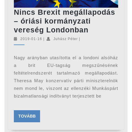
Nincs Brexit megállapodás
– óriási kormányzati
Nincs
vereség Londonban
Brexit
2019-
Juhász
2019-01-16
|
Juhász Péter
|
01-
Péter
megállapod
16
–
Nagy arányban utasította el a londoni alsóház
óriási
a brit EU-tagság megszűnésének
kormányzat
feltételrendszerét tartalmazó megállapodást.
Theresa May konzervatív párti miniszterelnök
vereség
nem mond le, viszont az ellenzéki Munkáspárt
Londonban
bizalmatlansági indítványt terjesztett be
TOVÁBB
TOVÁBB