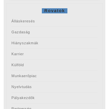
Rovatok
Álláskeresés
Gazdaság
Hiányszakmák
Karrier
Külföld
Munkaerőpiac
Nyelvtudás
Pályakezdők
Partnerség