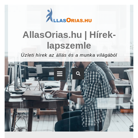
Skip
to
content
AllasOrias.hu | Hírek-
lapszemle
Üzleti hírek az állás és a munka világából
Open
Button