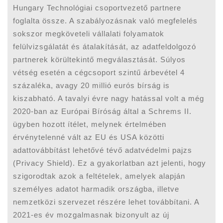
Hungary Technológiai csoportvezető partnere
foglalta össze. A szabályozásnak való megfelelés
sokszor megköveteli vállalati folyamatok
felülvizsgálatát és átalakítását, az adatfeldolgozó
partnerek körültekintő megválasztását. Súlyos
vétség esetén a cégcsoport szintű árbevétel 4
százaléka, avagy 20 millió eurós bírság is
kiszabható. A tavalyi évre nagy hatással volt a még
2020-ban az Európai Bíróság által a Schrems II.
ügyben hozott ítélet, melynek értelmében
érvénytelenné vált az EU és USA közötti
adattovábbítást lehetővé tévő adatvédelmi pajzs
(Privacy Shield). Ez a gyakorlatban azt jelenti, hogy
szigorodtak azok a feltételek, amelyek alapján
személyes adatot harmadik országba, illetve
nemzetközi szervezet részére lehet továbbítani. A
2021-es év mozgalmasnak bizonyult az új