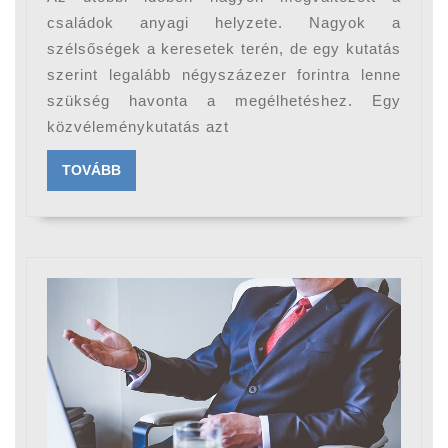
megélni
családok anyagi helyzete. Nagyok a
hazánkban?
szélsőségek a keresetek terén, de egy kutatás
szerint legalább négyszázezer forintra lenne
szükség havonta a megélhetéshez. Egy
közvéleménykutatás azt
TOVÁBB
TOVÁBB