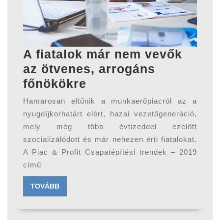
A fiatalok már nem vevők
az ötvenes, arrogáns
A
főnökökre
fiatalok
Hamarosan eltűnik a munkaerőpiacról az a
már
nyugdíjkorhatárt elért, hazai vezetőgeneráció,
nem
mely még több évtizeddel ezelőtt
szocializálódott és már nehezen érti fiatalokat.
vevők
A Piac & Profit Csapatépítési trendek – 2019
az
című
ötvenes,
arrogáns
TOVÁBB
TOVÁBB
főnökökre