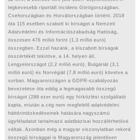
legkevesebb riportált incidens Görögországban,
Csehországban és Horvátországban történt. 2018
óta 115 esetben szabott ki bírságot a Nemzeti
Adatvédelmi és Információszabadság Hatóság,
összesen 476 millió forint (1,3 millió euró)
összegben. Ezzel hazánk, a kiszabott bírságok
összértékét tekintve, a 14. helyen áll,
Lengyelországot (2,2 millió euró), Bulgáriát (3,1
millió euró) és Norvégiát (7,8 millió euró) követve a
sorban. Magyarországon a GDPR-szabályozás
bevezetése óta eddig a legmagasabb összegű
bírságot (288 ezer euró) egy hírközlési szolgáltató
kapta, miután a cég nem megfelelő adatvédelmi
háttérintézkedéseinek hatására nagyszámú
ügyféladatot tartalmazó adatbázisai hozzáférhetővé
váltak. Azonban még a magyar viszonylatban rekord
összegű bírsággal is Magyarország jelentősen