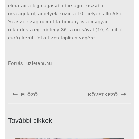
elmarad a legmagasabb bírságot kiszabó
országoktól, amelyek közül a 10. helyen álló Alsó-
Szászország német tartomány is a magyar
rekordösszeg mintegy 36-szorosával (10, 4 millió
euró) került fel a tízes toplista végére.
Forrás: uzletem.hu
Bejegyzés
navigáció
ELŐZŐ
KÖVETKEZŐ
Previous
Next
post:
post:
További cikkek