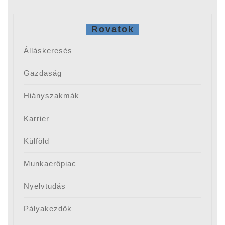
Rovatok
Álláskeresés
Gazdaság
Hiányszakmák
Karrier
Külföld
Munkaerőpiac
Nyelvtudás
Pályakezdők