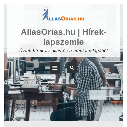
Skip
to
content
AllasOrias.hu | Hírek-
lapszemle
Üzleti hírek az állás és a munka világából
Open
Button