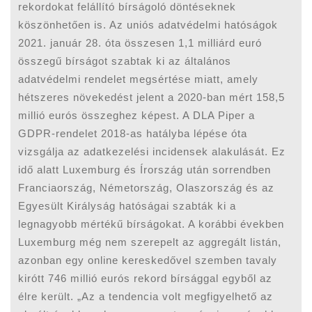
rekordokat felállító bírságoló döntéseknek
köszönhetően is. Az uniós adatvédelmi hatóságok
2021. január 28. óta összesen 1,1 milliárd euró
összegű bírságot szabtak ki az általános
adatvédelmi rendelet megsértése miatt, amely
hétszeres növekedést jelent a 2020-ban mért 158,5
millió eurós összeghez képest. A DLA Piper a
GDPR-rendelet 2018-as hatályba lépése óta
vizsgálja az adatkezelési incidensek alakulását. Ez
idő alatt Luxemburg és Írország után sorrendben
Franciaország, Németország, Olaszország és az
Egyesült Királyság hatóságai szabták ki a
legnagyobb mértékű bírságokat. A korábbi években
Luxemburg még nem szerepelt az aggregált listán,
azonban egy online kereskedővel szemben tavaly
kirótt 746 millió eurós rekord bírsággal egyből az
élre került. „Az a tendencia volt megfigyelhető az