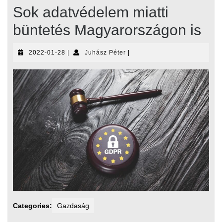
Sok adatvédelem miatti
büntetés Magyarországon is
2022-
Juhász
2022-01-28
|
Juhász Péter
|
01-
Péter
28
Categories:
Gazdaság