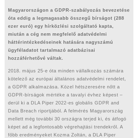
Magyarországon a GDPR-szabályozás bevezetése
óta eddig a legmagasabb összegű bírságot (288
ezer euró) egy hírközlési szolgáltató kapta,
miután a cég nem megfelelő adatvédelmi
háttérintézkedéseinek hatására nagyszámú
ügyféladatot tartalmazó adatbázisai
hozzáférhetővé váltak.
2018. május 25-e óta minden vállalkozás számára
kötelező az európai általános adatvédelmi rendelet,
a GDPR alkalmazása. Közel hétszeresére nőtt a
GDPR-bírságok mértéke a tavalyi évhez képest –
derül ki a DLA Piper 2022-es globális GDPR and
Data Breach riportjából. A felmérés Magyarország
mellett még további 30 országra terjed ki, és átfogó
képet ad a legfontosabb végrehajtási trendekről. A
főbb eredményeket Kozma Zoltán, a DLA Piper