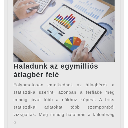
Haladunk az egymilliós
Haladunk
átlagbér felé
az
Folyamatosan emelkednek az átlagbérek a
egymilliós
statisztika szerint, azonban a férfiaké még
átlagbér
mindig jóval több a nőkhöz képest. A friss
statisztikai adatokat több szempontból
felé
vizsgálták. Még mindig hatalmas a különbség
a