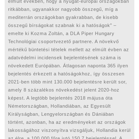
elmúlt években, hogy a nyugat-európai országokban
ritkábban, ugyanakkor nagyobb összegű, míg a
mediterrán országokban gyakrabban, de kisebb
összegű bírságokat szabnak ki a hatóságok” –
emelte ki Kozma Zoltán, a DLA Piper Hungary
Technológiai csoportvezető partnere. A növekvő
mértékű büntetési tételek mellett az elmúlt évben az
adatvédelmi incidensek bejelentésének száma is
növekedett Európában. Átlagosan naponta 365 ilyen
bejelentés érkezett a hatóságokhoz, így összesen
2021-ben több mint 130.000 bejelentésre került sor,
amely 8 százalékos növekedést jelent 2020-hoz
képest. A legtöbb bejelentés 2018 májusa óta
Németországban, Hollandiában, az Egyesült
Királyságban, Lengyelországban és Dániában
történt, azonban, ha az eredményeket az országok
lakosságához viszonyítva vizsgáljuk, Hollandia kerül
az élre, a 100.000 főre jutó 150,7 bejelentéssel. A