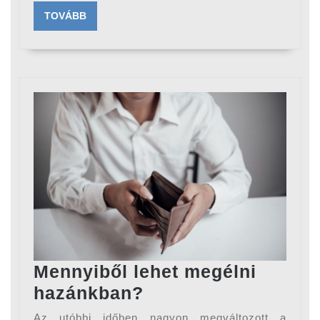
TOVÁBB
TOVÁBB
Mennyiből lehet megélni
Mennyiből
hazánkban?
lehet
Az utóbbi időben nagyon megváltozott a