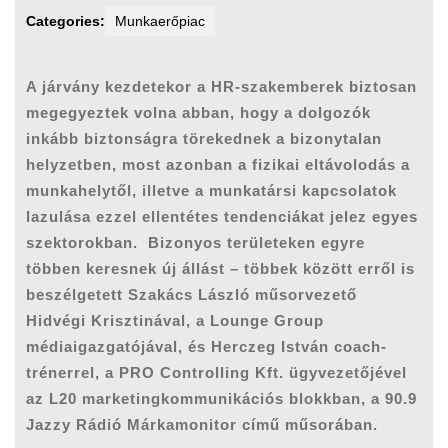
Categories:
Munkaerőpiac
A járvány kezdetekor a HR-szakemberek biztosan
megegyeztek volna abban, hogy a dolgozók
inkább biztonságra törekednek a bizonytalan
helyzetben, most azonban a fizikai eltávolodás a
munkahelytől, illetve a munkatársi kapcsolatok
lazulása ezzel ellentétes tendenciákat jelez egyes
szektorokban.
Bizonyos területeken egyre
többen keresnek új állást – többek között erről is
beszélgetett Szakács László műsorvezető
Hidvégi Krisztinával, a Lounge Group
médiaigazgatójával, és Herczeg István coach-
trénerrel, a PRO Controlling Kft. ügyvezetőjével
az L20 marketingkommunikációs blokkban, a 90.9
Jazzy Rádió Márkamonitor című műsorában.