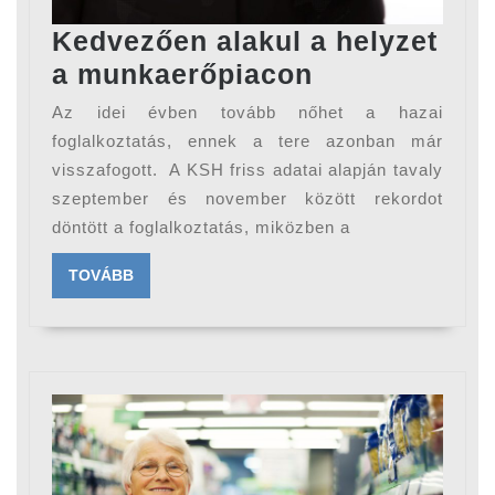
Kedvezően alakul a helyzet
Kedvezően
a munkaerőpiacon
alakul
Az idei évben tovább nőhet a hazai
a
foglalkoztatás, ennek a tere azonban már
helyzet
visszafogott. A KSH friss adatai alapján tavaly
szeptember és november között rekordot
a
döntött a foglalkoztatás, miközben a
munkaerőpi
TOVÁBB
TOVÁBB