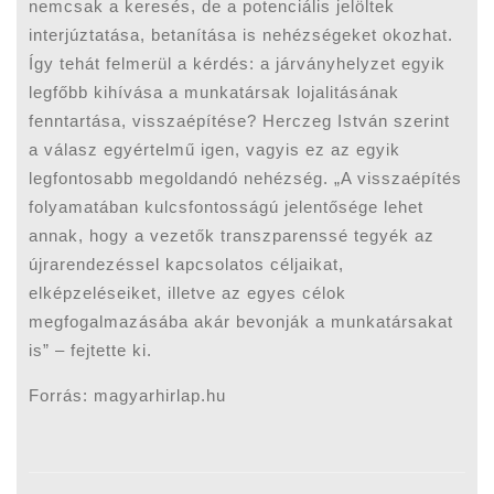
nemcsak a keresés, de a potenciális jelöltek
interjúztatása, betanítása is nehézségeket okozhat.
Így tehát felmerül a kérdés: a járványhelyzet egyik
legfőbb kihívása a munkatársak lojalitásának
fenntartása, visszaépítése? Herczeg István szerint
a válasz egyértelmű igen, vagyis ez az egyik
legfontosabb megoldandó nehézség. „A visszaépítés
folyamatában kulcsfontosságú jelentősége lehet
annak, hogy a vezetők transzparenssé tegyék az
újrarendezéssel kapcsolatos céljaikat,
elképzeléseiket, illetve az egyes célok
megfogalmazásába akár bevonják a munkatársakat
is” – fejtette ki.
Forrás: magyarhirlap.hu
Bejegyzés
navigáció