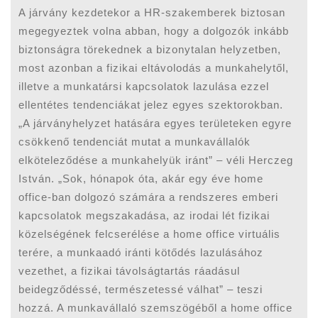
A járvány kezdetekor a HR-szakemberek biztosan
megegyeztek volna abban, hogy a dolgozók inkább
biztonságra törekednek a bizonytalan helyzetben,
most azonban a fizikai eltávolodás a munkahelytől,
illetve a munkatársi kapcsolatok lazulása ezzel
ellentétes tendenciákat jelez egyes szektorokban.
„A járványhelyzet hatására egyes területeken egyre
csökkenő tendenciát mutat a munkavállalók
elköteleződése a munkahelyük iránt” – véli Herczeg
István. „Sok, hónapok óta, akár egy éve home
office-ban dolgozó számára a rendszeres emberi
kapcsolatok megszakadása, az irodai lét fizikai
közelségének felcserélése a home office virtuális
terére, a munkaadó iránti kötődés lazulásához
vezethet, a fizikai távolságtartás ráadásul
beidegződéssé, természetessé válhat” – teszi
hozzá. A munkavállaló szemszögéből a home office