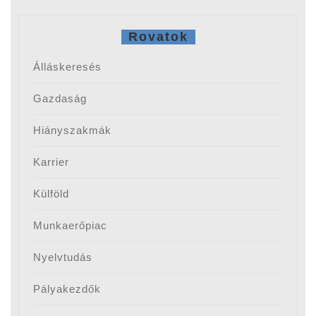
Rovatok
Álláskeresés
Gazdaság
Hiányszakmák
Karrier
Külföld
Munkaerőpiac
Nyelvtudás
Pályakezdők