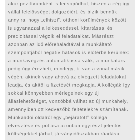
akár pozitívumként is lecsapódhat, hiszen a cég így
vállal felelősséget dolgozóiért, és bízik bennük
annyira, hogy „elhiszi”, otthoni körülmények között
is ugyanazzal a lelkesedéssel, kitartással és
precizitással végzik el feladataikat. Másrészt
azonban az idő előrehaladtával a munkáltató
szempontjából negatív hatások is előtérbe kerülnek:
a munkavégzés automatikussá válik, a munkatárs
pedig úgy érezheti, mindegy, ki van a vonal másik
végén, akinek vagy ahová az elvégzett feladatokat
leadja, és akitől a fizetését megkapja. A kollégák így
sokkal könnyebben mérlegelnek egy új
álláslehetőséget, vonzóbbá válhat az új munkahely,
amennyiben ott kedvezőbb feltételekre számítanak.
Munkaadói oldalról egy „bejáratott” kolléga
elvesztése és pótlása azonban egyrészt jelentős
költségekkel járhat, járványidőszakban ráadásul