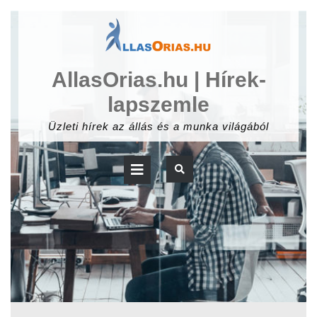
Skip
to
content
AllasOrias.hu | Hírek-
lapszemle
Üzleti hírek az állás és a munka világából
Open
Button