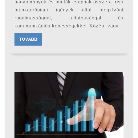
hagyományok és minták csapnak össze a friss
munkaerőpiaci igények által megkívánt
rugalmassággal, tudatossággal és
kommunikációs képességekkel. Közép- vagy
TOVÁBB
TOVÁBB