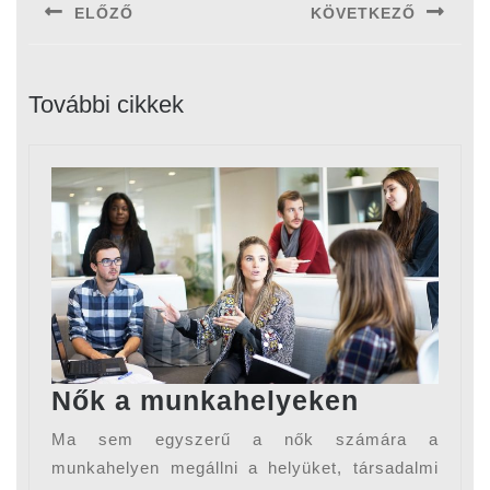
ELŐZŐ
KÖVETKEZŐ
Previous
Next
post:
post:
További cikkek
Nők
Nők a munkahelyeken
a
Ma sem egyszerű a nők számára a
munkahe
munkahelyen megállni a helyüket, társadalmi