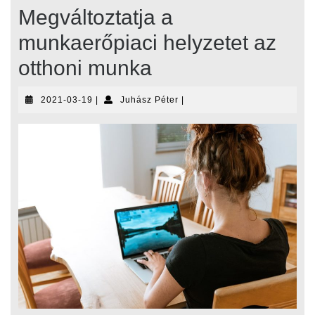
Megváltoztatja a
munkaerőpiaci helyzetet az
otthoni munka
2021-
Juhász
2021-03-19
|
Juhász Péter
|
03-
Péter
19