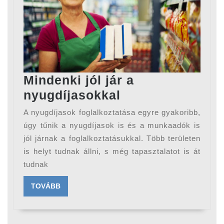
Mindenki jól jár a
Mindenki
nyugdíjasokkal
jól
A nyugdíjasok foglalkoztatása egyre gyakoribb,
jár
úgy tűnik a nyugdíjasok is és a munkaadók is
a
jól járnak a foglalkoztatásukkal. Több területen
is helyt tudnak állni, s még tapasztalatot is át
nyugdíjasokkal
tudnak
TOVÁBB
TOVÁBB