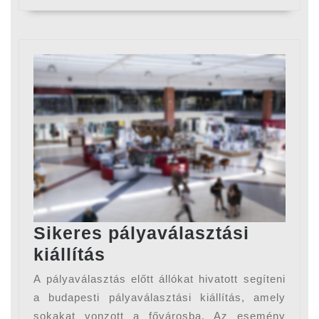
Sikeres pályaválasztási
Sikeres
kiállítás
pályaválasztási
A pályaválasztás előtt állókat hivatott segíteni
kiállítás
a budapesti pályaválasztási kiállítás, amely
sokakat vonzott a fővárosba. Az esemény