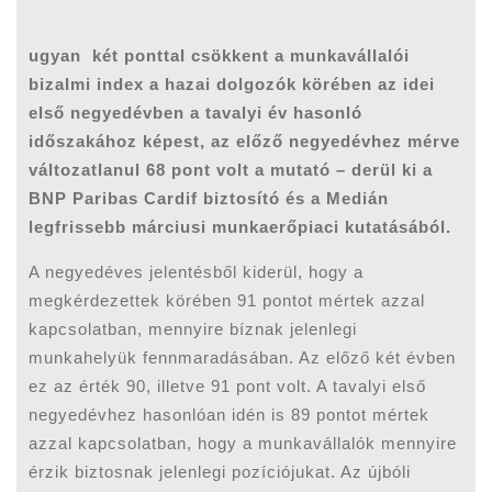
ugyan két ponttal csökkent a munkavállalói
bizalmi index a hazai dolgozók körében az idei
első negyedévben a tavalyi év hasonló
időszakához képest, az előző negyedévhez mérve
változatlanul 68 pont volt a mutató – derül ki a
BNP Paribas Cardif biztosító és a Medián
legfrissebb márciusi munkaerőpiaci kutatásából.
A negyedéves jelentésből kiderül, hogy a
megkérdezettek körében 91 pontot mértek azzal
kapcsolatban, mennyire bíznak jelenlegi
munkahelyük fennmaradásában. Az előző két évben
ez az érték 90, illetve 91 pont volt. A tavalyi első
negyedévhez hasonlóan idén is 89 pontot mértek
azzal kapcsolatban, hogy a munkavállalók mennyire
érzik biztosnak jelenlegi pozíciójukat. Az újbóli