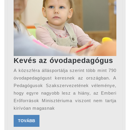
Kev
Kevés az óvodapedagógus
az
A közszféra állásportálja szerint több mint 790
óvo
óvodapedagógust keresnek az országban. A
Pedagógusok Szakszervezetének véleménye,
hogy egyre nagyobb lesz a hiány, az Emberi
Erőforrások Minisztériuma viszont nem tartja
kirívóan magasnak
TOVÁBB
TOVÁBB