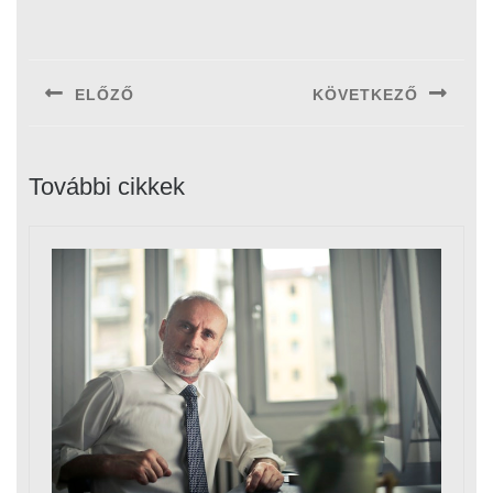
Bejegyzés
navigáció
ELŐZŐ
KÖVETKEZŐ
Previous
Next
post:
post:
További cikkek