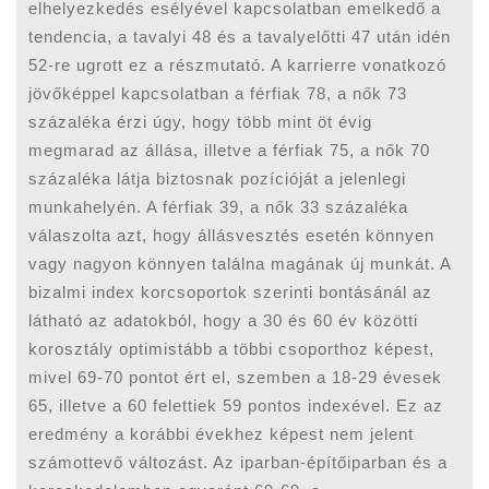
elhelyezkedés esélyével kapcsolatban emelkedő a
tendencia, a tavalyi 48 és a tavalyelőtti 47 után idén
52-re ugrott ez a részmutató. A karrierre vonatkozó
jövőképpel kapcsolatban a férfiak 78, a nők 73
százaléka érzi úgy, hogy több mint öt évig
megmarad az állása, illetve a férfiak 75, a nők 70
százaléka látja biztosnak pozícióját a jelenlegi
munkahelyén. A férfiak 39, a nők 33 százaléka
válaszolta azt, hogy állásvesztés esetén könnyen
vagy nagyon könnyen találna magának új munkát. A
bizalmi index korcsoportok szerinti bontásánál az
látható az adatokból, hogy a 30 és 60 év közötti
korosztály optimistább a többi csoporthoz képest,
mivel 69-70 pontot ért el, szemben a 18-29 évesek
65, illetve a 60 felettiek 59 pontos indexével. Ez az
eredmény a korábbi évekhez képest nem jelent
számottevő változást. Az iparban-építőiparban és a