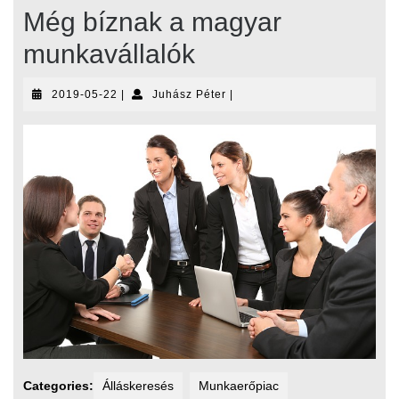
Még bíznak a magyar
munkavállalók
2019-
Juhász
2019-05-22
|
Juhász Péter
|
05-
Péter
22
Categories:
Álláskeresés
Munkaerőpiac