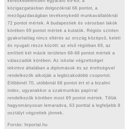
kereskedelemben egyaránt 69-69, a
közigazgatásban dolgozóknál 66 pontot, a
mezőgazdaságban tevékenykedő munkavállalóknál
72 pontot mértek. A budapestiek és városban lakók
körében 69 pontot mértek a kutatók. Régiós szinten
gyakorlatilag nincs eltérés az ország középső, keleti
és nyugati része között: az első régióban 69, az
említett két másik területen 68-68 pontot mértek a
válaszadók körében. Az iskolai végzettséget
tekintve általában a diplomások és az érettségivel
rendelkezők alkotják a legbizakodóbb csoportot.
Előbbinél 70, utóbbinál 68 pontot ért el a bizalmi
index, ugyanakkor a szakmunkás papírral
rendelkezők körében most 69 pontot mértek. Tőlük
hagyományosan lemaradva, 63 ponttal a legfeljebb 8
osztályt végzettek jönnek.
Forrás: hrportal.hu