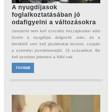
A nyugdíjasok
foglalkoztatásában jó
A
odafigyelni a változásokra
nyug
Januártól nem kell szociális hozzájárulási adót
fogl
fizetni a nyugdíjas dolgozók után, és a
jó
bérükből sem kell járulékokat levonni, csupán
a személyi jövedelemadót, 15 százalékot. Be
odafi
kell azonban jelenteni a NAV-nak
a
vált
TOVÁBB
TOVÁBB