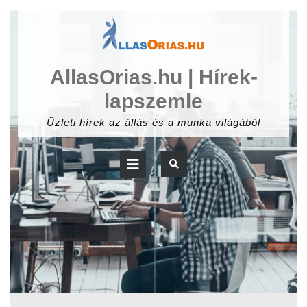
Skip
to
content
AllasOrias.hu | Hírek-
lapszemle
Üzleti hírek az állás és a munka világából
Open
Button