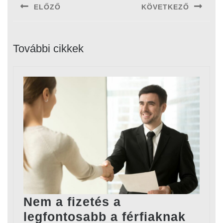
ELŐZŐ
KÖVETKEZŐ
Previous
Next
post:
post:
További cikkek
Nem a fizetés a
Nem
legfontosabb a férfiaknak