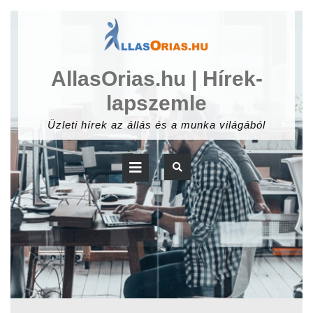
Skip
to
content
AllasOrias.hu | Hírek-
lapszemle
Üzleti hírek az állás és a munka világából
Open
Button