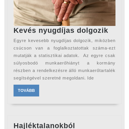
Kevé
Kevés nyugdíjas dolgozik
nyugd
Egyre kevesebb nyugdíjas dolgozik, miközben
dolgo
csúcson van a foglalkoztatottak száma-ezt
mutatják a statisztikai adatok. Az egyre csak
súlyosbodó munkaerőhiányt a kormány
részben a rendelkezésre álló munkaerőtartalék
segítségével szeretné megoldani. Ide
TOVÁBB
TOVÁBB
Hajléktalanokból