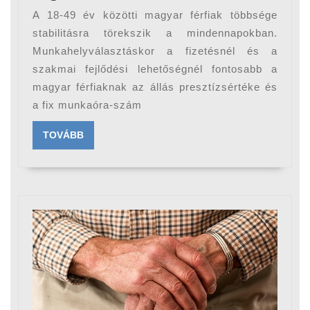
a
A 18-49 év közötti magyar férfiak többsége
fizeté
stabilitásra törekszik a mindennapokban.
a
Munkahelyválasztáskor a fizetésnél és a
szakmai fejlődési lehetőségnél fontosabb a
legfo
magyar férfiaknak az állás presztízsértéke és
a
a fix munkaóra-szám
férfi
TOVÁBB
TOVÁBB