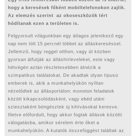
hogy a keresések főként mobiltelefonokon zajlik.
Az elemzés szerint az okoseszközök tért
hódítanak ezen a területen is.
Felgyorsult világunkban egy átlagos jelentkező egy
nap nem tölt 15 percnél többet az álláskereséssel.
Jellemző, hogy reggel otthon, vagy út közben
gyorsan átfutják az álláshírleveleket, este vagy
hétvégén aztán részletesebben átnézik a
szimpatikus találatokat. De akadtak olyan típusú
emberek is, akik a munkahelyükön nyíltan
nézelődtek az állásportálon: monoton feladatok
között kikapcsolódásként, vagy ebéd utáni
sziesztaként böngésztek új kihívásokat keresve.
Illetve előfordult, hogy akkor fogtak állások közötti
válogatásba, amikor sérelem érte őket a
munkahelyükön. A kutatók összefüggést találtak az