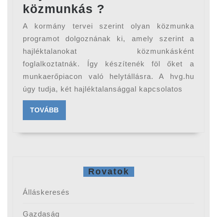
Hajléktalanokból
közmunkás ?
közmunkás
A kormány tervei szerint olyan közmunka
?
programot dolgoznának ki, amely szerint a
hajléktalanokat közmunkásként
foglalkoztatnák. Így készítenék föl őket a
munkaerőpiacon való helytállásra. A hvg.hu
úgy tudja, két hajléktalansággal kapcsolatos
TOVÁBB
TOVÁBB
Rovatok
Álláskeresés
Gazdaság