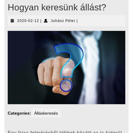
Hogyan keresünk állást?
2020-
Juhász
2020-02-12
|
Juhász Péter
|
02-
Péter
12
Categories:
Álláskeresés
Egy friss felmérésből többek között az is kiderül,