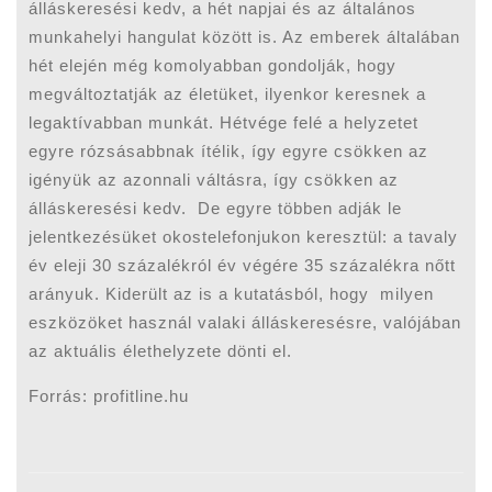
álláskeresési kedv, a hét napjai és az általános
munkahelyi hangulat között is. Az emberek általában
hét elején még komolyabban gondolják, hogy
megváltoztatják az életüket, ilyenkor keresnek a
legaktívabban munkát. Hétvége felé a helyzetet
egyre rózsásabbnak ítélik, így egyre csökken az
igényük az azonnali váltásra, így csökken az
álláskeresési kedv. De egyre többen adják le
jelentkezésüket okostelefonjukon keresztül: a tavaly
év eleji 30 százalékról év végére 35 százalékra nőtt
arányuk. Kiderült az is a kutatásból, hogy milyen
eszközöket használ valaki álláskeresésre, valójában
az aktuális élethelyzete dönti el.
Forrás: profitline.hu
Bejegyzés
navigáció