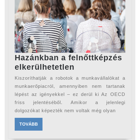
Hazánkban a felnőttképzés
Hazánkban
elkerülhetetlen
a
Kiszoríthatják a robotok a munkavállalókat a
felnőttképzés
munkaerőpiacról, amennyiben nem tartanak
elkerülhetetlen
lépést az igényekkel – ez derül ki Az OECD
friss jelentéséből. Amikor a jelenlegi
dolgozókat képezték nem voltak még olyan
TOVÁBB
TOVÁBB