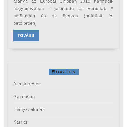
álláshelyek
aránya az Európai Unióban 2019 harmadik
negyedévében – jelentette az Eurostat. A
száma
betöltetlen és az összes (betöltött és
Európában
betöltetlen)
TOVÁBB
TOVÁBB
Rovatok
Álláskeresés
Gazdaság
Hiányszakmák
Karrier