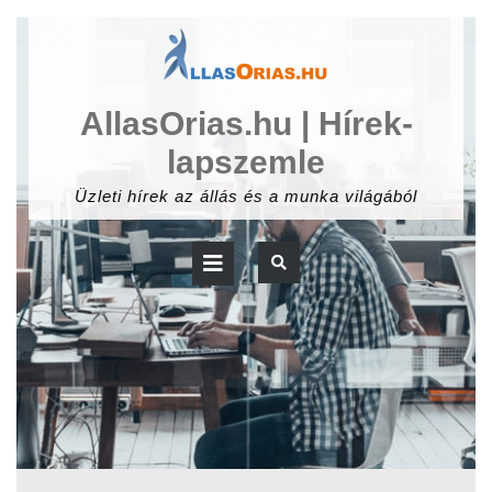
Skip
to
content
AllasOrias.hu | Hírek-
lapszemle
Üzleti hírek az állás és a munka világából
Open
Button