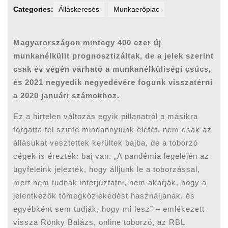
Categories:
Álláskeresés
Munkaerőpiac
Magyarországon mintegy 400 ezer új
munkanélkülit prognosztizáltak, de a jelek szerint
csak év végén várható a munkanélküliségi csúcs,
és 2021 negyedik negyedévére fogunk visszatérni
a 2020 januári számokhoz.
Ez a hirtelen változás egyik pillanatról a másikra
forgatta fel szinte mindannyiunk életét, nem csak az
állásukat vesztettek kerültek bajba, de a toborzó
cégek is érezték: baj van. „A pandémia legelején az
ügyfeleink jelezték, hogy álljunk le a toborzással,
mert nem tudnak interjúztatni, nem akarják, hogy a
jelentkezők tömegközlekedést használjanak, és
egyébként sem tudják, hogy mi lesz” – emlékezett
vissza Rönky Balázs, online toborzó, az RBL