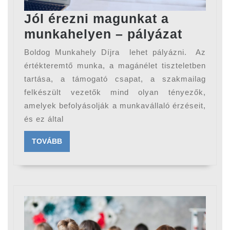
Jól érezni magunkat a
Jól
munkahelyen – pályázat
érezni
Boldog Munkahely Díjra lehet pályázni. Az
magunk
értékteremtő munka, a magánélet tiszteletben
a
tartása, a támogató csapat, a szakmailag
felkészült vezetők mind olyan tényezők,
munkah
amelyek befolyásolják a munkavállaló érzéseit,
–
és ez által
pályáza
TOVÁBB
TOVÁBB