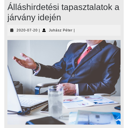
Álláshirdetési tapasztalatok a
járvány idején
2020-
Juhász
2020-07-20
|
Juhász Péter
|
07-
Péter
20