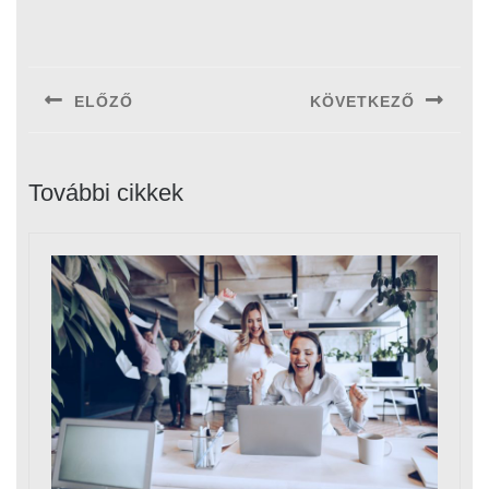
Bejegyzés
navigáció
ELŐZŐ
KÖVETKEZŐ
Previous
Next
post:
post:
További cikkek