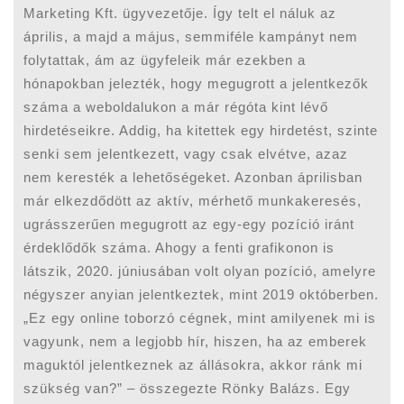
Marketing Kft. ügyvezetője. Így telt el náluk az
április, a majd a május, semmiféle kampányt nem
folytattak, ám az ügyfeleik már ezekben a
hónapokban jelezték, hogy megugrott a jelentkezők
száma a weboldalukon a már régóta kint lévő
hirdetéseikre. Addig, ha kitettek egy hirdetést, szinte
senki sem jelentkezett, vagy csak elvétve, azaz
nem keresték a lehetőségeket. Azonban áprilisban
már elkezdődött az aktív, mérhető munkakeresés,
ugrásszerűen megugrott az egy-egy pozíció iránt
érdeklődők száma. Ahogy a fenti grafikonon is
látszik, 2020. júniusában volt olyan pozíció, amelyre
négyszer anyian jelentkeztek, mint 2019 októberben.
„Ez egy online toborzó cégnek, mint amilyenek mi is
vagyunk, nem a legjobb hír, hiszen, ha az emberek
maguktól jelentkeznek az állásokra, akkor ránk mi
szükség van?” – összegezte Rönky Balázs. Egy