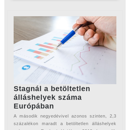
Stagnál a betöltetlen
álláshelyek száma
Stagnál
Európában
a
A második negyedévivel azonos szinten, 2,3
betöltetlen
százalékon maradt a betöltetlen álláshelyek