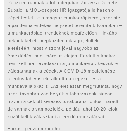
Pénzcentrumnak adott interjúban Zdravka Demeter
Bubalo, a MOL-csoport HR igazgatója is hasonló
képet festett le a magyar munkaerőpiacról, szerinte
a pandémia érdekes helyzetet teremtett: Korábban –
a munkaerőpiaci trendeknek megfelelően – inkább
nekünk kellett megküzdenünk a jó jelöltek
eléréséért, most viszont jóval nagyobb az
érdeklődés, mint március elején. Fordult a kocka:
nem kell már levadászni a jó munkaerőt, kedvükre
válogathatnak a cégek. A COVID-19 megjelenése
jelentős kihívás elé állította a cégeket és a
munkavállalókat is. „Az élet aztán megmutatta, hogy
azért továbbra van helyük a toborzóknak piacon,
hiszen a célzott keresés továbbra is fontos maradt,
de vannak olyan pozíciók, például ahol 10-20 jelölt
közül kell kiválasztani a leendő munkatársat.
Forrás: penzcentrum.hu