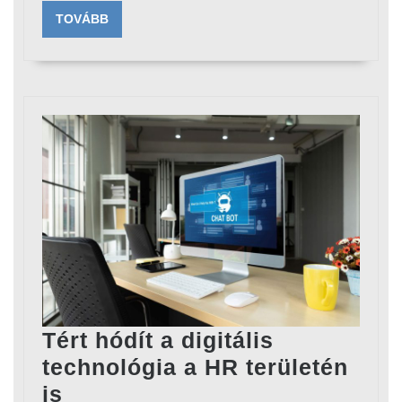
TOVÁBB
TOVÁBB
Tért hódít a digitális
technológia a HR területén
Tért
is