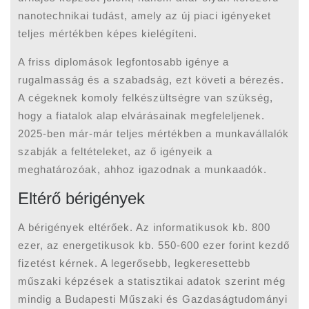
nanotechnikai tudást, amely az új piaci igényeket
teljes mértékben képes kielégíteni.
A friss diplomások legfontosabb igénye a
rugalmasság és a szabadság, ezt követi a bérezés.
A cégeknek komoly felkészültségre van szükség,
hogy a fiatalok alap elvárásainak megfeleljenek.
2025-ben már-már teljes mértékben a munkavállalók
szabják a feltételeket, az ő igényeik a
meghatározóak, ahhoz igazodnak a munkaadók.
Eltérő bérigények
A bérigények eltérőek. Az informatikusok kb. 800
ezer, az energetikusok kb. 550-600 ezer forint kezdő
fizetést kérnek. A legerősebb, legkeresettebb
műszaki képzések a statisztikai adatok szerint még
mindig a Budapesti Műszaki és Gazdaságtudományi