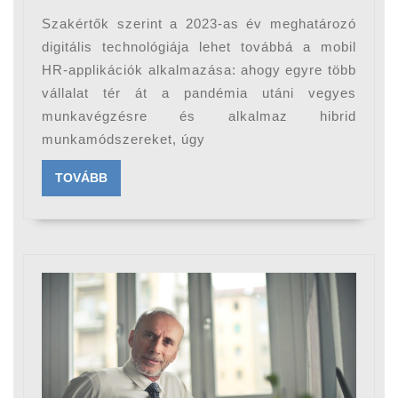
hódít
Szakértők szerint a 2023-as év meghatározó
a
digitális technológiája lehet továbbá a mobil
digitális
HR-applikációk alkalmazása: ahogy egyre több
vállalat tér át a pandémia utáni vegyes
technológia
munkavégzésre és alkalmaz hibrid
a
munkamódszereket, úgy
HR
területén
TOVÁBB
TOVÁBB
is