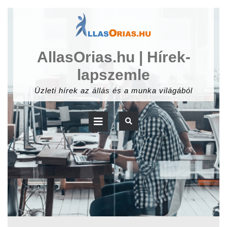
Skip
to
content
AllasOrias.hu | Hírek-
lapszemle
Üzleti hírek az állás és a munka világából
Open
Button