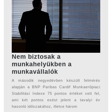
Nem biztosak a
munkahelyükben a
Nem
munkavállalók
biztosak
A második negyedévben készült felmérés
a
alapján a BNP Paribas Cardif Munkaerőpiaci
munkahelyükbe
Stabilitási Indexe 75 pontos értéket vett fel,
ami két pontos esést jelent a tavalyi év
a
hasonló időszakához, illetve három
munkavállalók