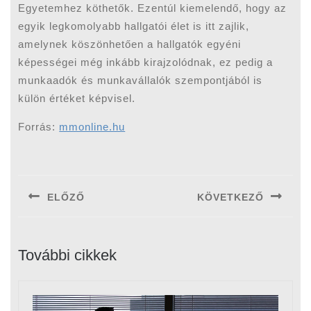
Egyetemhez köthetők. Ezentúl kiemelendő, hogy az
egyik legkomolyabb hallgatói élet is itt zajlik,
amelynek köszönhetően a hallgatók egyéni
képességei még inkább kirajzolódnak, ez pedig a
munkaadók és munkavállalók szempontjából is
külön értéket képvisel.
Forrás:
mmonline.hu
Bejegyzés
navigáció
ELŐZŐ
KÖVETKEZŐ
Previous
Next
post:
post:
További cikkek