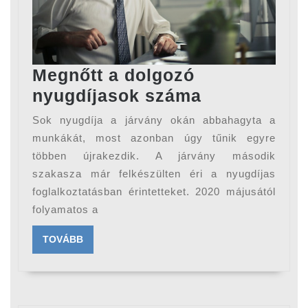
Megnőtt a dolgozó
Megnőtt
nyugdíjasok száma
a
Sok nyugdíja a járvány okán abbahagyta a
dolgozó
munkákát, most azonban úgy tűnik egyre
nyugdíjaso
többen újrakezdik. A járvány második
szakasza már felkészülten éri a nyugdíjas
száma
foglalkoztatásban érintetteket. 2020 májusától
folyamatos a
TOVÁBB
TOVÁBB