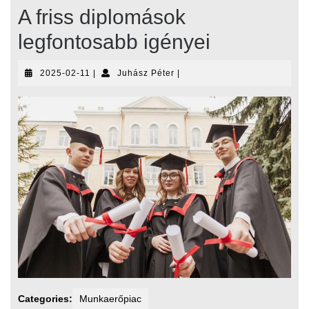
A friss diplomások
legfontosabb igényei
2025-
Juhász
2025-02-11
|
Juhász Péter
|
02-
Péter
11
Categories:
Munkaerőpiac