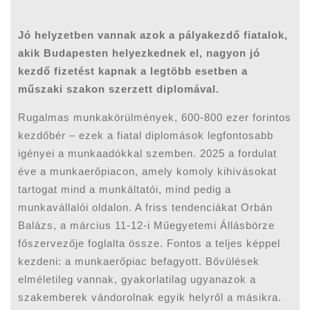
Jó helyzetben vannak azok a pályakezdő fiatalok,
akik Budapesten helyezkednek el, nagyon jó
kezdő fizetést kapnak a legtöbb esetben a
műszaki szakon szerzett diplomával.
Rugalmas munkakörülmények, 600-800 ezer forintos
kezdőbér – ezek a fiatal diplomások legfontosabb
igényei a munkaadókkal szemben. 2025 a fordulat
éve a munkaerőpiacon, amely komoly kihívásokat
tartogat mind a munkáltatói, mind pedig a
munkavállalói oldalon. A friss tendenciákat Orbán
Balázs, a március 11-12-i Műegyetemi Állásbörze
főszervezője foglalta össze. Fontos a teljes képpel
kezdeni: a munkaerőpiac befagyott. Bővülések
elméletileg vannak, gyakorlatilag ugyanazok a
szakemberek vándorolnak egyik helyről a másikra.