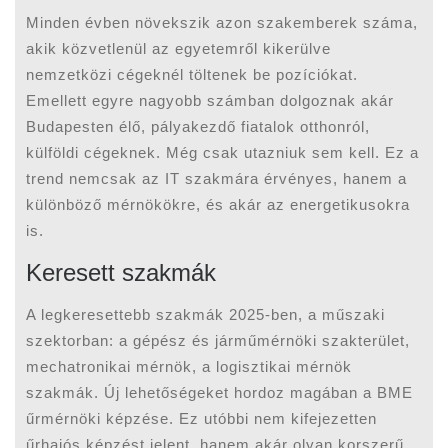
Minden évben növekszik azon szakemberek száma,
akik közvetlenül az egyetemről kikerülve
nemzetközi cégeknél töltenek be pozíciókat.
Emellett egyre nagyobb számban dolgoznak akár
Budapesten élő, pályakezdő fiatalok otthonról,
külföldi cégeknek. Még csak utazniuk sem kell. Ez a
trend nemcsak az IT szakmára érvényes, hanem a
különböző mérnökökre, és akár az energetikusokra
is.
Keresett szakmák
A legkeresettebb szakmák 2025-ben, a műszaki
szektorban: a gépész és járműmérnöki szakterület,
mechatronikai mérnök, a logisztikai mérnök
szakmák. Új lehetőségeket hordoz magában a BME
űrmérnöki képzése. Ez utóbbi nem kifejezetten
űrhajós képzést jelent, hanem akár olyan korszerű