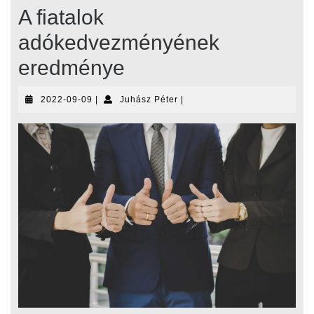
A fiatalok
adókedvezményének
eredménye
2022-
Juhász
2022-09-09
|
Juhász Péter
|
09-
Péter
09