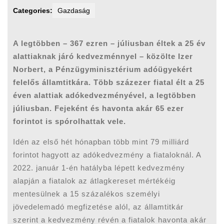
Categories:
Gazdaság
A legtöbben – 367 ezren – júliusban éltek a 25 év
alattiaknak járó kedvezménnyel – közölte Izer
Norbert, a Pénzügyminisztérium adóügyekért
felelős államtitkára. Több százezer fiatal élt a 25
éven alattiak adókedvezményével, a legtöbben
júliusban. Fejeként és havonta akár 65 ezer
forintot is spórolhattak vele.
Idén az első hét hónapban több mint 79 milliárd
forintot hagyott az adókedvezmény a fiataloknál. A
2022. január 1-én hatályba lépett kedvezmény
alapján a fiatalok az átlagkereset mértékéig
mentesülnek a 15 százalékos személyi
jövedelemadó megfizetése alól, az államtitkár
szerint a kedvezmény révén a fiatalok havonta akár