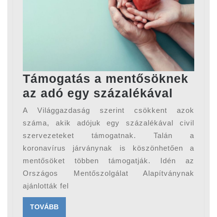
Támogatás a mentősöknek
Támog
az adó egy százalékával
a
A Világgazdaság szerint csökkent azok
mentő
száma, akik adójuk egy százalékával civil
az
szervezeteket támogatnak. Talán a
koronavírus járványnak is köszönhetően a
adó
mentősöket többen támogatják. Idén az
egy
Országos Mentőszolgálat Alapítványnak
százal
ajánlották fel
TOVÁBB
TOVÁBB