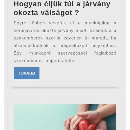
Hogyan éljük túl a járvány
Hogyan
okozta válságot ?
éljük
Egyre többen veszítik el a munkájukat a
túl
koronavírus okozta járvány miatt. Számukra a
a
szakemberek szerint egyetlen út maradt, ha
alkalmazkodnak a megváltozott helyzethez.
járvány
Egy munkaerő szervezéssel foglalkozó
okozta
szakember is megerősítette
válságot
?
TOVÁBB
TOVÁBB