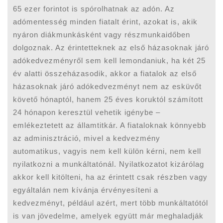
65 ezer forintot is spórolhatnak az adón. Az
adómentesség minden fiatalt érint, azokat is, akik
nyáron diákmunkásként vagy részmunkaidőben
dolgoznak. Az érintetteknek az első házasoknak járó
adókedvezményről sem kell lemondaniuk, ha két 25
év alatti összeházasodik, akkor a fiatalok az első
házasoknak járó adókedvezményt nem az esküvőt
követő hónaptól, hanem 25 éves koruktól számított
24 hónapon keresztül vehetik igénybe –
emlékeztetett az államtitkár. A fiataloknak könnyebb
az adminisztráció, mivel a kedvezmény
automatikus, vagyis nem kell külön kérni, nem kell
nyilatkozni a munkáltatónál. Nyilatkozatot kizárólag
akkor kell kitölteni, ha az érintett csak részben vagy
egyáltalán nem kívánja érvényesíteni a
kedvezményt, például azért, mert több munkáltatótól
is van jövedelme, amelyek együtt már meghaladják