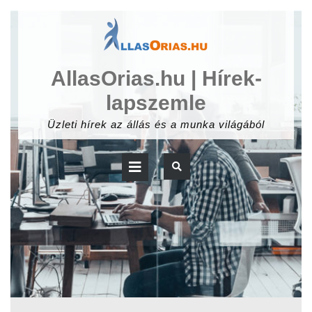
Skip
to
content
AllasOrias.hu | Hírek-
lapszemle
Üzleti hírek az állás és a munka világából
Open
Button