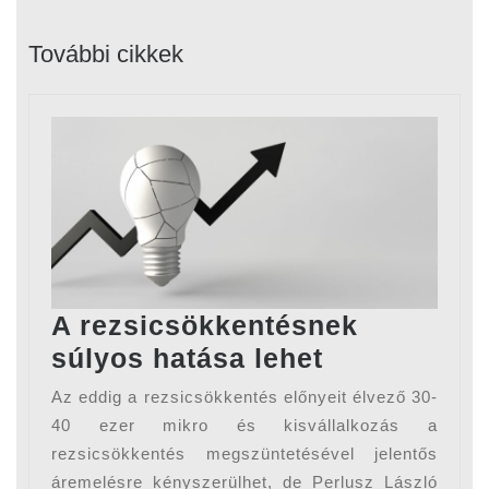
Previous
Next
post:
post:
További cikkek
A rezsicsökkentésnek
A
súlyos hatása lehet
rezsicsökk
Az eddig a rezsicsökkentés előnyeit élvező 30-
súlyos
40 ezer mikro és kisvállalkozás a
hatása
rezsicsökkentés megszüntetésével jelentős
áremelésre kényszerülhet, de Perlusz László
lehet