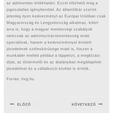
az adómentes értékhatárt. Ezzel előzhető meg a
jogosulatlan igénybevétel. Az államtitkár szerint
jelenleg ilyen kedvezményt az Európai Unióban csak
Magyarország és Lengyelország alkalmaz. kitért
arra is, hogy a magyar mentességi szabályok
nemcsak az adminisztrációmentesség miatt
speciálisak, hanem a kedvezménnyel érintett
jövedelmek széleskörűsége miatt is, hiszen a
munkabér mellett például a táppénzt, a megbízási
díjat, az őstermelői és az átalányban megállapított
jövedelmet és a vállalkozói kivétet is érintik.
Forrás: hvg.hu
Bejegyzés
navigáció
ELŐZŐ
KÖVETKEZŐ