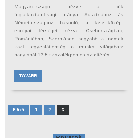
között
Magyarországot nézve a nők
külön
foglalkoztatottsági aránya Ausztriához ás
a
Németországhoz hasonló, a kelet-közép-
európai térséget nézve Csehországban,
foglal
Romániában, Szerbiában nagyobb a nemek
köréb
közti egyenlőtlenség a munka világában:
nagyjából 13,5 százalékpontos az eltérés.
TOVÁBB
TOVÁBB
Bejegyzések
lapozása
Előző
1
2
3
Rovatok