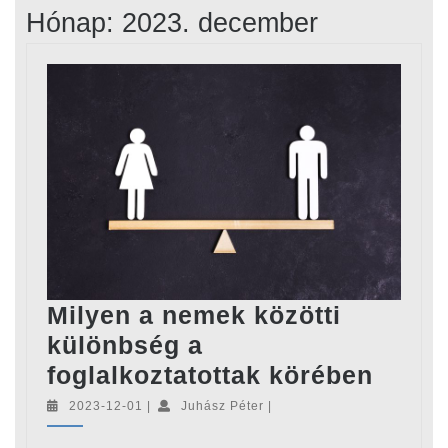
Hónap:
2023. december
Milyen a nemek közötti
különbség a
Milye
foglalkoztatottak körében
a
2023-
Juhász
2023-12-01
|
Juhász Péter
|
12-
Péter
neme
01