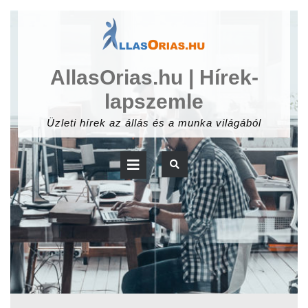
Skip
to
content
AllasOrias.hu | Hírek-
lapszemle
Üzleti hírek az állás és a munka világából
Open
Button