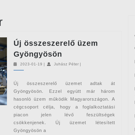
r
Új összeszerelő üzem
Új
Gyöngyösön
összeszerelő
2023-
Juhász
2023-01-19
|
Juhász Péter
|
üzem
01-
Péter
19
Gyöngyösön
Új összeszerelő üzemet adtak át
Gyöngyösön. Ezzel együtt már három
hasonló üzem működik Magyarországon. A
cégcsoport célja, hogy a foglalkoztatási
piacon jelen lévő feszültségek
csökkenjenek. Új üzemet létesített
Gyöngyösön a