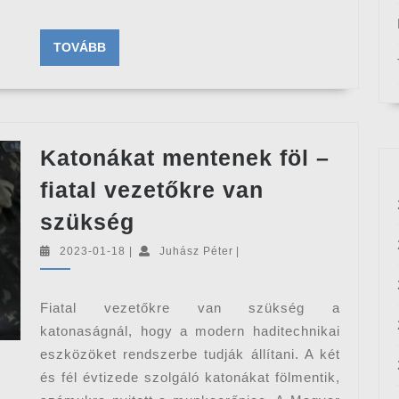
TOVÁBB
TOVÁBB
Katonákat mentenek föl –
fiatal vezetőkre van
Katonákat
szükség
mentenek
2023-
Juhász
2023-01-18
|
Juhász Péter
|
föl
01-
Péter
18
–
Fiatal vezetőkre van szükség a
fiatal
katonaságnál, hogy a modern haditechnikai
vezetőkre
eszközöket rendszerbe tudják állítani. A két
van
és fél évtizede szolgáló katonákat fölmentik,