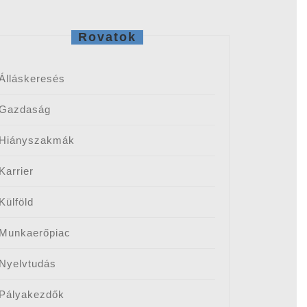
Rovatok
Álláskeresés
Gazdaság
Hiányszakmák
Karrier
Külföld
Munkaerőpiac
Nyelvtudás
Pályakezdők