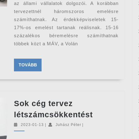
dolgozóinak
az állami vállalatok dolgozói. A korábban
bérét
tervezettnél háromszoros emelésre
számíthatnak. Az érdekképviseletek 15-
17%-os emelést tartanak reálisnak. 15-16
százalékos béremelésre számíthatnak
többek közt a MÁV, a Volán
TOVÁBB
TOVÁBB
Sok cég tervez
Sok
létszámcsökkentést
cég
2023-
Juhász
2023-01-13
|
Juhász Péter
|
tervez
01-
Péter
13