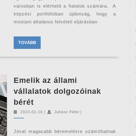
városban is elérhető a fiatalok számára. A
képzési portfólióban újdonság, hogy a
mostani általános felvételi eljárásban
TOVÁBB
TOVÁBB
Emelik az állami
vállalatok dolgozóinak
Emelik
bérét
az
2023-
Juhász
2023-01-16
|
Juhász Péter
|
állami
01-
Péter
16
vállalatok
Jóval magasabb béremelésre számíthatnak