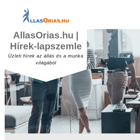
Skip
to
content
AllasOrias.hu |
Hírek-lapszemle
Üzleti hírek az állás és a munka
világából