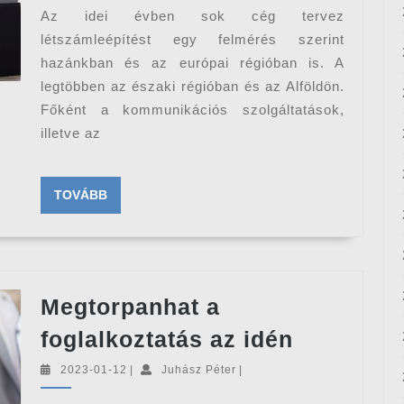
létszámcsö
Az idei évben sok cég tervez
létszámleépítést egy felmérés szerint
hazánkban és az európai régióban is. A
legtöbben az északi régióban és az Alföldön.
Főként a kommunikációs szolgáltatások,
illetve az
TOVÁBB
TOVÁBB
Megtorpanhat a
Megtorpa
foglalkoztatás az idén
a
2023-
Juhász
2023-01-12
|
Juhász Péter
|
foglalkoz
01-
Péter
12