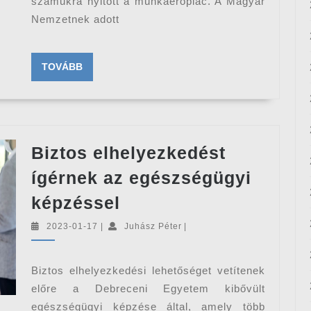
szükség
számukra nyitott a munkaerőpiac. A Magyar
Nemzetnek adott
TOVÁBB
TOVÁBB
Biztos elhelyezkedést
ígérnek az egészségügyi
Biztos
képzéssel
elhelyezkedést
2023-
Juhász
2023-01-17
|
Juhász Péter
|
ígérnek
01-
Péter
17
az
Biztos elhelyezkedési lehetőséget vetítenek
egészségügyi
előre a Debreceni Egyetem kibővült
képzéssel
egészségügyi képzése által, amely több