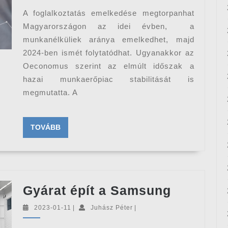
az
A foglalkoztatás emelkedése megtorpanhat
idén
Magyarországon az idei évben, a
munkanélküliek aránya emelkedhet, majd
2024-ben ismét folytatódhat. Ugyanakkor az
Oeconomus szerint az elmúlt időszak a
hazai munkaerőpiac stabilitását is
megmutatta. A
TOVÁBB
TOVÁBB
Gyárat
Gyárat épít a Samsung
épít
2023-
Juhász
2023-01-11
|
Juhász Péter
|
a
01-
Péter
11