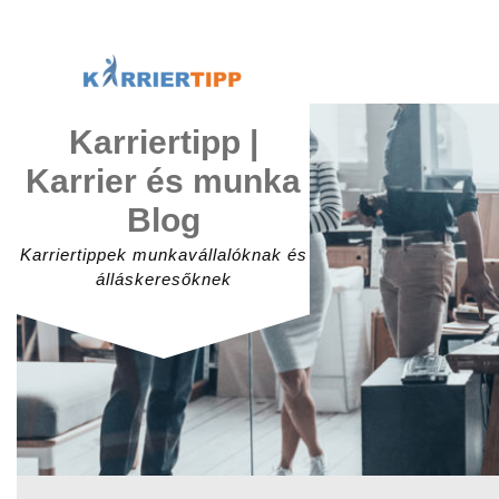
Skip
to
content
Karriertipp |
Karrier és munka
Blog
Karriertippek munkavállalóknak és
álláskeresőknek