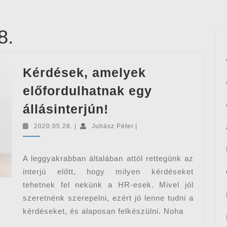
8.
Kérdések, amelyek
előfordulhatnak egy
Kérdések,
állásinterjún!
amelyek
2020.05.28.
Juhász
2020.05.28.
|
Juhász Péter
|
előfordulhatnak
Péter
egy
A leggyakrabban általában attól rettegünk az
állásinterjún!
interjú előtt, hogy milyen kérdéseket
tehetnek fel nekünk a HR-esek. Mivel jól
szeretnénk szerepelni, ezért jó lenne tudni a
kérdéseket, és alaposan felkészülni. Noha