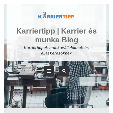
Skip
to
content
Karriertipp | Karrier és
munka Blog
Karriertippek munkavállalóknak és
álláskeresőknek
Open
Button