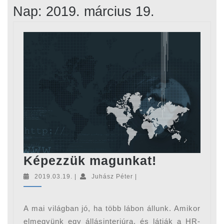
Nap:
2019. március 19.
Képezzük
Képezzük magunkat!
magunkat!
2019.03.19.
Juhász
2019.03.19.
|
Juhász Péter
|
Péter
A mai világban jó, ha több lábon állunk. Amikor
elmegyünk egy állásinterjúra, és látják a HR-