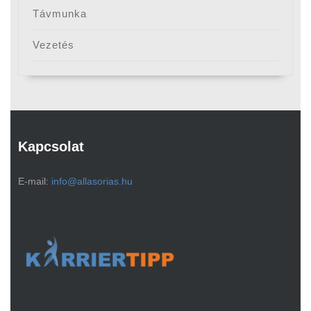
Távmunka
Vezetés
Kapcsolat
E-mail:
info@allasorias.hu