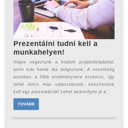
Prezentálni tudni kell a
Prezentálni
munkahelyen!
tudni
Végre végeztünk a kiadott projektfeladattal,
kell
amin már hetek óta dolgoztunk. A vezetőség
a
azonban a főbb eredményekre kíváncsi, így
tehát nincs más választásunk, készítenünk
munkahelyen!
kell egy prezentációt! Lehet akármilyen jó a
TOVÁBB
TOVÁBB