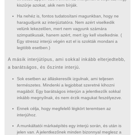
kiszűrje azokat, akik nem bírják.
Ha nehéz is, fontos tudatosítani magunkban, hogy ne
haragudjunk az interjúztatóra. Nem azért viselkedik
velünk lekezelően, mert nem vagyunk számára
szimpatikusak, hanem azért, mert így kell viselkednie. (
Egy stressz interjú végén ezt el is szokták mondani a
legtöbb esetben.)
A másik interjútípus, ami sokkal inkább elterjedtebb,
a barátságos, és őszinte interjú.
Sok esetben az álláskeresők izgulnak, ami teljesen
természetes. Mindenki a legjobbat szeretné kihozni
magából. Egy barátságos interjún a jelentkezők sokkal
inkább megnyílnak, és nem érzik magukat feszélyezve.
Ennek célja, hogy megfelelő légkört teremtsen az
interjúhoz.
A munkáltatói márkaépítés egy interjú során, és után is
jelen van. A jelentkezőnek minden bizonnyal meglesz a