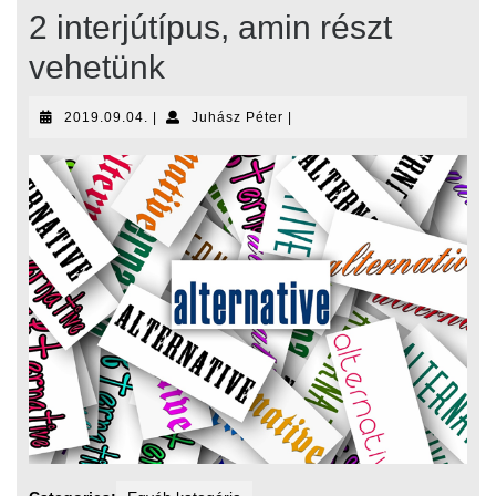
2 interjútípus, amin részt
vehetünk
2019.09.04.
Juhász
2019.09.04.
|
Juhász Péter
|
Péter