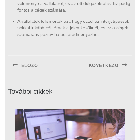
véleménye a vállalatról, és az ott dolgozókról is. Ez pedig
fontos a cégek számára.
A vállalatok felismerték azt, hogy ezzel az interjútípussal,
sokkal inkább célt érnek a jelentkezőknél, és ez a cégek
számára is pozitív hatást eredményezhet.
Bejegyzés
navigáció
ELŐZŐ
KÖVETKEZŐ
Previous
Next
post:
post:
További cikkek