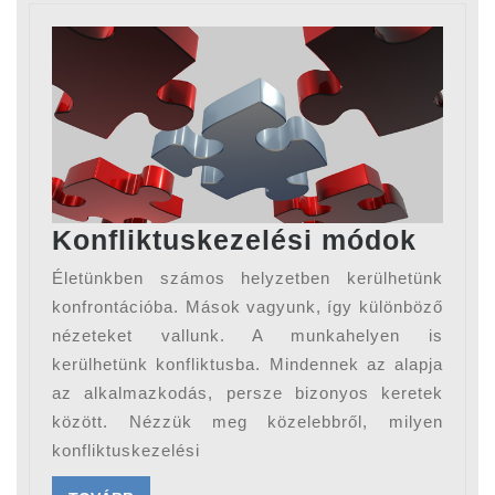
Konfl
Konfliktuskezelési módok
módo
Életünkben számos helyzetben kerülhetünk
konfrontációba. Mások vagyunk, így különböző
nézeteket vallunk. A munkahelyen is
kerülhetünk konfliktusba. Mindennek az alapja
az alkalmazkodás, persze bizonyos keretek
között. Nézzük meg közelebbről, milyen
konfliktuskezelési