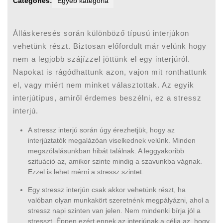
Categories:
Egyéb kategória
Álláskeresés során különböző típusú interjúkon
vehetünk részt. Biztosan előfordult már velünk hogy
nem a legjobb szájízzel jöttünk el egy interjúról.
Napokat is rágódhattunk azon, vajon mit ronthattunk
el, vagy miért nem minket választottak. Az egyik
interjútípus, amiről érdemes beszélni, ez a stressz
interjú.
A stressz interjú során úgy érezhetjük, hogy az
interjúztatók megalázóan viselkednek velünk. Minden
megszólalásunkban hibát találnak. A leggyakoribb
szituáció az, amikor szinte mindig a szavunkba vágnak.
Ezzel is lehet mérni a stressz szintet.
Egy stressz interjún csak akkor vehetünk részt, ha
valóban olyan munkakört szeretnénk megpályázni, ahol a
stressz napi szinten van jelen. Nem mindenki bírja jól a
stresszt. Éppen ezért ennek az interjúnak a célja az, hogy