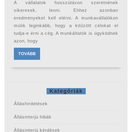
amelyektől
A vállalatok hosszútávon szeretnének
összetartóbb
sikeresek, lenni. Ehhez azonban
lehet
eredményeket kell elérni. A munkavállalókon
múlik leginkább, hogy a kitűzött célokat el
a
tudja-e érni a cég. A munkáltatók is ügyködnek
csapat
azon, hogy
TOVÁBB
TOVÁBB
Kategóriák
Álláshirdetések
Állásinterjú hibák
Állásinterjú kérdések