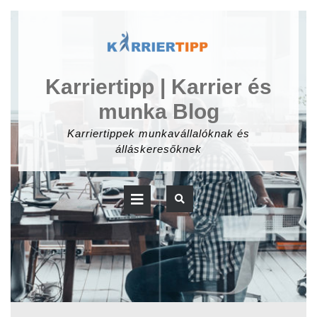
Skip
to
content
Karriertipp | Karrier és
munka Blog
Karriertippek munkavállalóknak és
álláskeresőknek
Open
Button