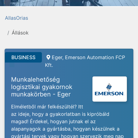
AllasOrias
Állások
BUSINESS
Eger, Emerson Automation FCP
Kft.
Munkalehetőség
logisztikai gyakornok
munkakörben - Eger
Elméletből már felkészültél? Itt
az ideje, hogy a gyakorlatban is kipróbáld
magad! Érdekel, hogyan jutnak el az
alapanyagok a gyártásba, hogyan készülnek a
gyártási tervek vagy hogyan szervezik meg nap