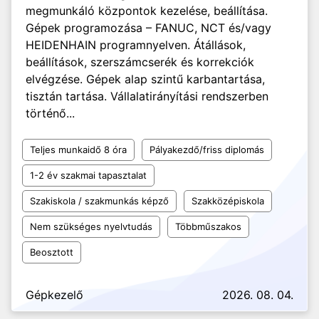
megmunkáló központok kezelése, beállítása.
Gépek programozása – FANUC, NCT és/vagy
HEIDENHAIN programnyelven. Átállások,
beállítások, szerszámcserék és korrekciók
elvégzése. Gépek alap szintű karbantartása,
tisztán tartása. Vállalatirányítási rendszerben
történő...
Teljes munkaidő 8 óra
Pályakezdő/friss diplomás
1-2 év szakmai tapasztalat
Szakiskola / szakmunkás képző
Szakközépiskola
Nem szükséges nyelvtudás
Többműszakos
Beosztott
Gépkezelő
2026. 08. 04.