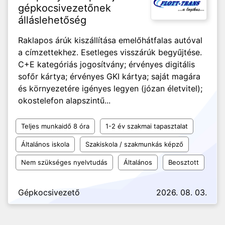
gépkocsivezetőnek
álláslehetőség
Raklapos árúk kiszállítása emelőhátfalas autóval
a címzettekhez. Esetleges visszárúk begyűjtése.
C+E kategóriás jogosítvány; érvényes digitális
sofőr kártya; érvényes GKI kártya; saját magára
és környezetére igényes legyen (józan életvitel);
okostelefon alapszintű...
Teljes munkaidő 8 óra
1-2 év szakmai tapasztalat
Általános iskola
Szakiskola / szakmunkás képző
Nem szükséges nyelvtudás
Általános
Beosztott
Gépkocsivezető
2026. 08. 03.