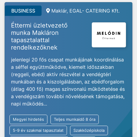
BUSINESS
Maklár, EGAL- CATERING Kft.
Éttermi üzletvezető
munka Makláron
tapasztalattal
rendelkezőknek
jelenlegi 20 fős csapat munkájának koordinálása
a séffel együttműködve, kiemelt időszakban
(reggeli, ebéd) aktív részvétel a vendégtéri
munkában és a kiszolgálásban, az ebédforgalom
(átlag 400 fő) magas színvonalú működtetése és
a vendégszám további növelésének támogatása,
napi működés...
Megyei hirdetés
Teljes munkaidő 8 óra
5-9 év szakmai tapasztalat
Szakközépiskola