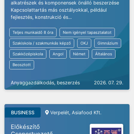
alkatrészek és komponensek önálló beszerzése
Kapcsolattartás más osztályokkal, például
fejlesztés, konstrukció és...
Teljes munkaidő 8 óra
Nem igényel tapasztalatot
Szakiskola / szakmunkás képző
OKJ
Gimnázium
Szakközépiskola
Angol
Német
Általános
Beosztott
Anyaggazdálkodás, beszerzés
2026. 07. 29.
BUSINESS
Verpelét, Asiafood Kft.
Előkészítő