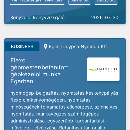
Nem szükséges nyelvtudás
Általános
Beosztott
Könyvelő, könyvvizsgáló
2026. 07. 30.
BUSINESS
Eger, Calypso Nyomda Kft.
Flexo
gépmester/betanított
gépkezelői munka
Egerben
nyomógép-beigazítás, nyomtatás keskenypályás
flexo címkenyomógépen. nyomtatás
minőségének folyamatos ellenőrzése, színhelyes
nyomtatás. munkavégzés számítógépes
adminisztrálása. egyszerűbb karbantartási
műveletek elvégzése. Betanítás után önálló,