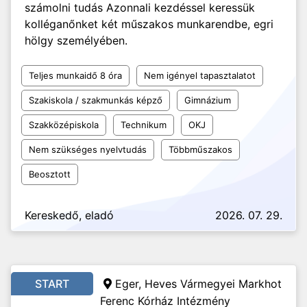
számolni tudás Azonnali kezdéssel keressük
kolléganőnket két műszakos munkarendbe, egri
hölgy személyében.
Teljes munkaidő 8 óra
Nem igényel tapasztalatot
Szakiskola / szakmunkás képző
Gimnázium
Szakközépiskola
Technikum
OKJ
Nem szükséges nyelvtudás
Többműszakos
Beosztott
Kereskedő, eladó
2026. 07. 29.
START
Eger, Heves Vármegyei Markhot
Ferenc Kórház Intézmény