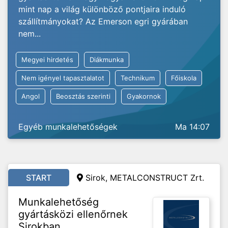
mint nap a világ különböző pontjaira induló
szállítmányokat? Az Emerson egri gyárában
nem...
Megyei hirdetés
Diákmunka
Nem igényel tapasztalatot
Technikum
Főiskola
Angol
Beosztás szerinti
Gyakornok
Egyéb munkalehetőségek
Ma 14:07
START
Sirok, METALCONSTRUCT Zrt.
Munkalehetőség
gyártásközi ellenőrnek
Sirokban