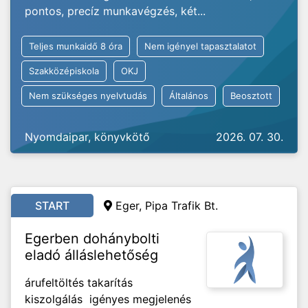
pontos, precíz munkavégzés, két...
Teljes munkaidő 8 óra
Nem igényel tapasztalatot
Szakközépiskola
OKJ
Nem szükséges nyelvtudás
Általános
Beosztott
Nyomdaipar, könyvkötő
2026. 07. 30.
START
Eger, Pipa Trafik Bt.
Egerben dohánybolti
eladó álláslehetőség
árufeltöltés takarítás
kiszolgálás igényes megjelenés