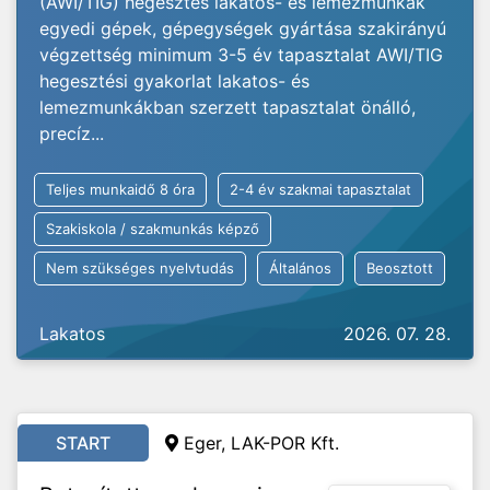
(AWI/TIG) hegesztés lakatos- és lemezmunkák
egyedi gépek, gépegységek gyártása szakirányú
végzettség minimum 3-5 év tapasztalat AWI/TIG
hegesztési gyakorlat lakatos- és
lemezmunkákban szerzett tapasztalat önálló,
precíz...
Teljes munkaidő 8 óra
2-4 év szakmai tapasztalat
Szakiskola / szakmunkás képző
Nem szükséges nyelvtudás
Általános
Beosztott
Lakatos
2026. 07. 28.
START
Eger, LAK-POR Kft.