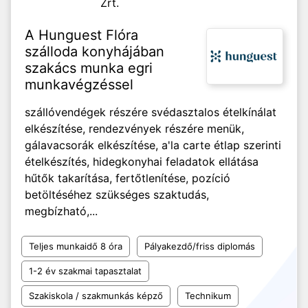
Zrt.
A Hunguest Flóra
szálloda konyhájában
szakács munka egri
munkavégzéssel
szállóvendégek részére svédasztalos ételkínálat
elkészítése, rendezvények részére menük,
gálavacsorák elkészítése, a'la carte étlap szerinti
ételkészítés, hidegkonyhai feladatok ellátása
hűtők takarítása, fertőtlenítése, pozíció
betöltéséhez szükséges szaktudás,
megbízható,...
Teljes munkaidő 8 óra
Pályakezdő/friss diplomás
1-2 év szakmai tapasztalat
Szakiskola / szakmunkás képző
Technikum