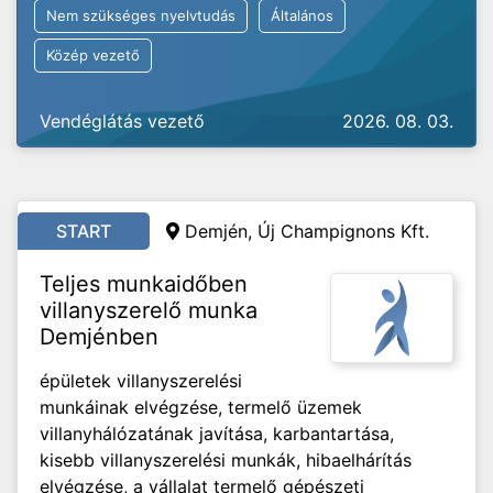
Nem szükséges nyelvtudás
Általános
Közép vezető
Vendéglátás vezető
2026. 08. 03.
START
Demjén, Új Champignons Kft.
Teljes munkaidőben
villanyszerelő munka
Demjénben
épületek villanyszerelési
munkáinak elvégzése, termelő üzemek
villanyhálózatának javítása, karbantartása,
kisebb villanyszerelési munkák, hibaelhárítás
elvégzése, a vállalat termelő gépészeti