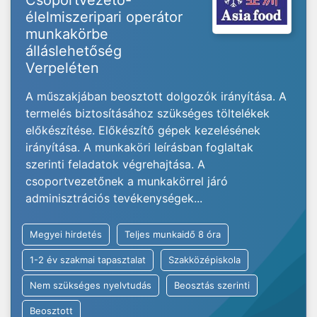
Csoportvezető-
élelmiszeripari operátor
munkakörbe
álláslehetőség
Verpeléten
A műszakjában beosztott dolgozók irányítása. A
termelés biztosításához szükséges töltelékek
előkészítése. Előkészítő gépek kezelésének
irányítása. A munkaköri leírásban foglaltak
szerinti feladatok végrehajtása. A
csoportvezetőnek a munkakörrel járó
adminisztrációs tevékenységek...
Megyei hirdetés
Teljes munkaidő 8 óra
1-2 év szakmai tapasztalat
Szakközépiskola
Nem szükséges nyelvtudás
Beosztás szerinti
Beosztott