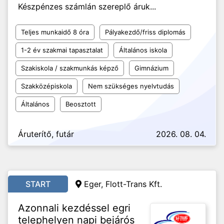
Készpénzes számlán szereplő áruk...
Teljes munkaidő 8 óra
Pályakezdő/friss diplomás
1-2 év szakmai tapasztalat
Általános iskola
Szakiskola / szakmunkás képző
Gimnázium
Szakközépiskola
Nem szükséges nyelvtudás
Általános
Beosztott
Áruterítő, futár
2026. 08. 04.
START
Eger, Flott-Trans Kft.
Azonnali kezdéssel egri
telephelyen napi bejárós