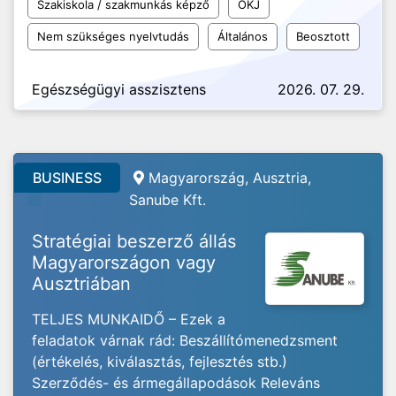
Szakiskola / szakmunkás képző
OKJ
Nem szükséges nyelvtudás
Általános
Beosztott
Egészségügyi asszisztens
2026. 07. 29.
BUSINESS
Magyarország, Ausztria,
Sanube Kft.
Stratégiai beszerző állás
Magyarországon vagy
Ausztriában
TELJES MUNKAIDŐ – Ezek a
feladatok várnak rád: Beszállítómenedzsment
(értékelés, kiválasztás, fejlesztés stb.)
Szerződés- és ármegállapodások Releváns