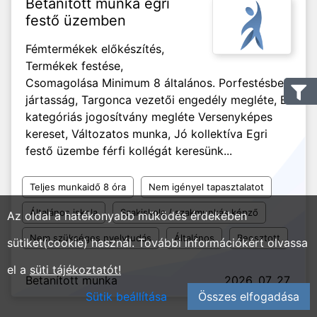
Betanított munka egri
festő üzemben
Fémtermékek előkészítés,
Termékek festése,
Csomagolása Minimum 8 általános. Porfestésben
jártasság, Targonca vezetői engedély megléte, B
kategóriás jogosítvány megléte Versenyképes
kereset, Változatos munka, Jó kollektíva Egri
festő üzembe férfi kollégát keresünk...
Teljes munkaidő 8 óra
Nem igényel tapasztalatot
Általános iskola
Szakiskola / szakmunkás képző
Az oldal a hatékonyabb működés érdekében
Nem szükséges nyelvtudás
Általános
Beosztott
sütiket(cookie) használ. További információkért olvassa
el a
süti tájékoztatót!
Betanított munka
2026. 07. 27.
Sütik beállítása
Összes elfogadása