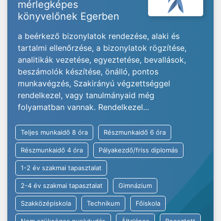
mérlegképes
könyvelőnek Egerben
a beérkező bizonylatok rendezése, alaki és
tartalmi ellenőrzése, a bizonylatok rögzítése,
analitikák vezetése, egyeztetése, bevallások,
beszámolók készítése, önálló, pontos
munkavégzés, Szakirányú végzettséggel
rendelkezel, vagy tanulmányaid még
folyamatban vannak. Rendelkezel...
Teljes munkaidő 8 óra
Részmunkaidő 6 óra
Részmunkaidő 4 óra
Pályakezdő/friss diplomás
1-2 év szakmai tapasztalat
2-4 év szakmai tapasztalat
Gimnázium
Szakközépiskola
Technikum
Főiskola