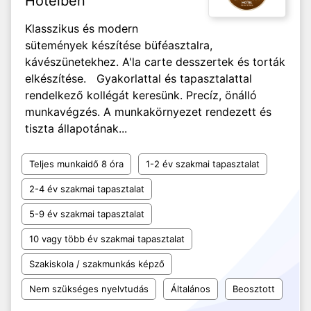
Hotelben
Klasszikus és modern
sütemények készítése büféasztalra,
kávészünetekhez. A'la carte desszertek és torták
elkészítése. Gyakorlattal és tapasztalattal
rendelkező kollégát keresünk. Precíz, önálló
munkavégzés. A munkakörnyezet rendezett és
tiszta állapotának...
Teljes munkaidő 8 óra
1-2 év szakmai tapasztalat
2-4 év szakmai tapasztalat
5-9 év szakmai tapasztalat
10 vagy több év szakmai tapasztalat
Szakiskola / szakmunkás képző
Nem szükséges nyelvtudás
Általános
Beosztott