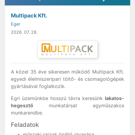
Multipack Kft.
Eger
2026. 07. 28.
A közel 35 éve sikeresen működő Multipack Kft.
egyedi élelmiszeripari töltő- és csomagológépek
gyártásával foglalkozik.
Egri üzemünkbe hosszú távra keresünk
lakatos-
hegesztő
munkatársat egyműszakos
munkarendbe.
Feladatok
műszaki rajzok önálló olvasása