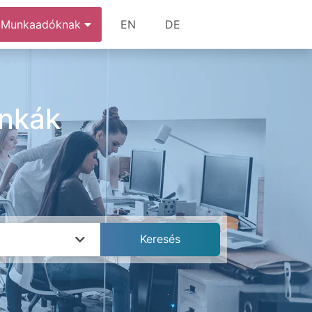
Munkaadóknak
EN
DE
unkák