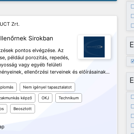
UCT Zrt.
llenőrnek Sirokban
E
őrzések pontos elvégzése. Az
se, például porozitás, repedés,
ányosság vagy egyéb felületi
nyeinek, ellenőrzési terveinek és előírásainak...
E
iplomás
Nem igényel tapasztalatot
szakmunkás képző
OKJ
Technikum
os
Beosztott
ap