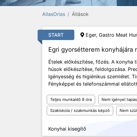
AllasOrias
Állások
START
Eger, Gastro Meat Hun
Egri gyorsétterem konyhájára
Ételek előkészítése, főzés. A konyha t
húsok előkészítése, feldolgozása. Pr
Igényesség és higiénikus szemlélet. T
Fényképpel és telefonszámmal ellátott
Teljes munkaidő 8 óra
Nem igényel tapas
Szakiskola / szakmunkás képző
Nem szü
Konyhai kisegítő