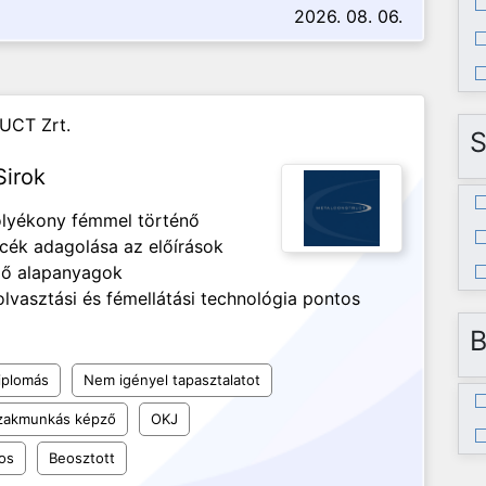
2026. 08. 06.
UCT Zrt.
S
Sirok
olyékony fémmel történő
ncék adagolása az előírások
ező alapanyagok
lvasztási és fémellátási technológia pontos
B
iplomás
Nem igényel tapasztalatot
szakmunkás képző
OKJ
os
Beosztott