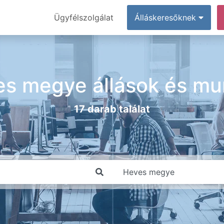
Ügyfélszolgálat
Álláskeresőknek
s megye állások és m
17 darab találat