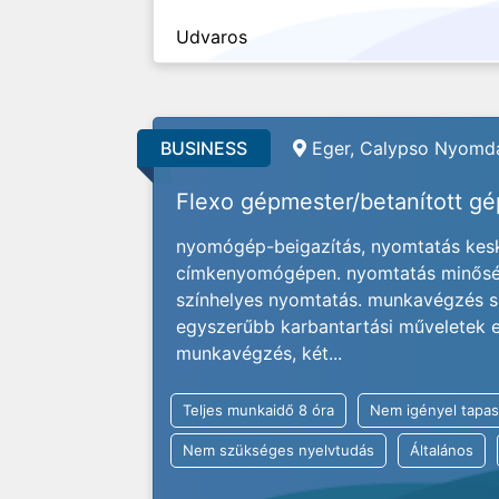
Udvaros
BUSINESS
Eger, Calypso Nyomda
Flexo gépmester/betanított g
nyomógép-beigazítás, nyomtatás kesk
címkenyomógépen. nyomtatás minőség
színhelyes nyomtatás. munkavégzés s
egyszerűbb karbantartási műveletek el
munkavégzés, két...
Teljes munkaidő 8 óra
Nem igényel tapas
Nem szükséges nyelvtudás
Általános