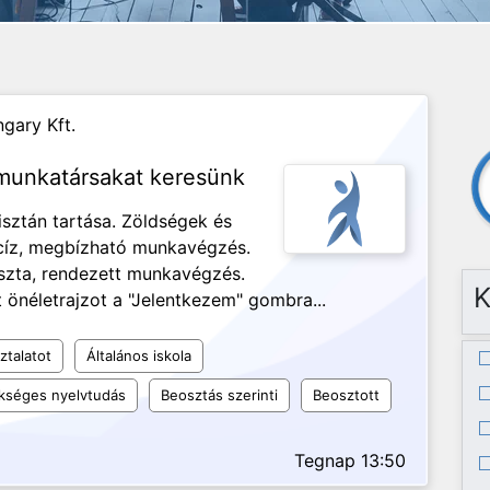
gary Kft.
 munkatársakat keresünk
isztán tartása. Zöldségek és
ecíz, megbízható munkavégzés.
iszta, rendezett munkavégzés.
K
 önéletrajzot a "Jelentkezem" gombra...
ztalatot
Általános iskola
kséges nyelvtudás
Beosztás szerinti
Beosztott
Tegnap 13:50