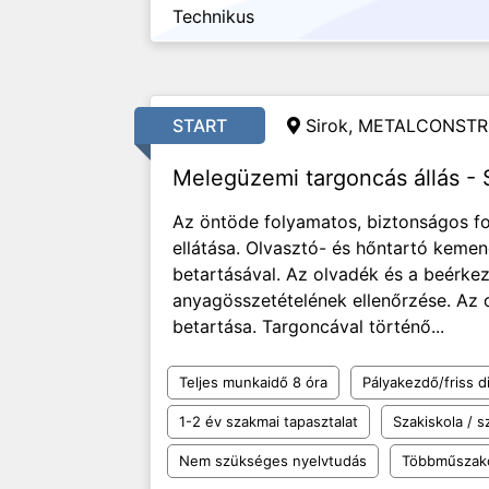
Technikus
START
Sirok, METALCONSTR
Melegüzemi targoncás állás - 
Az öntöde folyamatos, biztonságos f
ellátása. Olvasztó- és hőntartó keme
betartásával. Az olvadék és a beérk
anyagösszetételének ellenőrzése. Az o
betartása. Targoncával történő...
Teljes munkaidő 8 óra
Pályakezdő/friss d
1-2 év szakmai tapasztalat
Szakiskola / 
Nem szükséges nyelvtudás
Többműszak