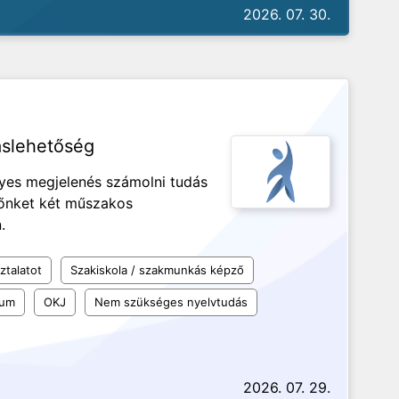
2026. 07. 30.
áslehetőség
ényes megjelenés számolni tudás
nőnket két műszakos
n.
ztalatot
Szakiskola / szakmunkás képző
kum
OKJ
Nem szükséges nyelvtudás
2026. 07. 29.