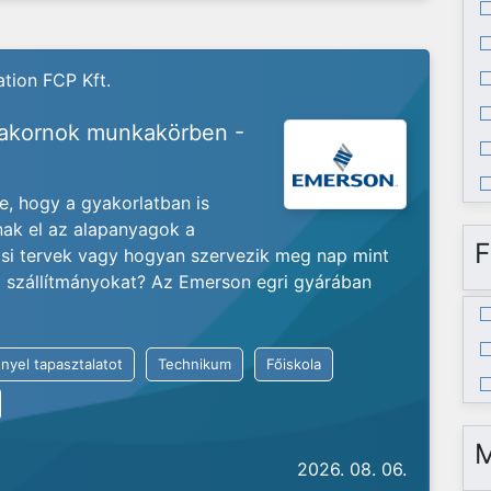
tion FCP Kft.
yakornok munkakörben -
je, hogy a gyakorlatban is
nak el az alapanyagok a
F
ási tervek vagy hogyan szervezik meg nap mint
ló szállítmányokat? Az Emerson egri gyárában
nyel tapasztalatot
Technikum
Főiskola
2026. 08. 06.