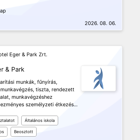
nap
2026. 08. 06.
tel Eger & Park Zrt.
er & Park
arítási munkák, fűnyírás,
unkavégzés, tiszta, rendezett
ztalat, munkavégzéshez
ezményes személyzeti étkezés...
ztalatot
Általános iskola
os
Beosztott