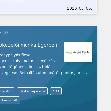
2026. 08. 05.
 Kft.
épkezelői munka Egerben
enypályás flexo
ének folyamatos ellenőrzése,
zámítógépes adminisztrálása.
végzése. Betanítás után önálló, pontos, precíz
ztalatot
Szakközépiskola
OKJ
Beosztott