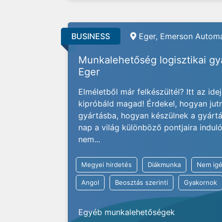
BUSINESS
Eger, Emerson Automa
Munkalehetőség logisztikai g
Eger
Elméletből már felkészültél? Itt az ide
kipróbáld magad! Érdekel, hogyan jut
gyártásba, hogyan készülnek a gyárt
nap a világ különböző pontjaira indu
nem...
Megyei hirdetés
Diákmunka
Nem igé
Angol
Beosztás szerinti
Gyakornok
Egyéb munkalehetőségek