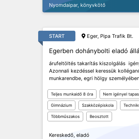
Nyomdaipar, könyvkötő
START
Eger, Pipa Trafik Bt.
Egerben dohánybolti eladó áll
árufeltöltés takarítás kiszolgálás ig
Azonnali kezdéssel keressük kolléga
munkarendbe, egri hölgy személyébe
Teljes munkaidő 8 óra
Nem igényel tapas
Gimnázium
Szakközépiskola
Techni
Többműszakos
Beosztott
Kereskedő, eladó