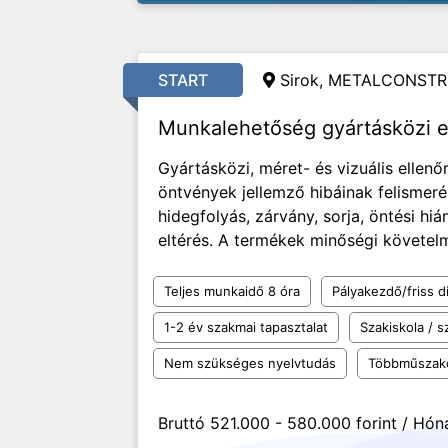
START
Sirok, METALCONSTR
Munkalehetőség gyártásközi e
Gyártásközi, méret- és vizuális ellen
öntvények jellemző hibáinak felismeré
hidegfolyás, zárvány, sorja, öntési hi
eltérés. A termékek minőségi követelmé
Teljes munkaidő 8 óra
Pályakezdő/friss d
1-2 év szakmai tapasztalat
Szakiskola / 
Nem szükséges nyelvtudás
Többműszak
Bruttó 521.000 - 580.000 forint / Hón