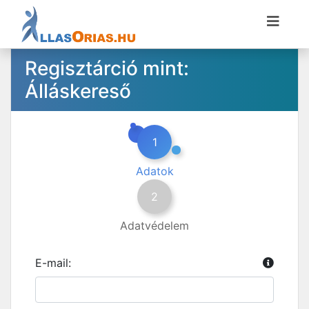
Regisztárció mint:
Álláskereső
1
Adatok
2
Adatvédelem
E-mail: