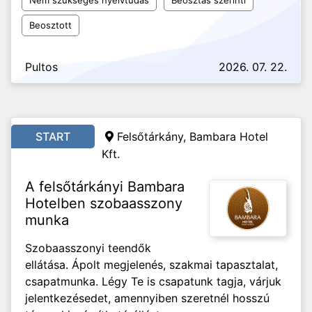
Nem szükséges nyelvtudás
Beosztás szerinti
Beosztott
Pultos
2026. 07. 22.
START
Felsőtárkány, Bambara Hotel
Kft.
A felsőtárkányi Bambara
Hotelben szobaasszony
munka
Szobaasszonyi teendők
ellátása. Ápolt megjelenés, szakmai tapasztalat,
csapatmunka. Légy Te is csapatunk tagja, várjuk
jelentkezésedet, amennyiben szeretnél hosszú