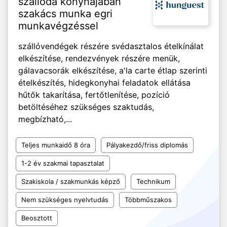
szálloda konyhájában
szakács munka egri
munkavégzéssel
szállóvendégek részére svédasztalos ételkínálat
elkészítése, rendezvények részére menük,
gálavacsorák elkészítése, a'la carte étlap szerinti
ételkészítés, hidegkonyhai feladatok ellátása
hűtők takarítása, fertőtlenítése, pozíció
betöltéséhez szükséges szaktudás,
megbízható,...
Teljes munkaidő 8 óra
Pályakezdő/friss diplomás
1-2 év szakmai tapasztalat
Szakiskola / szakmunkás képző
Technikum
Nem szükséges nyelvtudás
Többműszakos
Beosztott