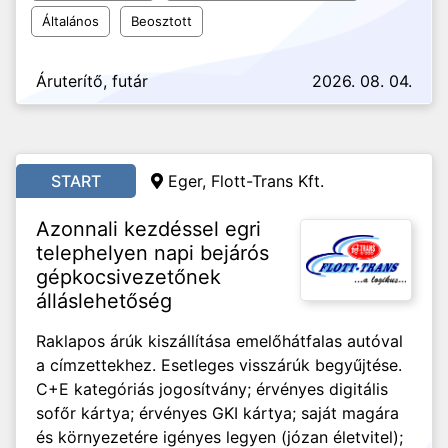
Általános
Beosztott
Áruterítő, futár
2026. 08. 04.
START
Eger, Flott-Trans Kft.
Azonnali kezdéssel egri
telephelyen napi bejárós
gépkocsivezetőnek
álláslehetőség
Raklapos árúk kiszállítása emelőhátfalas autóval
a címzettekhez. Esetleges visszárúk begyűjtése.
C+E kategóriás jogosítvány; érvényes digitális
sofőr kártya; érvényes GKI kártya; saját magára
és környezetére igényes legyen (józan életvitel);