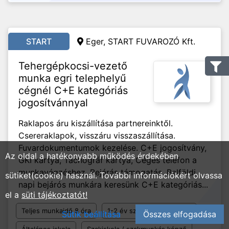
START
Eger, START FUVAROZÓ Kft.
Tehergépkocsi-vezető
munka egri telephelyű
cégnél C+E kategóriás
jogosítvánnyal
Raklapos áru kiszállítása partnereinktől.
Csereraklapok, visszáru visszaszállítása.
Fuvardokumentumok kezelése. C+E jogosítvány,
Az oldal a hatékonyabb működés érdekében
GKI kártya, Tachográf kártya, Céges telefon a
munkavégzéshez, Bejárás támogatás. Belföldi,
sütiket(cookie) használ. További információkért olvassa
napi bejárós munkára keresünk C+E kategóriás...
el a
süti tájékoztatót!
Teljes munkaidő 8 óra
1-2 év szakmai tapasztalat
Sütik beállítása
Összes elfogadása