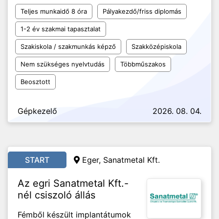
Teljes munkaidő 8 óra
Pályakezdő/friss diplomás
1-2 év szakmai tapasztalat
Szakiskola / szakmunkás képző
Szakközépiskola
Nem szükséges nyelvtudás
Többműszakos
Beosztott
Gépkezelő
2026. 08. 04.
START
Eger, Sanatmetal Kft.
Az egri Sanatmetal Kft.-
nél csiszoló állás
Fémből készült implantátumok