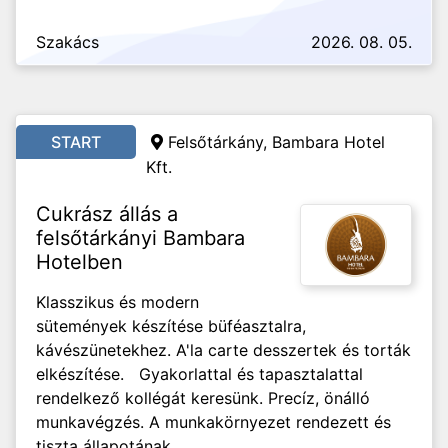
Szakács
2026. 08. 05.
START
Felsőtárkány, Bambara Hotel
Kft.
Cukrász állás a
felsőtárkányi Bambara
Hotelben
Klasszikus és modern
sütemények készítése büféasztalra,
kávészünetekhez. A'la carte desszertek és torták
elkészítése. Gyakorlattal és tapasztalattal
rendelkező kollégát keresünk. Precíz, önálló
munkavégzés. A munkakörnyezet rendezett és
tiszta állapotának...