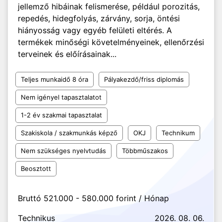
jellemző hibáinak felismerése, például porozitás,
repedés, hidegfolyás, zárvány, sorja, öntési
hiányosság vagy egyéb felületi eltérés. A
termékek minőségi követelményeinek, ellenőrzési
terveinek és előírásainak...
Teljes munkaidő 8 óra
Pályakezdő/friss diplomás
Nem igényel tapasztalatot
1-2 év szakmai tapasztalat
Szakiskola / szakmunkás képző
OKJ
Technikum
Nem szükséges nyelvtudás
Többműszakos
Beosztott
Bruttó 521.000 - 580.000 forint / Hónap
Technikus
2026. 08. 06.