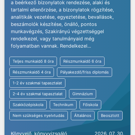
a beérkező bizonylatok rendezése, alaki és
tartalmi ellenőrzése, a bizonylatok rögzítése,
analitikák vezetése, egyeztetése, bevallások,
beszámolók készítése, önálló, pontos
munkavégzés, Szakirányú végzettséggel
rendelkezel, vagy tanulmányaid még
folyamatban vannak. Rendelkezel...
Teljes munkaidő 8 óra
Részmunkaidő 6 óra
Részmunkaidő 4 óra
Pályakezdő/friss diplomás
1-2 év szakmai tapasztalat
2-4 év szakmai tapasztalat
Gimnázium
Szakközépiskola
Technikum
Főiskola
Nem szükséges nyelvtudás
Általános
Beosztott
Könyvelő, könyvvizsgáló
2026. 07. 30.