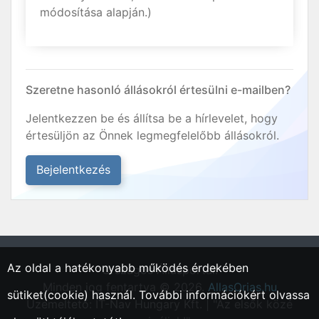
módosítása alapján.)
Szeretne hasonló állásokról értesülni e-mailben?
Jelentkezzen be és állítsa be a hírlevelet, hogy
értesüljön az Önnek legmegfelelőbb állásokról.
Bejelentkezés
Az oldal a hatékonyabb működés érdekében
"Országos Állásportál."
Minden jog fentartva © 2026.
AllasOrias.hu
sütiket(cookie) használ. További információkért olvassa
Üzemeltető: IT-Nav Hungary Kft. | "Az elsők közé