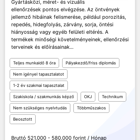
Gyártásközi, méret- és vizuális
ellenőrzések pontos elvégzése. Az öntvények
jellemző hibáinak felismerése, például porozitás,
repedés, hidegfolyás, zárvány, sorja, öntési
hiányosság vagy egyéb felületi eltérés. A
termékek minőségi követelményeinek, ellenőrzési
terveinek és előírásainak...
Teljes munkaidő 8 óra
Pályakezdő/friss diplomás
Nem igényel tapasztalatot
1-2 év szakmai tapasztalat
Szakiskola / szakmunkás képző
OKJ
Technikum
Nem szükséges nyelvtudás
Többműszakos
Beosztott
Bruttó 521.000 - 580.000 forint / Hónap