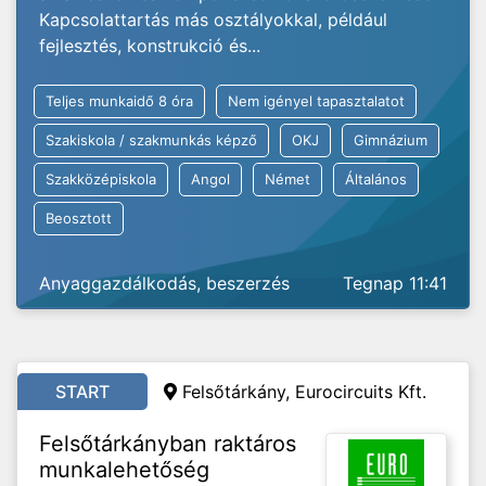
Kapcsolattartás más osztályokkal, például
fejlesztés, konstrukció és...
Teljes munkaidő 8 óra
Nem igényel tapasztalatot
Szakiskola / szakmunkás képző
OKJ
Gimnázium
Szakközépiskola
Angol
Német
Általános
Beosztott
Anyaggazdálkodás, beszerzés
Tegnap 11:41
START
Felsőtárkány, Eurocircuits Kft.
Felsőtárkányban raktáros
munkalehetőség