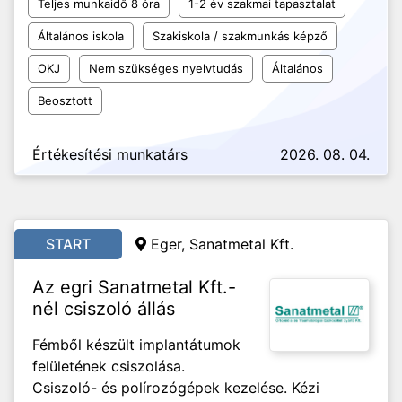
Teljes munkaidő 8 óra
1-2 év szakmai tapasztalat
Általános iskola
Szakiskola / szakmunkás képző
OKJ
Nem szükséges nyelvtudás
Általános
Beosztott
Értékesítési munkatárs
2026. 08. 04.
START
Eger, Sanatmetal Kft.
Az egri Sanatmetal Kft.-
nél csiszoló állás
Fémből készült implantátumok
felületének csiszolása.
Csiszoló- és polírozógépek kezelése. Kézi