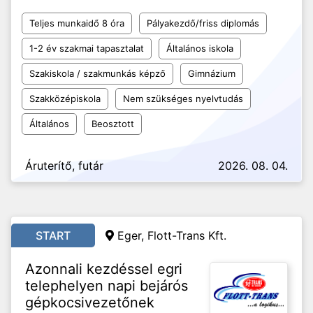
Teljes munkaidő 8 óra
Pályakezdő/friss diplomás
1-2 év szakmai tapasztalat
Általános iskola
Szakiskola / szakmunkás képző
Gimnázium
Szakközépiskola
Nem szükséges nyelvtudás
Általános
Beosztott
Áruterítő, futár
2026. 08. 04.
START
Eger, Flott-Trans Kft.
Azonnali kezdéssel egri
telephelyen napi bejárós
gépkocsivezetőnek