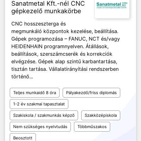
Sanatmetal Kft.-nél CNC
gépkezelő munkakörbe
CNC hosszeszterga és
megmunkáló központok kezelése, beállítása.
Gépek programozása – FANUC, NCT és/vagy
HEIDENHAIN programnyelven. Átállások,
beállítások, szerszámcserék és korrekciók
elvégzése. Gépek alap szintű karbantartása,
tisztán tartása. Vállalatirányítási rendszerben
történő...
Teljes munkaidő 8 óra
Pályakezdő/friss diplomás
1-2 év szakmai tapasztalat
Szakiskola / szakmunkás képző
Szakközépiskola
Nem szükséges nyelvtudás
Többműszakos
Beosztott