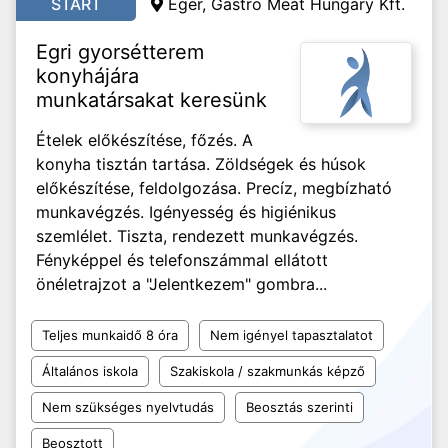
START
Eger, Gastro Meat Hungary Kft.
Egri gyorsétterem
konyhájára
munkatársakat keresünk
Ételek előkészítése, főzés. A
konyha tisztán tartása. Zöldségek és húsok
előkészítése, feldolgozása. Precíz, megbízható
munkavégzés. Igényesség és higiénikus
szemlélet. Tiszta, rendezett munkavégzés.
Fényképpel és telefonszámmal ellátott
önéletrajzot a "Jelentkezem" gombra...
Teljes munkaidő 8 óra
Nem igényel tapasztalatot
Általános iskola
Szakiskola / szakmunkás képző
Nem szükséges nyelvtudás
Beosztás szerinti
Beosztott