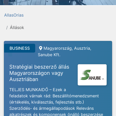
AllasOrias
Állások
BUSINESS
Magyarország, Ausztria,
Sanube Kft.
Stratégiai beszerző állás
Magyarországon vagy
Ausztriában
TELJES MUNKAIDŐ – Ezek a
feladatok várnak rád: Beszállítómenedzsment
(értékelés, kiválasztás, fejlesztés stb.)
Szerződés- és ármegállapodások Releváns
alkatrészek és komponensek önálló beszerzése