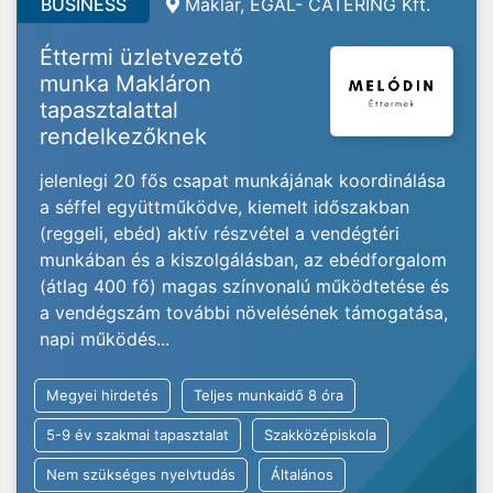
BUSINESS
Maklár, EGAL- CATERING Kft.
Éttermi üzletvezető
munka Makláron
tapasztalattal
rendelkezőknek
jelenlegi 20 fős csapat munkájának koordinálása
a séffel együttműködve, kiemelt időszakban
(reggeli, ebéd) aktív részvétel a vendégtéri
munkában és a kiszolgálásban, az ebédforgalom
(átlag 400 fő) magas színvonalú működtetése és
a vendégszám további növelésének támogatása,
napi működés...
Megyei hirdetés
Teljes munkaidő 8 óra
5-9 év szakmai tapasztalat
Szakközépiskola
Nem szükséges nyelvtudás
Általános