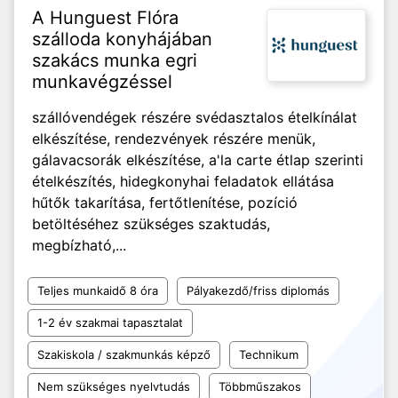
A Hunguest Flóra
szálloda konyhájában
szakács munka egri
munkavégzéssel
szállóvendégek részére svédasztalos ételkínálat
elkészítése, rendezvények részére menük,
gálavacsorák elkészítése, a'la carte étlap szerinti
ételkészítés, hidegkonyhai feladatok ellátása
hűtők takarítása, fertőtlenítése, pozíció
betöltéséhez szükséges szaktudás,
megbízható,...
Teljes munkaidő 8 óra
Pályakezdő/friss diplomás
1-2 év szakmai tapasztalat
Szakiskola / szakmunkás képző
Technikum
Nem szükséges nyelvtudás
Többműszakos