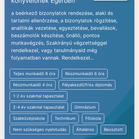
könyvelőnek Egerben
a beérkező bizonylatok rendezése, alaki és
tartalmi ellenőrzése, a bizonylatok rögzítése,
analitikák vezetése, egyeztetése, bevallások,
beszámolók készítése, önálló, pontos
munkavégzés, Szakirányú végzettséggel
rendelkezel, vagy tanulmányaid még
folyamatban vannak. Rendelkezel...
Teljes munkaidő 8 óra
Részmunkaidő 6 óra
Részmunkaidő 4 óra
Pályakezdő/friss diplomás
1-2 év szakmai tapasztalat
2-4 év szakmai tapasztalat
Gimnázium
Szakközépiskola
Technikum
Főiskola
Nem szükséges nyelvtudás
Általános
Beosztott