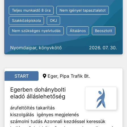
Teljes munkaidő 8 óra
Nem igényel tapasztalatot
Szakközépiskola
OKJ
Nem szükséges nyelvtudás
Általános
Beosztott
Nyomdaipar, könyvkötő
2026. 07. 30.
START
Eger, Pipa Trafik Bt.
Egerben dohánybolti
eladó álláslehetőség
árufeltöltés takarítás
kiszolgálás igényes megjelenés
számolni tudás Azonnali kezdéssel keressük