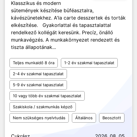
Klasszikus és modern
sütemények készítése büféasztalra,
kávészünetekhez. A'la carte desszertek és torták
elkészítése. Gyakorlattal és tapasztalattal
rendelkező kollégát keresünk. Precíz, önálló
munkavégzés. A munkakörnyezet rendezett és
tiszta állapotának...
Teljes munkaidő 8 óra
1-2 év szakmai tapasztalat
2-4 év szakmai tapasztalat
5-9 év szakmai tapasztalat
10 vagy több év szakmai tapasztalat
Szakiskola / szakmunkás képző
Nem szükséges nyelvtudás
Általános
Beosztott
Cukrász
2026. 08. 05.