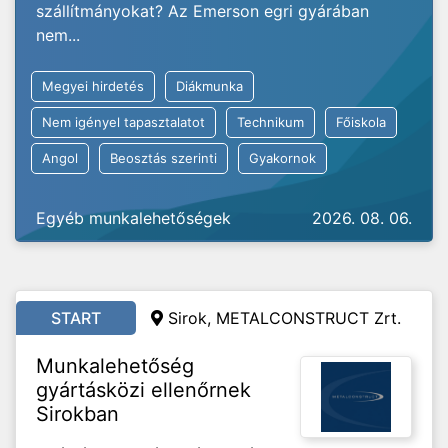
szállítmányokat? Az Emerson egri gyárában
nem...
Megyei hirdetés
Diákmunka
Nem igényel tapasztalatot
Technikum
Főiskola
Angol
Beosztás szerinti
Gyakornok
Egyéb munkalehetőségek
2026. 08. 06.
START
Sirok, METALCONSTRUCT Zrt.
Munkalehetőség
gyártásközi ellenőrnek
Sirokban