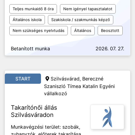
Teljes munkaidő 8 óra
Nem igényel tapasztalatot
Általános iskola
Szakiskola / szakmunkás képző
Nem szükséges nyelvtudás
Általános
Beosztott
Betanított munka
2026. 07. 27.
START
Szilvásvárad, Bereczné
Szaniszló Tímea Katalin Egyéni
vállalkozó
Takarítónői állás
Szilvásváradon
Munkavégzési terület: szobák,
zuhanyzók, előterek takarítása,