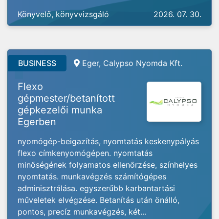
Könyvelő, könyvvizsgáló
2026. 07. 30.
BUSINESS
Eger, Calypso Nyomda Kft.
Flexo
gépmester/betanított
gépkezelői munka
Egerben
nyomógép-beigazítás, nyomtatás keskenypályás
flexo címkenyomógépen. nyomtatás
minőségének folyamatos ellenőrzése, színhelyes
nyomtatás. munkavégzés számítógépes
adminisztrálása. egyszerűbb karbantartási
műveletek elvégzése. Betanítás után önálló,
pontos, precíz munkavégzés, két...