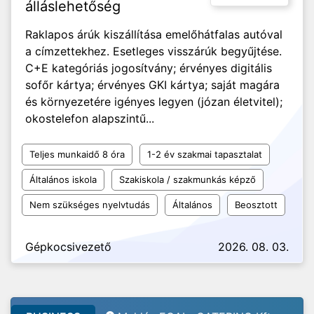
álláslehetőség
Raklapos árúk kiszállítása emelőhátfalas autóval
a címzettekhez. Esetleges visszárúk begyűjtése.
C+E kategóriás jogosítvány; érvényes digitális
sofőr kártya; érvényes GKI kártya; saját magára
és környezetére igényes legyen (józan életvitel);
okostelefon alapszintű...
Teljes munkaidő 8 óra
1-2 év szakmai tapasztalat
Általános iskola
Szakiskola / szakmunkás képző
Nem szükséges nyelvtudás
Általános
Beosztott
Gépkocsivezető
2026. 08. 03.