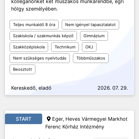
kolléganőnket két műszakos munkarendbe, egri
hölgy személyében.
Teljes munkaidő 8 óra
Nem igényel tapasztalatot
Szakiskola / szakmunkás képző
Gimnázium
Szakközépiskola
Technikum
OKJ
Nem szükséges nyelvtudás
Többműszakos
Beosztott
Kereskedő, eladó
2026. 07. 29.
START
Eger, Heves Vármegyei Markhot
Ferenc Kórház Intézmény