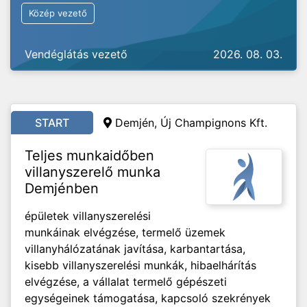
Közép vezető
Vendéglátás vezető
2026. 08. 03.
START
Demjén, Új Champignons Kft.
Teljes munkaidőben
villanyszerelő munka
Demjénben
épületek villanyszerelési
munkáinak elvégzése, termelő üzemek
villanyhálózatának javítása, karbantartása,
kisebb villanyszerelési munkák, hibaelhárítás
elvégzése, a vállalat termelő gépészeti
egységeinek támogatása, kapcsoló szekrények