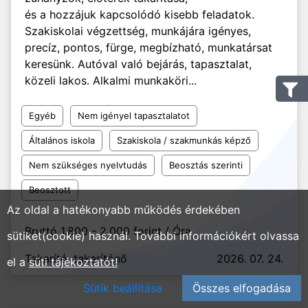
és a hozzájuk kapcsolódó kisebb feladatok.
Szakiskolai végzettség, munkájára igényes,
precíz, pontos, fürge, megbízható, munkatársat
keresünk. Autóval való bejárás, tapasztalat,
közeli lakos. Alkalmi munkaköri...
Egyéb
Nem igényel tapasztalatot
Általános iskola
Szakiskola / szakmunkás képző
Nem szükséges nyelvtudás
Beosztás szerinti
Beosztott
Az oldal a hatékonyabb működés érdekében
Bruttó 1.800 - 2.000 forint / Óra
sütiket(cookie) használ. További információkért olvassa
Takarító, takarítónő
2026. 07. 24.
el a
süti tájékoztatót!
Sütik beállítása
Összes elfogadása