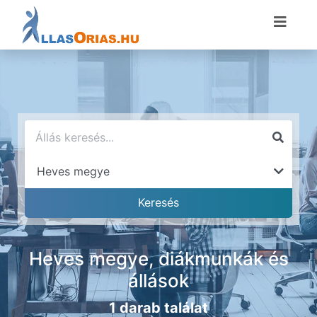
Heves megye, diákmunkák és
állások
1 darab találat