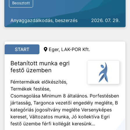
Beosztott
Anyaggazdálkodás, beszerzés
2026. 07. 29.
START
Eger, LAK-POR Kft.
Betanított munka egri
festő üzemben
Fémtermékek előkészítés,
Termékek festése,
Csomagolása Minimum 8 általános. Porfestésben
jártasság, Targonca vezetői engedély megléte, B
kategóriás jogosítvány megléte Versenyképes
kereset, Változatos munka, Jó kollektíva Egri
festő üzembe férfi kollégát keresünk...