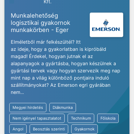
Kft.
Munkalehetőség
logisztikai gyakornok
munkakörben - Eger
Elméletből már felkészültél? Itt
az ideje, hogy a gyakorlatban is kipróbáld
magad! Érdekel, hogyan jutnak el az
alapanyagok a gyártásba, hogyan készülnek a
gyártási tervek vagy hogyan szervezik meg nap
mint nap a világ különböző pontjaira induló
szállítmányokat? Az Emerson egri gyárában
nem...
Megyei hirdetés
Diákmunka
Nem igényel tapasztalatot
Technikum
Főiskola
Angol
Beosztás szerinti
Gyakornok