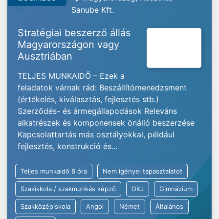
Sanube Kft.
Stratégiai beszerző állás
Magyarországon vagy
Ausztriában
TELJES MUNKAIDŐ – Ezek a
feladatok várnak rád: Beszállítómenedzsment
(értékelés, kiválasztás, fejlesztés stb.)
Szerződés- és ármegállapodások Releváns
alkatrészek és komponensek önálló beszerzése
Kapcsolattartás más osztályokkal, például
fejlesztés, konstrukció és...
Teljes munkaidő 8 óra
Nem igényel tapasztalatot
Szakiskola / szakmunkás képző
OKJ
Gimnázium
Szakközépiskola
Angol
Német
Általános