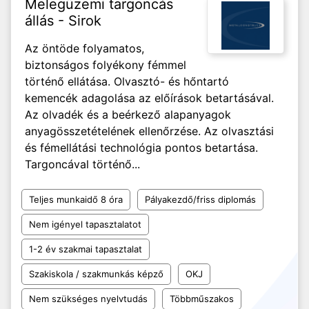
Melegüzemi targoncás
állás - Sirok
Az öntöde folyamatos,
biztonságos folyékony fémmel
történő ellátása. Olvasztó- és hőntartó
kemencék adagolása az előírások betartásával.
Az olvadék és a beérkező alapanyagok
anyagösszetételének ellenőrzése. Az olvasztási
és fémellátási technológia pontos betartása.
Targoncával történő...
Teljes munkaidő 8 óra
Pályakezdő/friss diplomás
Nem igényel tapasztalatot
1-2 év szakmai tapasztalat
Szakiskola / szakmunkás képző
OKJ
Nem szükséges nyelvtudás
Többműszakos