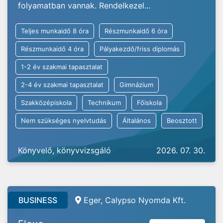
folyamatban vannak. Rendelkezel...
Teljes munkaidő 8 óra
Részmunkaidő 6 óra
Részmunkaidő 4 óra
Pályakezdő/friss diplomás
1-2 év szakmai tapasztalat
2-4 év szakmai tapasztalat
Gimnázium
Szakközépiskola
Technikum
Főiskola
Nem szükséges nyelvtudás
Általános
Beosztott
Könyvelő, könyvvizsgáló
2026. 07. 30.
BUSINESS
Eger, Calypso Nyomda Kft.