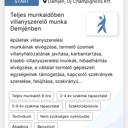
START
Demjén, Új Champignons Kft.
Teljes munkaidőben
villanyszerelő munka
Demjénben
épületek villanyszerelési
munkáinak elvégzése, termelő üzemek
villanyhálózatának javítása, karbantartása,
kisebb villanyszerelési munkák, hibaelhárítás
elvégzése, a vállalat termelő gépészeti
egységeinek támogatása, kapcsoló szekrények
szerelése, felújítása, szakirányú...
Teljes munkaidő 8 óra
2-4 év szakmai tapasztalat
5-9 év szakmai tapasztalat
Szakközépiskola
Technikum
Nem szükséges nyelvtudás
Általános
Beosztott