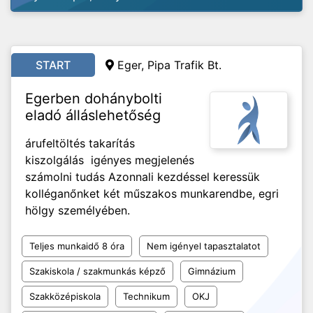
START
Eger, Pipa Trafik Bt.
Egerben dohánybolti
eladó álláslehetőség
árufeltöltés takarítás
kiszolgálás igényes megjelenés
számolni tudás Azonnali kezdéssel keressük
kolléganőnket két műszakos munkarendbe, egri
hölgy személyében.
Teljes munkaidő 8 óra
Nem igényel tapasztalatot
Szakiskola / szakmunkás képző
Gimnázium
Szakközépiskola
Technikum
OKJ