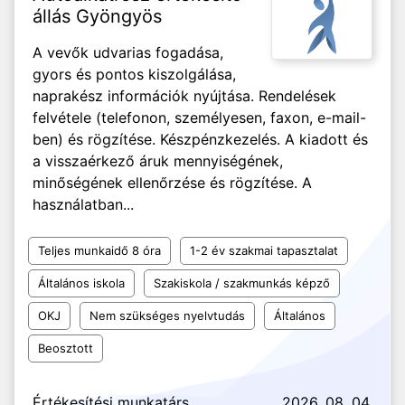
állás Gyöngyös
A vevők udvarias fogadása,
gyors és pontos kiszolgálása,
naprakész információk nyújtása. Rendelések
felvétele (telefonon, személyesen, faxon, e-mail-
ben) és rögzítése. Készpénzkezelés. A kiadott és
a visszaérkező áruk mennyiségének,
minőségének ellenőrzése és rögzítése. A
használatban...
Teljes munkaidő 8 óra
1-2 év szakmai tapasztalat
Általános iskola
Szakiskola / szakmunkás képző
OKJ
Nem szükséges nyelvtudás
Általános
Beosztott
Értékesítési munkatárs
2026. 08. 04.