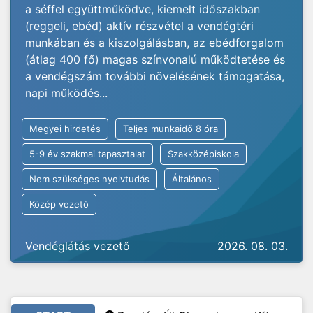
a séffel együttműködve, kiemelt időszakban
(reggeli, ebéd) aktív részvétel a vendégtéri
munkában és a kiszolgálásban, az ebédforgalom
(átlag 400 fő) magas színvonalú működtetése és
a vendégszám további növelésének támogatása,
napi működés...
Megyei hirdetés
Teljes munkaidő 8 óra
5-9 év szakmai tapasztalat
Szakközépiskola
Nem szükséges nyelvtudás
Általános
Közép vezető
Vendéglátás vezető
2026. 08. 03.