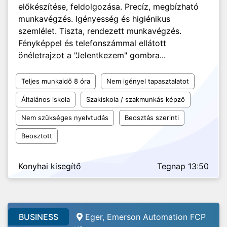
előkészítése, feldolgozása. Precíz, megbízható
munkavégzés. Igényesség és higiénikus
szemlélet. Tiszta, rendezett munkavégzés.
Fényképpel és telefonszámmal ellátott
önéletrajzot a "Jelentkezem" gombra...
Teljes munkaidő 8 óra
Nem igényel tapasztalatot
Általános iskola
Szakiskola / szakmunkás képző
Nem szükséges nyelvtudás
Beosztás szerinti
Beosztott
Konyhai kisegítő
Tegnap 13:50
BUSINESS
Eger, Emerson Automation FCP