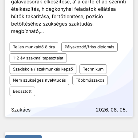
gálavacsorák elkészítése, a'la carte étlap szerinti
ételkészítés, hidegkonyhai feladatok ellátása
hűtők takarítása, fertőtlenítése, pozíció
betöltéséhez szükséges szaktudás,
megbízható,...
Teljes munkaidő 8 óra
Pályakezdő/friss diplomás
1-2 év szakmai tapasztalat
Szakiskola / szakmunkás képző
Technikum
Nem szükséges nyelvtudás
Többműszakos
Beosztott
Szakács
2026. 08. 05.