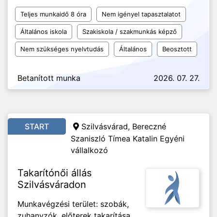
Teljes munkaidő 8 óra
Nem igényel tapasztalatot
Általános iskola
Szakiskola / szakmunkás képző
Nem szükséges nyelvtudás
Általános
Beosztott
Betanított munka
2026. 07. 27.
START
Szilvásvárad, Bereczné
Szaniszló Tímea Katalin Egyéni
vállalkozó
Takarítónői állás
Szilvásváradon
Munkavégzési terület: szobák,
zuhanyzók, előterek takarítása,