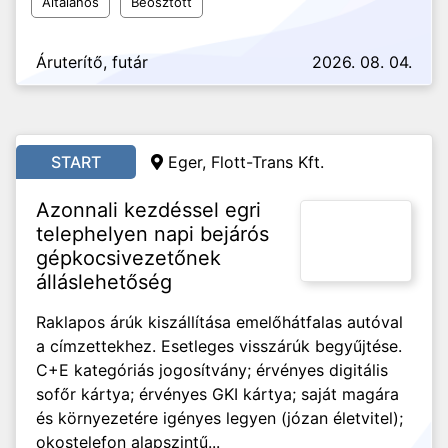
Általános
Beosztott
Áruterítő, futár
2026. 08. 04.
START
Eger, Flott-Trans Kft.
Azonnali kezdéssel egri
telephelyen napi bejárós
gépkocsivezetőnek
álláslehetőség
Raklapos árúk kiszállítása emelőhátfalas autóval
a címzettekhez. Esetleges visszárúk begyűjtése.
C+E kategóriás jogosítvány; érvényes digitális
sofőr kártya; érvényes GKI kártya; saját magára
és környezetére igényes legyen (józan életvitel);
okostelefon alapszintű...