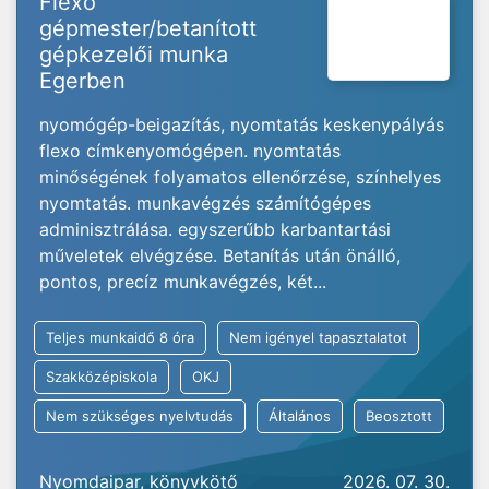
Flexo
gépmester/betanított
gépkezelői munka
Egerben
nyomógép-beigazítás, nyomtatás keskenypályás
flexo címkenyomógépen. nyomtatás
minőségének folyamatos ellenőrzése, színhelyes
nyomtatás. munkavégzés számítógépes
adminisztrálása. egyszerűbb karbantartási
műveletek elvégzése. Betanítás után önálló,
pontos, precíz munkavégzés, két...
Teljes munkaidő 8 óra
Nem igényel tapasztalatot
Szakközépiskola
OKJ
Nem szükséges nyelvtudás
Általános
Beosztott
Nyomdaipar, könyvkötő
2026. 07. 30.