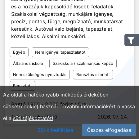
és a hozzájuk kapcsolódó kisebb feladatok.
Szakiskolai végzettség, munkájára igényes,
precíz, pontos, fürge, megbízható, munkatársat
keresünk. Autóval való bejárás, tapasztalat,
közeli lakos. Alkalmi munkaköri...
Egyéb
Nem igényel tapasztalatot
Általános iskola
Szakiskola / szakmunkás képző
Nem szükséges nyelvtudás
Beosztás szerinti
Beosztott
Az oldal a hatékonyabb működés érdekében
Bruttó 1.800 - 2.000 forint / Óra
sütiket(cookie) használ. További információkért olvassa
Takarító, takarítónő
2026. 07. 24.
el a
süti tájékoztatót!
Sütik beállítása
Összes elfogadása