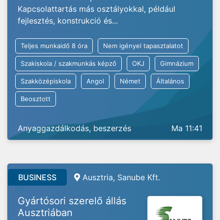
Kapcsolattartás más osztályokkal, például
fejlesztés, konstrukció és...
Teljes munkaidő 8 óra
Nem igényel tapasztalatot
Szakiskola / szakmunkás képző
OKJ
Gimnázium
Szakközépiskola
Angol
Német
Általános
Beosztott
Anyaggazdálkodás, beszerzés
Ma 11:41
BUSINESS
Ausztria, Sanube Kft.
Gyártósori szerelő állás
Ausztriában