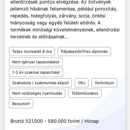
ellenőrzések pontos elvégzése. Az öntvények
jellemző hibáinak felismerése, például porozitás,
repedés, hidegfolyás, zárvány, sorja, öntési
hiányosság vagy egyéb felületi eltérés. A
termékek minőségi követelményeinek, ellenőrzési
terveinek és előírásainak...
Teljes munkaidő 8 óra
Pályakezdő/friss diplomás
Nem igényel tapasztalatot
1-2 év szakmai tapasztalat
Szakiskola / szakmunkás képző
OKJ
Technikum
Nem szükséges nyelvtudás
Többműszakos
Beosztott
Bruttó 521.000 - 580.000 forint / Hónap