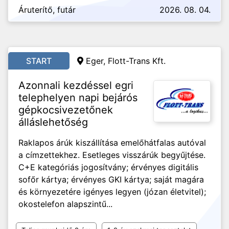
Áruterítő, futár
2026. 08. 04.
START
Eger, Flott-Trans Kft.
Azonnali kezdéssel egri
telephelyen napi bejárós
gépkocsivezetőnek
álláslehetőség
Raklapos árúk kiszállítása emelőhátfalas autóval
a címzettekhez. Esetleges visszárúk begyűjtése.
C+E kategóriás jogosítvány; érvényes digitális
sofőr kártya; érvényes GKI kártya; saját magára
és környezetére igényes legyen (józan életvitel);
okostelefon alapszintű...