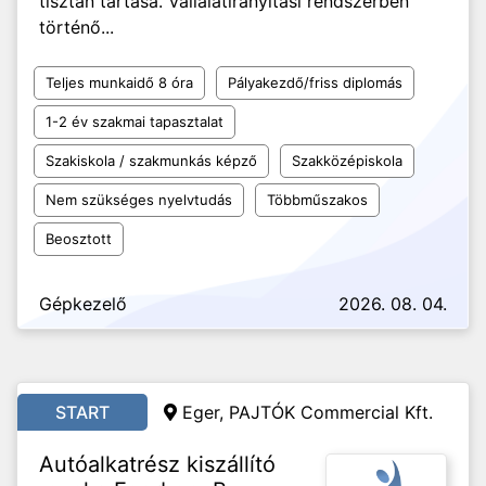
tisztán tartása. Vállalatirányítási rendszerben
történő...
Teljes munkaidő 8 óra
Pályakezdő/friss diplomás
1-2 év szakmai tapasztalat
Szakiskola / szakmunkás képző
Szakközépiskola
Nem szükséges nyelvtudás
Többműszakos
Beosztott
Gépkezelő
2026. 08. 04.
START
Eger, PAJTÓK Commercial Kft.
Autóalkatrész kiszállító