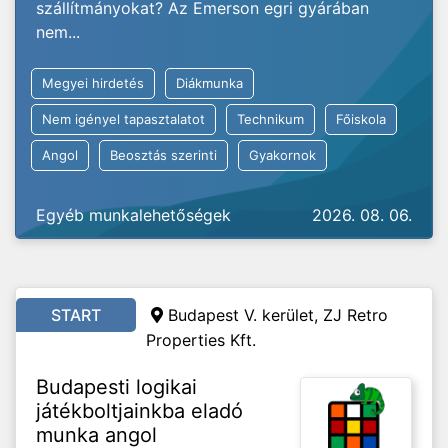
szállítmányokat? Az Emerson egri gyárában
nem...
Megyei hirdetés
Diákmunka
Nem igényel tapasztalatot
Technikum
Főiskola
Angol
Beosztás szerinti
Gyakornok
Egyéb munkalehetőségek
2026. 08. 06.
START
Budapest V. kerület, ZJ Retro
Properties Kft.
Budapesti logikai
játékboltjainkba eladó
munka angol