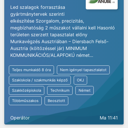
Led szalagok forrasztása
gyártmánytervek szerinti
elkészítése Szorgalom, precizitás,
megbízhatóság 2 műszakot vállalni kell Hasonló
területen szerzett tapasztalat előny
Munkavégzés Ausztriában – Diersbach Felső-
Ausztria (költözéssel jár) MINIMUM
KOMMUNIKÁCIÓS/ALAPFOKÚ német...
Teljes munkaidő 8 óra
Nem igényel tapasztalatot
Szakiskola / szakmunkás képző
OKJ
Szakközépiskola
Technikum
Német
Többműszakos
Beosztott
Operátor
Ma 11:41