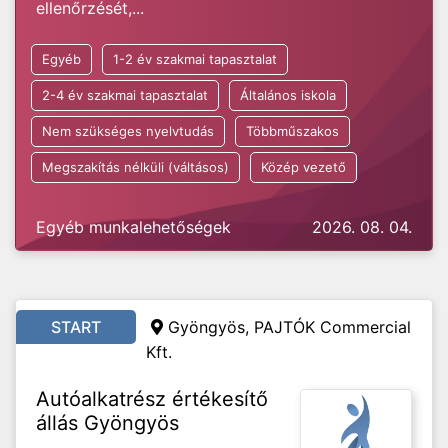
ellenőrzését,...
Egyéb
1-2 év szakmai tapasztalat
2-4 év szakmai tapasztalat
Általános iskola
Nem szükséges nyelvtudás
Többműszakos
Megszakítás nélküli (váltásos)
Közép vezető
Egyéb munkalehetőségek
2026. 08. 04.
START
Gyöngyös, PAJTÓK Commercial
Kft.
Autóalkatrész értékesítő
állás Gyöngyös