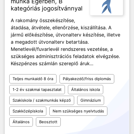
munka Egerben, B
kategóriás jogosítvánnyal
A rakomány összekészítése,
átadása, átvétele, ellenőrzése, kiszállítása. A
jármű előkészítése, útvonalterv készítése, illetve
a megadott útvonalterv betartása.
Menetlevél/fuvarlevél rendszeres vezetése, a
szükséges adminisztrációs feladatok elvégzése.
Készpénzes számlán szereplő áruk...
Teljes munkaidő 8 óra
Pályakezdő/friss diplomás
1-2 év szakmai tapasztalat
Általános iskola
Szakiskola / szakmunkás képző
Gimnázium
Szakközépiskola
Nem szükséges nyelvtudás
Általános
Beosztott