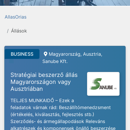
AllasOrias
Állások
BUSINESS
Magyarország, Ausztria,
Sanube Kft.
Stratégiai beszerző állás
Magyarországon vagy
Ausztriában
TELJES MUNKAIDŐ – Ezek a
feladatok várnak rád: Beszállítómenedzsment
(értékelés, kiválasztás, fejlesztés stb.)
Szerződés- és ármegállapodások Releváns
alkatrészek és komponensek önálló beszerzése