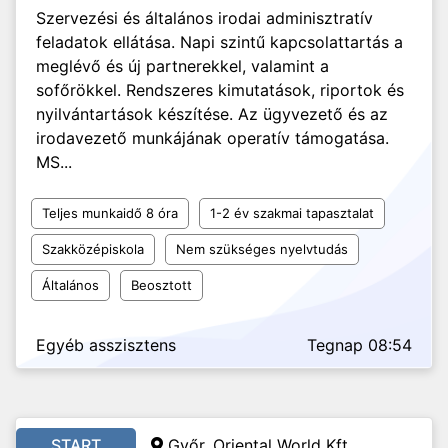
Szervezési és általános irodai adminisztratív
feladatok ellátása. Napi szintű kapcsolattartás a
meglévő és új partnerekkel, valamint a
sofőrökkel. Rendszeres kimutatások, riportok és
nyilvántartások készítése. Az ügyvezető és az
irodavezető munkájának operatív támogatása.
MS...
Teljes munkaidő 8 óra
1-2 év szakmai tapasztalat
Szakközépiskola
Nem szükséges nyelvtudás
Általános
Beosztott
Egyéb asszisztens
Tegnap 08:54
START
Győr, Oriental World Kft.