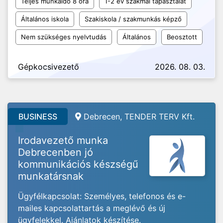
Teljes munkaidő 8 óra
1-2 év szakmai tapasztalat
Általános iskola
Szakiskola / szakmunkás képző
Nem szükséges nyelvtudás
Általános
Beosztott
Gépkocsivezető
2026. 08. 03.
BUSINESS
Debrecen, TENDER TERV Kft.
Irodavezető munka
Debrecenben jó
kommunikációs készségű
munkatársnak
Ügyfélkapcsolat: Személyes, telefonos és e-
mailes kapcsolattartás a meglévő és új
ügyfelekkel. Ajánlatok készítése.