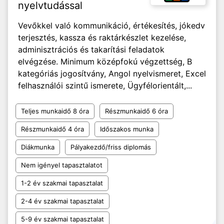
nyelvtudással
Vevőkkel való kommunikáció, értékesítés, jókedv
terjesztés, kassza és raktárkészlet kezelése,
adminisztrációs és takarítási feladatok
elvégzése. Minimum középfokú végzettség, B
kategóriás jogosítvány, Angol nyelvismeret, Excel
felhasználói szintű ismerete, Ügyfélorientált,...
Teljes munkaidő 8 óra
Részmunkaidő 6 óra
Részmunkaidő 4 óra
Időszakos munka
Diákmunka
Pályakezdő/friss diplomás
Nem igényel tapasztalatot
1-2 év szakmai tapasztalat
2-4 év szakmai tapasztalat
5-9 év szakmai tapasztalat