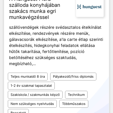
szálloda konyhájában
szakács munka egri
munkavégzéssel
szállóvendégek részére svédasztalos ételkínálat
elkészítése, rendezvények részére menük,
gálavacsorák elkészítése, a'la carte étlap szerinti
ételkészítés, hidegkonyhai feladatok ellátása
hűtők takarítása, fertőtlenítése, pozíció
betöltéséhez szükséges szaktudás,
megbízható,...
Teljes munkaidő 8 óra
Pályakezdő/friss diplomás
1-2 év szakmai tapasztalat
Szakiskola / szakmunkás képző
Technikum
Nem szükséges nyelvtudás
Többműszakos
Beosztott